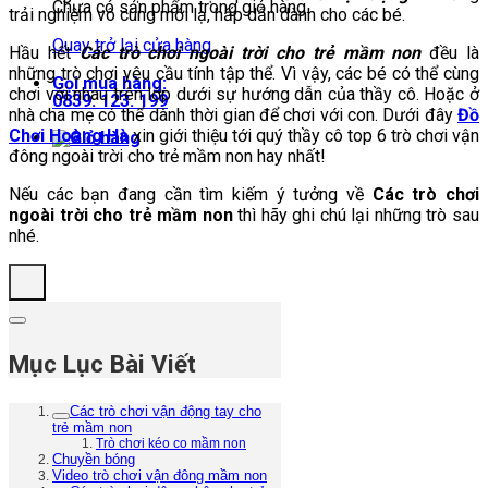
Chưa có sản phẩm trong giỏ hàng.
trải nghiệm vô cùng mới lạ, hấp dẫn dành cho các bé.
Quay trở lại cửa hàng
Hầu hết
Các trò chơi ngoài trời cho trẻ mầm non
đều là
những trò chơi yêu cầu tính tập thể. Vì vậy, các bé có thể cùng
Gọi mua hàng:
chơi với nhau trên lớp dưới sự hướng dẫn của thầy cô. Hoặc ở
0839. 123. 199
nhà cha mẹ có thể dành thời gian để chơi với con. Dưới đây
Đồ
Chơi Hoàng Hà
xin giới thiệu tới quý thầy cô top 6 trò chơi vận
đông ngoài trời cho trẻ mầm non hay nhất!
Nếu các bạn đang cần tìm kiếm ý tưởng về
Các trò chơi
ngoài trời cho trẻ mầm non
thì hãy ghi chú lại những trò sau
nhé.
Mục Lục Bài Viết
Các trò chơi vận động tay cho
trẻ mầm non
Trò chơi kéo co mầm non
Chuyền bóng
Video trò chơi vận đông mầm non