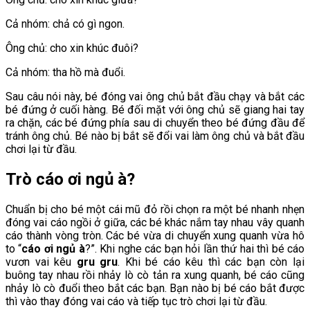
Cả nhóm: chả có gì ngon.
Ông chủ: cho xin khúc đuôi?
Cả nhóm: tha hồ mà đuổi.
Sau câu nói này, bé đóng vai ông chủ bắt đầu chạy và bắt các
bé đứng ở cuối hàng. Bé đối mặt với ông chủ sẽ giang hai tay
ra chặn, các bé đứng phía sau di chuyển theo bé đứng đầu để
tránh ông chủ. Bé nào bị bắt sẽ đổi vai làm ông chủ và bắt đầu
chơi lại từ đầu.
Trò cáo ơi ngủ à?
Chuẩn bị cho bé một cái mũ đỏ rồi chọn ra một bé nhanh nhẹn
đóng vai cáo ngồi ở giữa, các bé khác nắm tay nhau vây quanh
cáo thành vòng tròn. Các bé vừa di chuyển xung quanh vừa hô
to “
cáo ơi ngủ à
?”. Khi nghe các bạn hỏi lần thứ hai thì bé cáo
vươn vai kêu
gru gru
. Khi bé cáo kêu thì các bạn còn lại
buông tay nhau rồi nhảy lò cò tản ra xung quanh, bé cáo cũng
nhảy lò cò đuổi theo bắt các bạn. Bạn nào bị bé cáo bắt được
thì vào thay đóng vai cáo và tiếp tục trò chơi lại từ đầu.