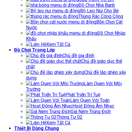
Đồ Chơi Nhà Banh
Bộ Leo Núi Cho Bé
Thùng Rác Công Cộng
Bồn Chơi Cát
Nước
Đồ Chơi Nhập
Khẩu
Xem Tất Cả
Đồ Chơi Trong Lớp
Chủ đề gia đình
Chủ đề giáo dục thể
chất
Chủ đề lắp ghép xây
dựng
Làm Quen Với Môi
Trường
Phát Triển Trí Tuệ
Làm Quen Với Toán
Hoạt Động Âm Nhạc
Giá Ném Trúng Đích
Thông Tư 02
Xem Tất Cả
Thiết Bị Dùng Chung