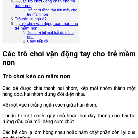
Các trò chơi động chân cho trẻ
mầm non
Trò chơi rồng rắn lên mây cho
trẻ mầm non
Trò cáo ơi ngủ à?
Trò chơi vận động toàn thân cho
trẻ mầm non
Trò chơi bịt mắt bắt dê mầm
non
Chạy tiếp cờ
Các trò chơi vận động tay cho trẻ mầm
non
Trò chơi kéo co mầm non
Các bé được chia thành hai nhóm, xếp mỗi nhóm thành một
hàng dọc, hai nhóm đứng đối diện nhau.
Vẽ một vạch thẳng ngăn cách giữa hai nhóm.
Chuẩn bị một chiếc gậy nhỏ hoặc sợi dây thừng cho hai bé
đứng đầu của mỗi hàng cầm chặt.
Các bé còn lại ôm hông nhau hoặc nắm chặt phần còn lại của