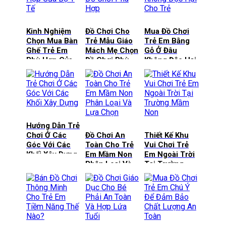
Kinh Nghiệm
Đồ Chơi Cho
Mua Đồ Chơi
Chọn Mua Bàn
Trẻ Mẫu Giáo
Trẻ Em Bằng
Ghế Trẻ Em
Mách Mẹ Chọn
Gỗ Ở Đâu
Phù Hợp Của
Đồ Chơi Phù
Không Độc Hại
Bộ Y Tế
Hợp
Cho Trẻ
Hướng Dẫn Trẻ
Chơi Ở Các
Đồ Chơi An
Thiết Kế Khu
Góc Với Các
Toàn Cho Trẻ
Vui Chơi Trẻ
Khối Xây Dựng
Em Mầm Non
Em Ngoài Trời
Phân Loại Và
Tại Trường
Lựa Chọn
Mầm Non