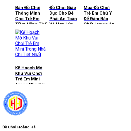
Bán Đồ Chơi
Đồ Chơi Giáo
Mua Đồ Chơi
Thông Minh
Dục Cho Bé
Trẻ Em Chú Ý
Cho Trẻ Em
Phải An Toàn
Để Đảm Bảo
Tiềm Năng Thế
Và Hợp Lứa
Chất Lượng An
Nào?
Tuổi
Toàn
Kế Hoạch Mở
Khu Vui Chơi
Trẻ Em Mini
Trong Nhà Chi
Tiết Nhất
Đồ Chơi Hoàng Hà