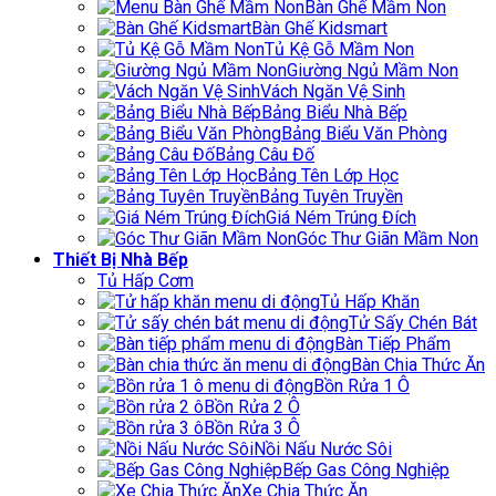
Bàn Ghế Mầm Non
Bàn Ghế Kidsmart
Tủ Kệ Gỗ Mầm Non
Giường Ngủ Mầm Non
Vách Ngăn Vệ Sinh
Bảng Biểu Nhà Bếp
Bảng Biểu Văn Phòng
Bảng Câu Đố
Bảng Tên Lớp Học
Bảng Tuyên Truyền
Giá Ném Trúng Đích
Góc Thư Giãn Mầm Non
Thiết Bị Nhà Bếp
Tủ Hấp Cơm
Tủ Hấp Khăn
Tử Sấy Chén Bát
Bàn Tiếp Phẩm
Bàn Chia Thức Ăn
Bồn Rửa 1 Ô
Bồn Rửa 2 Ô
Bồn Rửa 3 Ô
Nồi Nấu Nước Sôi
Bếp Gas Công Nghiệp
Xe Chia Thức Ăn