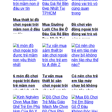
Mua thiết bị đồ
chơi ngoài trời
Mua Giường
Đồ chơi vận
mầm non ở đâu
Lưới Cho Bé Ở
động ngoài trời
uy tín
Đâu Giá Rẻ Bền
đóng vai trò vô
Đẹp Nhất Tại
cùng quan
HCM
trọng
6 món đồ chơi
Tư vấn mua
Có nên cho trẻ
ngoài trời được
thiết bị sân
em tập máy
trẻ mầm non
chơi ngoài trời
chạy bộ không
yêu thích nhất
cho trẻ em từ
nên tập như
A đến Z
thế nào?