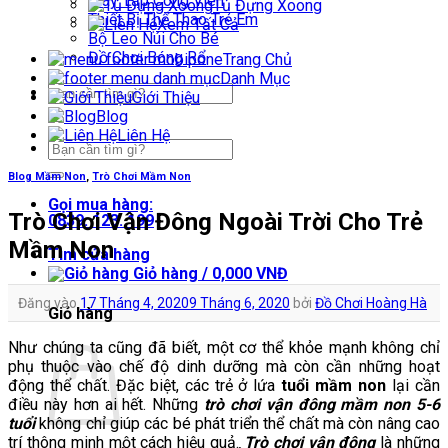
Máy Tập Công Viên
Tủ Đựng Xoong
Thiết Bị Thể Thao Trẻ Em
Xem Tất Cả
Bộ Leo Núi Cho Bé
Đồ Chơi Bóng Rổ
Trang Chủ
Danh Mục
Tìm
Giới Thiệu
kiếm:
Blog
Liên Hệ
Tìm
kiếm:
Blog Mầm Non
,
Trò Chơi Mầm Non
Gọi mua hàng:
Trò Chơi Vận Đông Ngoài Trời Cho Trẻ
0839. 123. 199
Mầm Non
Tìm cửa hàng
Giỏ hàng /
0,000
VNĐ
Đăng vào
17 Tháng 4, 2020
9 Tháng 6, 2020
bởi
Đồ Chơi Hoàng Hà
Giỏ hàng
Như chúng ta cũng đã biết, một cơ thể khỏe mạnh không chỉ
phụ thuộc vào chế độ dinh dưỡng mà còn cần những hoạt
động thể chất. Đặc biệt, các trẻ ở lứa
tuổi mầm non
lại cần
điều này hơn ai hết. Những
trò chơi vận đông mầm non 5-6
tuổi
không chỉ giúp các bé phát triển thể chất mà còn nâng cao
trí thông minh một cách hiệu quả.
Trò chơi vận động
là những