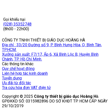
Gọi khiếu nại
(028) 35352748
(8h00 - 22h00)
CÔNG TY TNHH THIẾT BỊ GIÁO DỤC HOÀNG HÀ
Địa chỉ : 33/20 Đường số 9, P. Bình Hưng Hòa, Q. Bình Tân,
TP.HCM.
Xưởng sản xuất: F7/17, Ấp 6, Xã Bình Lộc B, Huyện Bình
Chánh, TP. Hồ Chí Minh.
Các thông tin khác
Quy chế hoạt động
Liên hệ hợp tác kinh doanh
Tuyển dụng
Ưu đãi từ đối tác
Tra cứu hóa đơn VAT điện tử
Copyright © 2025
Công ty thiết bị giáo dục Hoàng H
à.
GPĐKKD SỐ: 0315982896 DO SỞ KHĐT TP. HCM CẤP NGÀY
29/10/2019