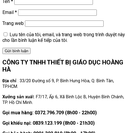
Tên
*
Email
*
Trang web
Lưu tên của tôi, email, và trang web trong trình duyệt này
cho lần bình luận kế tiếp của tôi.
CÔNG TY TNHH THIẾT BỊ GIÁO DỤC HOÀNG
HÀ
Địa chỉ
: 33/20 Đường số 9, P. Bình Hưng Hòa, Q. Bình Tân,
TP.HCM.
Xưởng sản xuấ
t: F7/17, Ấp 6, Xã Bình Lộc B, Huyện Bình Chánh,
TP. Hồ Chí Minh.
Gọi mua hàng: 0372.796.709 (8h00 - 22h00)
Gọi khiếu nại: 0839.123.199 (8h00 - 21h30)