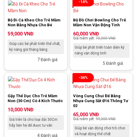
-14%
Bộ Đi Cà Kheo Cho Trẻ Mầm
Bộ Đồ Chơi Bowling Cho Trẻ
Non Bằng Nhựa Cho Bé
Mầm Non Vận Động Tinh
59,000
VNĐ
60,000
VNĐ
Giá niêm yết:
70,000
VNĐ
Giúp các bé phát triển thể chất,
Giúp bé phát triển toàn diện kỹ
kỹ năng giữ thăng bằng
năng vận động tinh
7 Đánh giá
5 Đánh giá
-34%
Gậy Thể Dục Cho Trẻ Mầm
Vòng Cung Chui Đế Bằng
Non (30 Cm) Có 4 Kích Thước
Nhựa Cung Sắt Ø16 Thông Tư
02
10,000
VNĐ
65,000
VNĐ
Giá niêm yết:
99,000
VNĐ
Giá trên là cho loại dài 30Cm
hãy liện hệ để được tư vấn
Giúp bé vận động chơi trò chơi
và hoạt động thể chất
4 Đánh giá