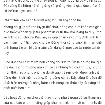
bắt nạt ở trường, có thể chạy trốn khi gặp người lạ có ý định xấu…
Đây cũng là những kỹ năng ứng xử, phòng vệ mà giáo dục thể chất
có thể rèn luyện cho trẻ.
Phát triển khả năng tư duy, ứng xử linh hoạt cho bé
Không chỉ giúp trẻ rèn luyện thể chất, nâng cao sức khỏe mà giáo
dục thể chất còn giúp trẻ phát triển về trí tuệ, khả năng tư duy, ứng
xử linh hoạt… cho trẻ. Điều này sẽ góp phần xây dựng, định hình tính
cách, suy nghĩ tích cực cho trẻ. Đồng thời cũng giúp làm hạn chế
tình trạng trẻ em bị trầm cảm vốn đang ở mức cao tại nước ta hiện
nay.
Giáo dục thể chất mầm non không chỉ đơn thuần là những bài tập
thể dục thông thường mà còn có cả những trò chơi trí tuệ, những
môn thể thao phong phú. Từ đó sẽ giúp trẻ rèn luyện được tinh thần
đồng đội, ý chí kiên cường, lòng dũng cảm… Đây cũng là cách để
phát hiện những tài năng bẩm sinh trong trẻ, thúc đẩy tài năng đất
phát triển hơn nữa.
Các hoạt động vui chơi thể thao trong nhà trường có sự tham gia
của các bậc cha mẹ cũng giúp cha mẹ hiểu hơn về con mình, dễ