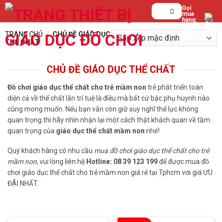
Bỏ
Tìm
Gọi
mua
qua
kiếm:
hàng:
0839.
nội
123.
TRANG CHỦ
/
CHỦ ĐỀ GIÁO DỤC
dung
199
THỂ CHẤT
CHỦ ĐỀ GIÁO DỤC THỂ CHẤT
Đồ chơi giáo dục thể chất cho trẻ mầm non
trẻ phát triển toàn
diện cả về thể chất lẫn trí tuệ là điều mà bất cứ bậc phụ huynh nào
cũng mong muốn. Nếu bạn vẫn còn giữ suy nghĩ thể lực không
quan trọng thì hãy nhìn nhận lại một cách thật khách quan về tầm
quan trọng của
giáo dục thể chất mầm non
nhé!
Quý khách hàng có nhu cầu
mua đồ chơi giáo dục thể chất cho trẻ
mầm non
, vui lòng liên hệ
Hotline: 08 39 123 199
để được mua đồ
chơi giáo dục thể chất cho trẻ mầm non giá rẻ tại Tphcm với giá ƯU
ĐÃI NHẤT.