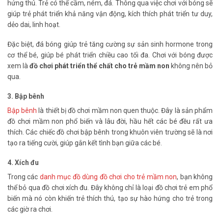
hứng thú. Trẻ có thể cầm, ném, đá. Thông qua việc chơi với bóng sẽ
giúp trẻ phát triển khả năng vận động, kích thích phát triển tư duy,
dẻo dai, linh hoạt.
Đặc biệt, đá bóng giúp trẻ tăng cường sự sản sinh hormone trong
cơ thể bé, giúp bé phát triển chiều cao tối đa. Chơi với bóng được
xem là
đồ chơi phát triển thể chất cho trẻ mầm non
không nên bỏ
qua.
3. Bập bênh
Bập bênh
là thiết bị đồ chơi mầm non quen thuộc. Đây là sản phẩm
đồ chơi mầm non phổ biến và lâu đời, hầu hết các bé đều rất ưa
thích. Các chiếc đồ chơi bập bênh trong khuôn viên trường sẽ là nơi
tạo ra tiếng cười, giúp gắn kết tình bạn giữa các bé.
4. Xích đu
Trong các
danh mục đồ dùng đồ chơi cho trẻ mầm non
, bạn không
thể bỏ qua đồ chơi xích đu. Đây không chỉ là loại đồ chơi trẻ em phổ
biến mà nó còn khiến trẻ thích thú, tạo sự hào hứng cho trẻ trong
các giờ ra chơi.