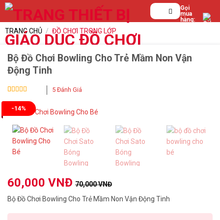
Bỏ
Tìm
Gọi
mua
qua
kiếm:
hàng:
0839.
nội
TRANG CHỦ
/
ĐỒ CHƠI TRONG LỚP
123.
dung
199
Bộ Đồ Chơi Bowling Cho Trẻ Mầm Non Vận
Động Tinh
5
Đánh Giá
5
5
trên 5 dựa
trên
-14%
đánh
giá
60,000
VNĐ
70,000
VNĐ
Bộ Đồ Chơi Bowling Cho Trẻ Mầm Non Vận Động Tinh