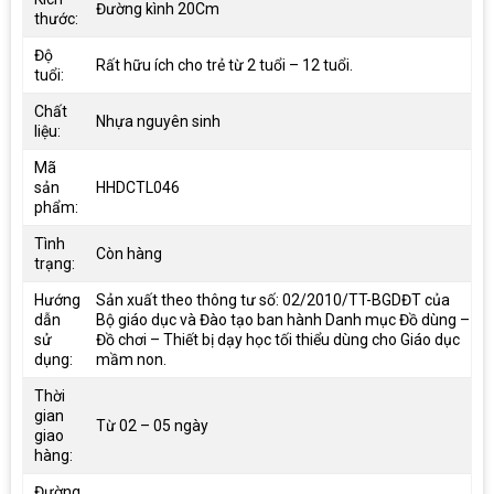
Đường kình 20Cm
thước:
Độ
Rất hữu ích cho trẻ từ 2 tuổi – 12 tuổi.
tuổi:
Chất
Nhựa nguyên sinh
liệu:
Mã
sản
HHDCTL046
phẩm:
Tình
Còn hàng
trạng:
Hướng
Sản xuất theo thông tư số: 02/2010/TT-BGDĐT của
dẫn
Bộ giáo dục và Đào tạo ban hành Danh mục Đồ dùng –
sử
Đồ chơi – Thiết bị dạy học tối thiểu dùng cho Giáo dục
dụng:
mầm non.
Thời
gian
Từ 02 – 05 ngày
giao
hàng:
Đường