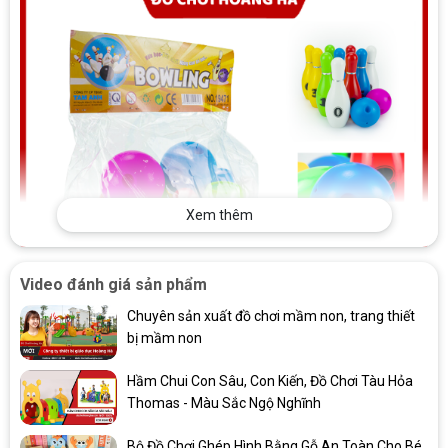
Xem thêm
Video đánh giá sản phẩm
Chuyên sản xuất đồ chơi mầm non, trang thiết
bị mầm non
Hầm Chui Con Sâu, Con Kiến, Đồ Chơi Tàu Hỏa
Thomas - Màu Sắc Ngộ Nghĩnh
Bằng nhựa. Gồm 10 con ky cao 20mm, đánh số từ 1-10. Bóng có vấu,
đường kính 80mm.
Bộ Đồ Chơi Ghép Hình Bằng Gỗ An Toàn Cho Bé