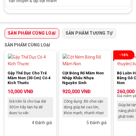
Vận chuyển & lặp đặt nhanh
SẢN PHẨM CÙNG LOẠI
SẢN PHẨM TƯƠNG TỰ
SẢN PHẨM CÙNG LOẠI
-16%
Gậy Thể Dục Cho Trẻ
Cột Bóng Rổ Mầm Non
Bộ Luồn H
Mầm Non (30 Cm) Có 4
Nhập Khẩu Nhựa
Bằng Gỗ 
Kích Thước
Nguyên Sinh
Non
10,000
VNĐ
920,000
VNĐ
260,000
Giá niêm yế
Giá trên là cho loại dài
Công dụng: Đồ chơi vận
Giúp bé tă
30Cm hãy liện hệ để
động giúp bé cao lớn,
năng phối 
được tư vấn
khỏe mạnh, nhanh nhẹn
phát triển
4 Đánh giá
5 Đánh giá