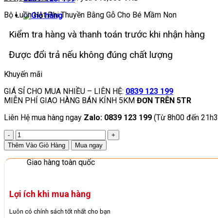
Bộ Luồn Hạt Phi Thuyền Bằng Gỗ Cho Bé Mầm Non
Kiểm tra hàng và thanh toán trước khi nhận hàng
Được đổi trả nếu không đúng chất lượng
Khuyến mãi
GIÁ SỈ CHO MUA NHIỀU – LIÊN HỆ:
0839 123 199
MIỄN PHÍ GIAO HÀNG BÁN KÍNH 5KM
ĐƠN TRÊN 5TR
Liên Hệ mua hàng ngay
Zalo: 0839 123 199
(Từ 8h00 đến 21h3
Bộ
Luồn
Thêm Vào Giỏ Hàng
Mua ngay
Hạt
Phi
Giao hàng toàn quốc
Thuyền
Bằng
Gỗ
Lợi ích khi mua hàng
Cho
Bé
Luôn có chính sách tốt nhất cho bạn
Mầm