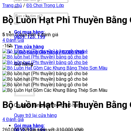
kiếm:
Trang chủ
/
Đồ Chơi Trong Lớp
Tìm
Bộ Luồn Hạt Phi Thuyền Bằng
kiếm:
Gọi mua hàng:
5
trên 5 dựa trên
4
đánh giá
0839. 123. 199
4
Đánh Giá
-16%
Tìm cửa hàng
Giỏ hàng /
0,000
VNĐ
Giỏ hàng
Bộ Luồn Hạt Phi Thuyền Bằng
Chưa có sản phẩm trong giỏ hàng.
Quay trở lại cửa hàng
4 Đánh giá
Gọi mua hàng:
260,000
VNĐ
Giá niêm yết:
310,000
VNĐ
0839. 123. 199