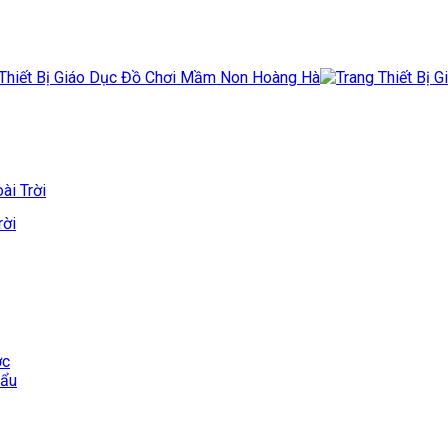
ài Trời
rời
ớc
hẩu