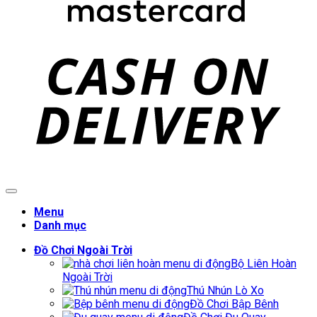
C
D
Menu
Danh mục
Đồ Chơi Ngoài Trời
Bộ Liên Hoàn
Ngoài Trời
Thú Nhún Lò Xo
Đồ Chơi Bập Bênh