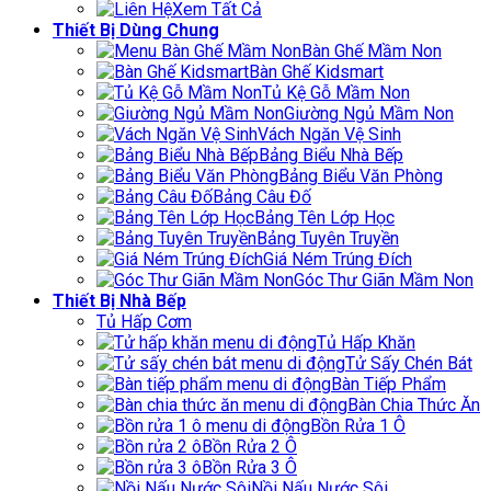
Xem Tất Cả
Thiết Bị Dùng Chung
Bàn Ghế Mầm Non
Bàn Ghế Kidsmart
Tủ Kệ Gỗ Mầm Non
Giường Ngủ Mầm Non
Vách Ngăn Vệ Sinh
Bảng Biểu Nhà Bếp
Bảng Biểu Văn Phòng
Bảng Câu Đố
Bảng Tên Lớp Học
Bảng Tuyên Truyền
Giá Ném Trúng Đích
Góc Thư Giãn Mầm Non
Thiết Bị Nhà Bếp
Tủ Hấp Cơm
Tủ Hấp Khăn
Tử Sấy Chén Bát
Bàn Tiếp Phẩm
Bàn Chia Thức Ăn
Bồn Rửa 1 Ô
Bồn Rửa 2 Ô
Bồn Rửa 3 Ô
Nồi Nấu Nước Sôi