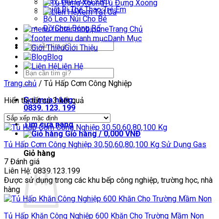
Máy Tập Công Viên
Tủ Đựng Xoong
Thiết Bị Thể Thao Trẻ Em
Xem Tất Cả
Bộ Leo Núi Cho Bé
Đồ Chơi Bóng Rổ
Trang Chủ
Danh Mục
Tìm
Giới Thiệu
kiếm:
Blog
Liên Hệ
Tìm
kiếm:
Trang chủ
/
Tủ Hấp Cơm Công Nghiệp
Gọi mua hàng:
Hiển thị tất cả 3 kết quả
0839. 123. 199
Tìm cửa hàng
Giỏ hàng /
0,000
VNĐ
Tủ Hấp Cơm Công Nghiệp 30,50,60,80,100 Kg Sử Dụng Gas
Giỏ hàng
7 Đánh giá
Liên Hệ: 0839.123.199
Được sử dụng trong các khu bếp công nghiệp, trường học, nhà
hàng
Tủ Hấp Khăn Công Nghiệp 600 Khăn Cho Trường Mầm Non