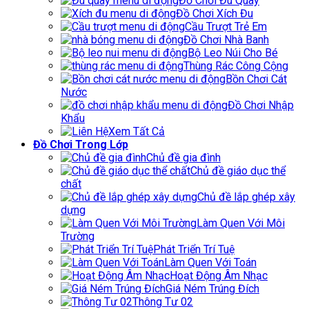
Đồ Chơi Đu Quay
Đồ Chơi Xích Đu
Cầu Trượt Trẻ Em
Đồ Chơi Nhà Banh
Bộ Leo Núi Cho Bé
Thùng Rác Công Cộng
Bồn Chơi Cát
Nước
Đồ Chơi Nhập
Khẩu
Xem Tất Cả
Đồ Chơi Trong Lớp
Chủ đề gia đình
Chủ đề giáo dục thể
chất
Chủ đề lắp ghép xây
dựng
Làm Quen Với Môi
Trường
Phát Triển Trí Tuệ
Làm Quen Với Toán
Hoạt Động Âm Nhạc
Giá Ném Trúng Đích
Thông Tư 02