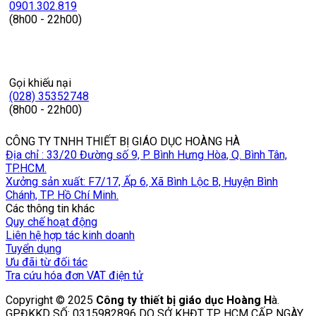
0901.302.819
(8h00 - 22h00)
Gọi khiếu nại
(028) 35352748
(8h00 - 22h00)
CÔNG TY TNHH THIẾT BỊ GIÁO DỤC HOÀNG HÀ
Địa chỉ : 33/20 Đường số 9, P. Bình Hưng Hòa, Q. Bình Tân,
TP.HCM.
Xưởng sản xuất: F7/17, Ấp 6, Xã Bình Lộc B, Huyện Bình
Chánh, TP. Hồ Chí Minh.
Các thông tin khác
Quy chế hoạt động
Liên hệ hợp tác kinh doanh
Tuyển dụng
Ưu đãi từ đối tác
Tra cứu hóa đơn VAT điện tử
Copyright © 2025
Công ty thiết bị giáo dục Hoàng H
à.
GPĐKKD SỐ: 0315982896 DO SỞ KHĐT TP. HCM CẤP NGÀY