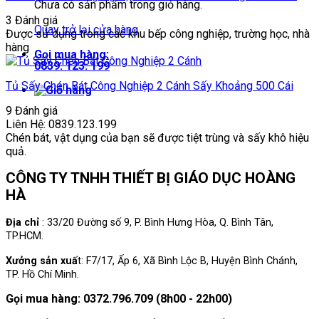
Chưa có sản phẩm trong giỏ hàng.
3 Đánh giá
Quay trở lại cửa hàng
Được sử dụng trong các khu bếp công nghiệp, trường học, nhà
hàng
Gọi mua hàng:
0839. 123. 199
Tủ Sấy Chén Bát Công Nghiệp 2 Cánh Sấy Khoảng 500 Cái
9 Đánh giá
Liên Hệ: 0839.123.199
Chén bát, vật dụng của bạn sẽ được tiệt trùng và sấy khô hiệu
quả.
CÔNG TY TNHH THIẾT BỊ GIÁO DỤC HOÀNG
HÀ
Địa chỉ
: 33/20 Đường số 9, P. Bình Hưng Hòa, Q. Bình Tân,
TP.HCM.
Xưởng sản xuấ
t: F7/17, Ấp 6, Xã Bình Lộc B, Huyện Bình Chánh,
TP. Hồ Chí Minh.
Gọi mua hàng: 0372.796.709 (8h00 - 22h00)