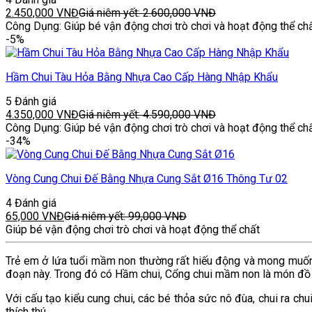
2.450,000
VNĐ
Giá niêm yết:
2.600,000
VNĐ
Công Dụng: Giúp bé vận động chơi trò chơi và hoạt động thể ch
-5%
Hầm Chui Tàu Hỏa Bằng Nhựa Cao Cấp Hàng Nhập Khẩu
5 Đánh giá
4.350,000
VNĐ
Giá niêm yết:
4.590,000
VNĐ
Công Dụng: Giúp bé vận động chơi trò chơi và hoạt động thể ch
-34%
Vòng Cung Chui Đế Bằng Nhựa Cung Sắt Ø16 Thông Tư 02
4 Đánh giá
65,000
VNĐ
Giá niêm yết:
99,000
VNĐ
Giúp bé vận động chơi trò chơi và hoạt động thể chất
Trẻ em ở lứa tuổi mầm non thường rất hiếu động và mong muốn
đoạn này. Trong đó có Hầm chui, Cổng chui mầm non là món đồ c
Với cấu tạo kiểu cung chui, các bé thỏa sức nô đùa, chui ra ch
thích thú.