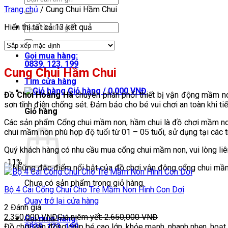
kiếm:
Trang chủ
/
Cung Chui Hầm Chui
Tìm
Hiển thị tất cả 13 kết quả
kiếm:
Gọi mua hàng:
0839. 123. 199
Cung Chui Hầm Chui
Tìm cửa hàng
Giỏ hàng /
0,000
VNĐ
Đồ Chơi Hoàng Hà
chuyên phân phối thiết bị vận động mầm n
sơn tĩnh điện chống sét. Đảm bảo cho bé vui chơi an toàn khi t
Giỏ hàng
Các sản phẩm Cổng chui mầm non, hầm chui là đồ chơi mầm non p
chui mầm non phù hợp độ tuổi từ 01 – 05 tuổi, sử dụng tại các
Quý khách hàng có nhu cầu mua cổng chui mầm non, vui lòng li
-11%
Chưa có sản phẩm trong giỏ hàng.
Bộ 4 Cái Cổng Chui Cho Trẻ Mầm Non Hình Con Dơi
Quay trở lại cửa hàng
2 Đánh giá
2.350,000
VNĐ
Giá niêm yết:
2.650,000
VNĐ
Gọi mua hàng:
0839. 123. 199
Đồ chơi vận động giúp bé cao lớn, khỏe mạnh, nhanh nhẹn, hoạt