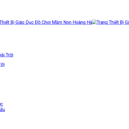
ài Trời
rời
ớc
hẩu