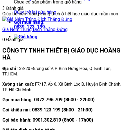
Chưa có sản phẩm trong giỏ hàng.
3 Đánh giá
Quay trở lại cửa hàng
Giúp bé ném bóng trúng đích ở tiết học giáo dục mầm non
Gọi mua hàng:
0839. 123. 199
Giá Ném Trúng Đích Thẳng Đứng
0 Đánh giá
CÔNG TY TNHH THIẾT BỊ GIÁO DỤC HOÀNG
HÀ
Địa chỉ
: 33/20 Đường số 9, P. Bình Hưng Hòa, Q. Bình Tân,
TP.HCM.
Xưởng sản xuấ
t: F7/17, Ấp 6, Xã Bình Lộc B, Huyện Bình Chánh,
TP. Hồ Chí Minh.
Gọi mua hàng: 0372.796.709 (8h00 - 22h00)
Gọi khiếu nại: 0839.123.199 (8h00 - 21h30)
Gọi bảo hành: 0901.302.819 (8h00 - 17h00)