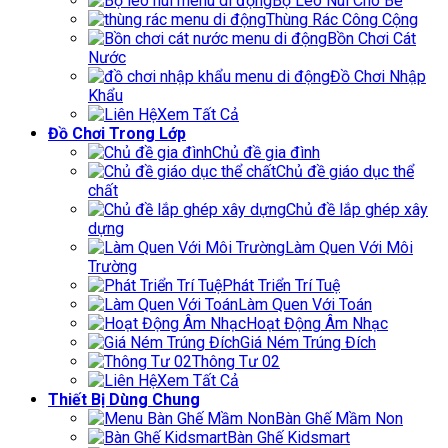
Bộ Leo Núi Cho Bé
Thùng Rác Công Cộng
Bồn Chơi Cát
Nước
Đồ Chơi Nhập
Khẩu
Xem Tất Cả
Đồ Chơi Trong Lớp
Chủ đề gia đình
Chủ đề giáo dục thể
chất
Chủ đề lắp ghép xây
dựng
Làm Quen Với Môi
Trường
Phát Triển Trí Tuệ
Làm Quen Với Toán
Hoạt Động Âm Nhạc
Giá Ném Trúng Đích
Thông Tư 02
Xem Tất Cả
Thiết Bị Dùng Chung
Bàn Ghế Mầm Non
Bàn Ghế Kidsmart