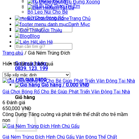
Máy Tập Công Viên
Tủ Đựng Xoong
Thiết Bị Thể Thao Trẻ Em
Xem Tất Cả
Bộ Leo Núi Cho Bé
Đồ Chơi Bóng Rổ
Trang Chủ
Danh Mục
Tìm
Giới Thiệu
kiếm:
Blog
Liên Hệ
Tìm
kiếm:
Trang chủ
/
Giá Ném Trúng Đích
Gọi mua hàng:
Hiển thị tất cả 3 kết quả
0839. 123. 199
Tìm cửa hàng
Giỏ hàng /
0,000
VNĐ
Giá Chơi Bóng Rổ Cho Bé Giúp Phát Triển Vận Động Tại Nhà
Giỏ hàng
6 Đánh giá
650,000
VNĐ
Công Dụng: Tăng cường và phát triển thể chất cho trẻ mầm
non
Giá Ném Trúng Đích Hình Chú Gấu Vận Động Thể Chất