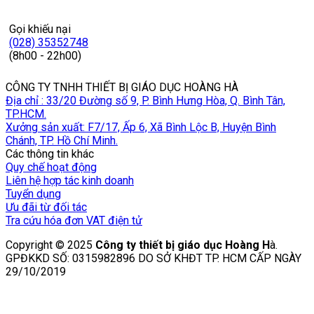
Gọi khiếu nại
(028) 35352748
(8h00 - 22h00)
CÔNG TY TNHH THIẾT BỊ GIÁO DỤC HOÀNG HÀ
Địa chỉ : 33/20 Đường số 9, P. Bình Hưng Hòa, Q. Bình Tân,
TP.HCM.
Xưởng sản xuất: F7/17, Ấp 6, Xã Bình Lộc B, Huyện Bình
Chánh, TP. Hồ Chí Minh.
Các thông tin khác
Quy chế hoạt động
Liên hệ hợp tác kinh doanh
Tuyển dụng
Ưu đãi từ đối tác
Tra cứu hóa đơn VAT điện tử
Copyright © 2025
Công ty thiết bị giáo dục Hoàng H
à.
GPĐKKD SỐ: 0315982896 DO SỞ KHĐT TP. HCM CẤP NGÀY
29/10/2019
V