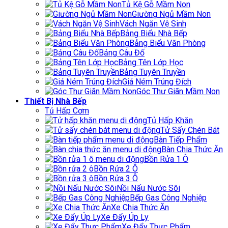
Tủ Kệ Gỗ Mầm Non
Giường Ngủ Mầm Non
Vách Ngăn Vệ Sinh
Bảng Biểu Nhà Bếp
Bảng Biểu Văn Phòng
Bảng Câu Đố
Bảng Tên Lớp Học
Bảng Tuyên Truyền
Giá Ném Trúng Đích
Góc Thư Giãn Mầm Non
Thiết Bị Nhà Bếp
Tủ Hấp Cơm
Tủ Hấp Khăn
Tử Sấy Chén Bát
Bàn Tiếp Phẩm
Bàn Chia Thức Ăn
Bồn Rửa 1 Ô
Bồn Rửa 2 Ô
Bồn Rửa 3 Ô
Nồi Nấu Nước Sôi
Bếp Gas Công Nghiệp
Xe Chia Thức Ăn
Xe Đẩy Úp Ly
Xe Đẩy Thực Phẩm