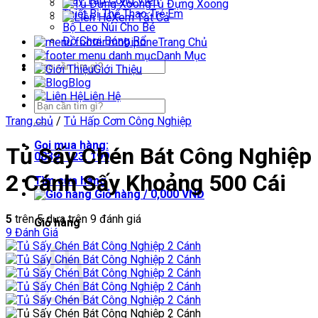
Máy Tập Công Viên
Tủ Đựng Xoong
Thiết Bị Thể Thao Trẻ Em
Xem Tất Cả
Bộ Leo Núi Cho Bé
Đồ Chơi Bóng Rổ
Trang Chủ
Danh Mục
Tìm
Giới Thiệu
kiếm:
Blog
Liên Hệ
Tìm
kiếm:
Trang chủ
/
Tủ Hấp Cơm Công Nghiệp
Gọi mua hàng:
Tủ Sấy Chén Bát Công Nghiệp
0839. 123. 199
2 Cánh Sấy Khoảng 500 Cái
Tìm cửa hàng
Giỏ hàng /
0,000
VNĐ
5
trên 5 dựa trên
9
đánh giá
Giỏ hàng
9
Đánh Giá