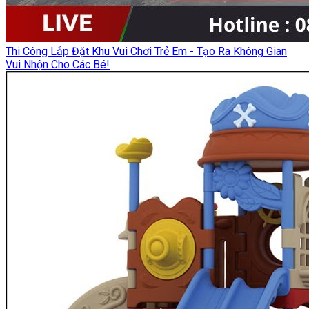
Thi Công Lắp Đặt Khu Vui Chơi Trẻ Em - Tạo Ra Không Gian
Vui Nhộn Cho Các Bé!