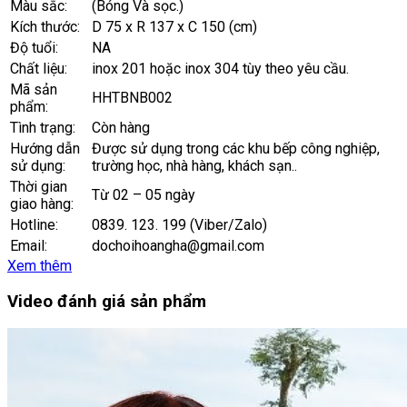
Màu sắc:
(Bóng Và sọc.)
Kích thước:
D 75 x R 137 x C 150 (cm)
Độ tuổi:
NA
Chất liệu:
inox 201 hoặc inox 304 tùy theo yêu cầu.
Mã sản
HHTBNB002
phẩm:
Tình trạng:
Còn hàng
Hướng dẫn
Được sử dụng trong các khu bếp công nghiệp,
sử dụng:
trường học, nhà hàng, khách sạn..
Thời gian
Từ 02 – 05 ngày
giao hàng:
Hotline:
0839. 123. 199 (Viber/Zalo)
Email:
dochoihoangha@gmail.com
Xem thêm
Video đánh giá sản phẩm