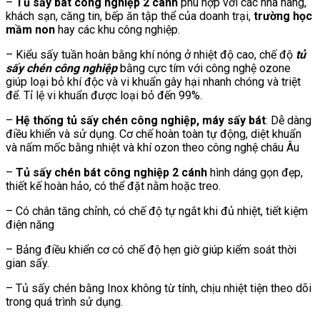
–
Tủ sấy bát công nghiệp 2 cánh
phù hợp với các nhà hàng,
khách sạn, căng tin, bếp ăn tập thể của doanh trại,
trường học
mầm non
hay các khu công nghiệp.
– Kiểu sấy tuần hoàn bằng khí nóng ở nhiệt độ cao, chế độ
tủ
sấy chén công nghiệp
bằng cực tím với công nghệ ozone
giúp loại bỏ khí độc và vi khuẩn gây hại nhanh chóng và triệt
để. Tỉ lệ vi khuẩn được loại bỏ đến 99%.
–
Hệ thống tủ sấy chén công nghiệp, máy sấy bát
: Dễ dàng
điều khiển và sử dụng. Cơ chế hoàn toàn tự động, diệt khuẩn
và nấm mốc bằng nhiệt và khí ozon theo công nghệ châu Âu
–
Tủ sấy chén bát công nghiệp 2 cánh
hình dáng gọn đẹp,
thiết kế hoàn hảo, có thể đặt nằm hoặc treo.
– Có chân tăng chỉnh, có chế độ tự ngắt khi đủ nhiệt, tiết kiệm
điện năng
– Bảng điều khiển cơ có chế độ hẹn giờ giúp kiểm soát thời
gian sấy.
– Tủ sấy chén bằng Inox không từ tính, chịu nhiệt tiện theo dõi
trong quá trình sử dụng.