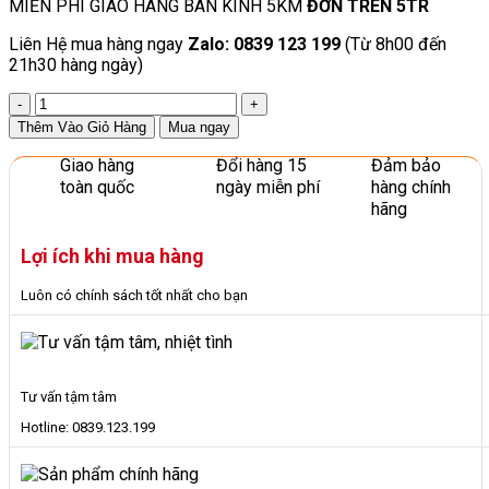
MIỄN PHÍ GIAO HÀNG BÁN KÍNH 5KM
ĐƠN TRÊN 5TR
Liên Hệ mua hàng ngay
Zalo: 0839 123 199
(Từ 8h00 đến
21h30 hàng ngày)
Tủ
Sấy
Thêm Vào Giỏ Hàng
Mua ngay
Chén
Bát
Giao hàng
Đổi hàng 15
Đảm bảo
Công
toàn quốc
ngày miễn phí
hàng chính
Nghiệp
hãng
2
Cánh
Lợi ích khi mua hàng
Sấy
Khoảng
Luôn có chính sách tốt nhất cho bạn
500
Cái
số
lượng
Tư vấn tậm tâm
Hotline: 0839.123.199