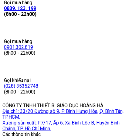
Gọi mua hàng
0839. 123. 199
(8h00 - 22h00)
Gọi mua hàng
0901.302.819
(8h00 - 22h00)
Gọi khiếu nại
(028) 35352748
(8h00 - 22h00)
CÔNG TY TNHH THIẾT BỊ GIÁO DỤC HOÀNG HÀ
Địa chỉ : 33/20 Đường số 9, P. Bình Hưng Hòa, Q. Bình Tân,
TP.HCM.
Xưởng sản xuất: F7/17, Ấp 6, Xã Bình Lộc B, Huyện Bình
Chánh, TP. Hồ Chí Minh.
Các thông tin khác