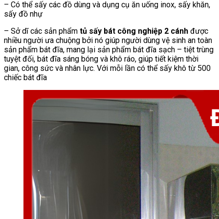
– Có thể sấy các đồ dùng và dụng cụ ăn uống inox, sấy khăn,
sấy đồ nhự
– Sở dĩ các sản phẩm
tủ sấy bát công nghiệp 2 cánh
được
nhiều người ưa chuộng bởi nó giúp người dùng vệ sinh an toàn
sản phẩm bát đĩa, mang lại sản phẩm bát đĩa sạch – tiệt trùng
tuyệt đối, bát đĩa sáng bóng và khô ráo, giúp tiết kiệm thời
gian, công sức và nhân lực. Với mỗi lần có thể sấy khô từ 500
chiếc bát đĩa