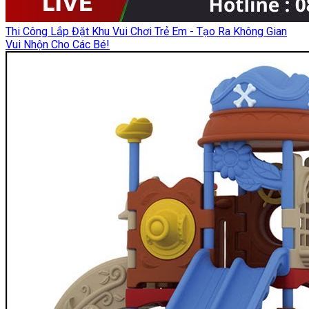
Thi Công Lắp Đặt Khu Vui Chơi Trẻ Em - Tạo Ra Không Gian
Vui Nhộn Cho Các Bé!