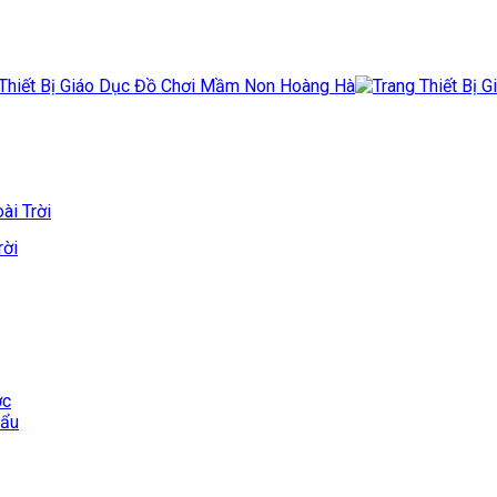
ài Trời
rời
ớc
hẩu