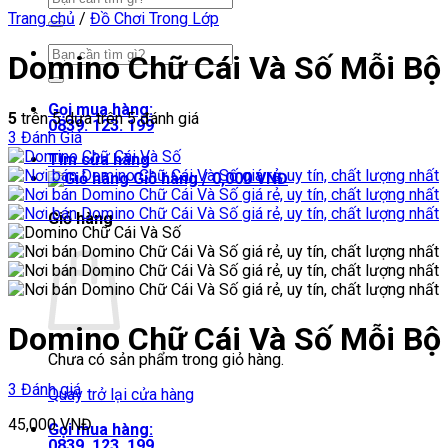
kiếm:
Trang chủ
/
Đồ Chơi Trong Lớp
Tìm
Domino Chữ Cái Và Số Mỗi Bộ
kiếm:
Gọi mua hàng:
5
trên 5 dựa trên
5
đánh giá
0839. 123. 199
3
Đánh Giá
Tìm cửa hàng
Giỏ hàng /
0,000
VNĐ
Giỏ hàng
Domino Chữ Cái Và Số Mỗi Bộ
Chưa có sản phẩm trong giỏ hàng.
3 Đánh giá
Quay trở lại cửa hàng
45,000
VNĐ
Gọi mua hàng:
0839. 123. 199