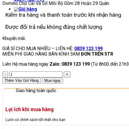
Domino Chữ Cái Và Số Mỗi Bộ Gồm 28 Hoặc 29 Quân
Kiểm tra hàng và thanh toán trước khi nhận hàng
Được đổi trả nếu không đúng chất lượng
Khuyến mãi
GIÁ SỈ CHO MUA NHIỀU – LIÊN HỆ:
0839 123 199
MIỄN PHÍ GIAO HÀNG BÁN KÍNH 5KM
ĐƠN TRÊN 5TR
Liên Hệ mua hàng ngay
Zalo: 0839 123 199
(Từ 8h00 đến 21h3
Domino
Chữ
Thêm Vào Giỏ Hàng
Mua ngay
Cái
Và
Giao hàng toàn quốc
Số
Mỗi
Bộ
Lợi ích khi mua hàng
Gồm
28
Luôn có chính sách tốt nhất cho bạn
Thẻ
In