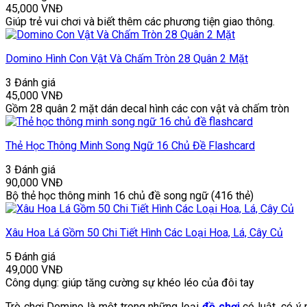
45,000
VNĐ
Giúp trẻ vui chơi và biết thêm các phương tiện giao thông.
Domino Hình Con Vật Và Chấm Tròn 28 Quân 2 Mặt
3 Đánh giá
45,000
VNĐ
Gồm 28 quân 2 mặt dán decal hình các con vật và chấm tròn
Thẻ Học Thông Minh Song Ngữ 16 Chủ Đề Flashcard
3 Đánh giá
90,000
VNĐ
Bộ thẻ học thông minh 16 chủ đề song ngữ (416 thẻ)
Xâu Hoa Lá Gồm 50 Chi Tiết Hình Các Loại Hoa, Lá, Cây Củ
5 Đánh giá
49,000
VNĐ
Công dụng: giúp tăng cường sự khéo léo của đôi tay
Trò chơi Domino là một trong những loại
đồ chơi
có luật, có ý 