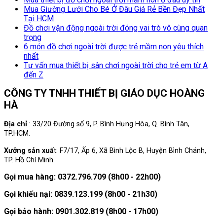
Mua Giường Lưới Cho Bé Ở Đâu Giá Rẻ Bền Đẹp Nhất
Tại HCM
Đồ chơi vận động ngoài trời đóng vai trò vô cùng quan
trọng
6 món đồ chơi ngoài trời được trẻ mầm non yêu thích
nhất
Tư vấn mua thiết bị sân chơi ngoài trời cho trẻ em từ A
đến Z
CÔNG TY TNHH THIẾT BỊ GIÁO DỤC HOÀNG
HÀ
Địa chỉ
: 33/20 Đường số 9, P. Bình Hưng Hòa, Q. Bình Tân,
TP.HCM.
Xưởng sản xuấ
t: F7/17, Ấp 6, Xã Bình Lộc B, Huyện Bình Chánh,
TP. Hồ Chí Minh.
Gọi mua hàng: 0372.796.709 (8h00 - 22h00)
Gọi khiếu nại: 0839.123.199 (8h00 - 21h30)
Gọi bảo hành: 0901.302.819 (8h00 - 17h00)