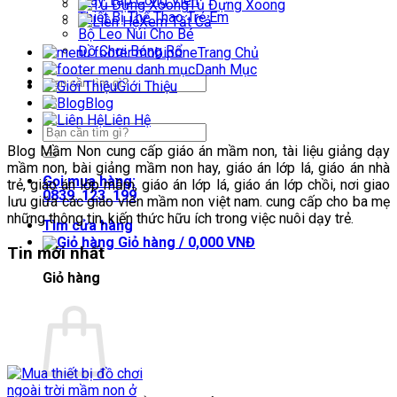
Máy Tập Công Viên
Tủ Đựng Xoong
Thiết Bị Thể Thao Trẻ Em
Xem Tất Cả
Bộ Leo Núi Cho Bé
Đồ Chơi Bóng Rổ
Trang Chủ
Danh Mục
Tìm
Giới Thiệu
kiếm:
Blog
Liên Hệ
Tìm
kiếm:
Blog Mầm Non cung cấp giáo án mầm non, tài liệu giảng dạy
mầm non, bài giảng mầm non hay, giáo án lớp lá, giáo án nhà
Gọi mua hàng:
trẻ, giáo án lớp mầm, giáo án lớp lá, giáo án lớp chồi, nơi giao
0839. 123. 199
lưu giữa các giáo viên mầm non việt nam. cung cấp cho ba mẹ
những thông tin, kiến thức hữu ích trong việc nuôi dạy trẻ.
Tìm cửa hàng
Giỏ hàng /
0,000
VNĐ
Tin mới nhất
Giỏ hàng