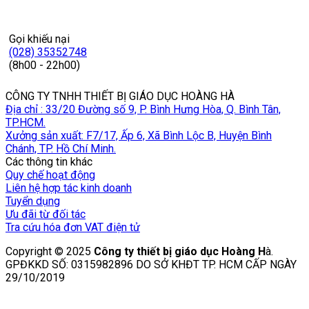
Gọi khiếu nại
(028) 35352748
(8h00 - 22h00)
CÔNG TY TNHH THIẾT BỊ GIÁO DỤC HOÀNG HÀ
Địa chỉ : 33/20 Đường số 9, P. Bình Hưng Hòa, Q. Bình Tân,
TP.HCM.
Xưởng sản xuất: F7/17, Ấp 6, Xã Bình Lộc B, Huyện Bình
Chánh, TP. Hồ Chí Minh.
Các thông tin khác
Quy chế hoạt động
Liên hệ hợp tác kinh doanh
Tuyển dụng
Ưu đãi từ đối tác
Tra cứu hóa đơn VAT điện tử
Copyright © 2025
Công ty thiết bị giáo dục Hoàng H
à.
GPĐKKD SỐ: 0315982896 DO SỞ KHĐT TP. HCM CẤP NGÀY
29/10/2019
V