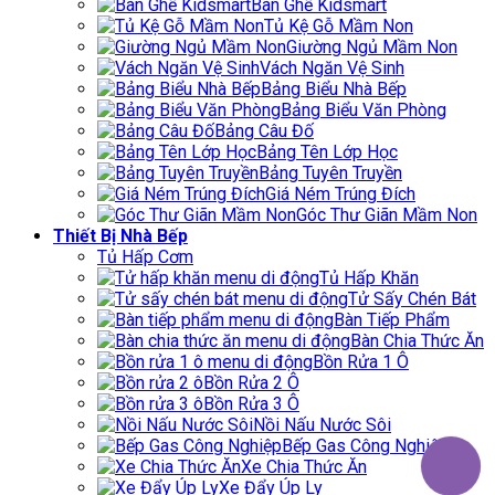
Bàn Ghế Kidsmart
Tủ Kệ Gỗ Mầm Non
Giường Ngủ Mầm Non
Vách Ngăn Vệ Sinh
Bảng Biểu Nhà Bếp
Bảng Biểu Văn Phòng
Bảng Câu Đố
Bảng Tên Lớp Học
Bảng Tuyên Truyền
Giá Ném Trúng Đích
Góc Thư Giãn Mầm Non
Thiết Bị Nhà Bếp
Tủ Hấp Cơm
Tủ Hấp Khăn
Tử Sấy Chén Bát
Bàn Tiếp Phẩm
Bàn Chia Thức Ăn
Bồn Rửa 1 Ô
Bồn Rửa 2 Ô
Bồn Rửa 3 Ô
Nồi Nấu Nước Sôi
Bếp Gas Công Nghiệp
Xe Chia Thức Ăn
Xe Đẩy Úp Ly