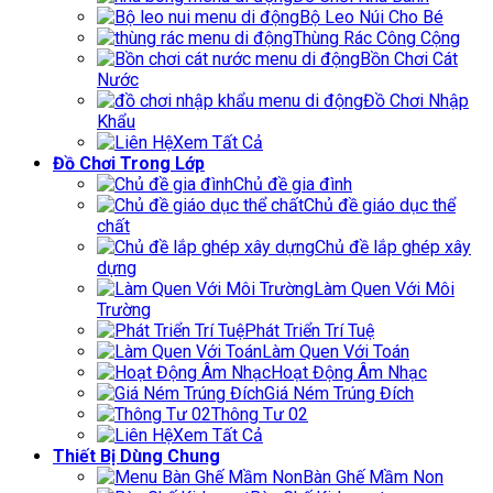
Bộ Leo Núi Cho Bé
Thùng Rác Công Cộng
Bồn Chơi Cát
Nước
Đồ Chơi Nhập
Khẩu
Xem Tất Cả
Đồ Chơi Trong Lớp
Chủ đề gia đình
Chủ đề giáo dục thể
chất
Chủ đề lắp ghép xây
dựng
Làm Quen Với Môi
Trường
Phát Triển Trí Tuệ
Làm Quen Với Toán
Hoạt Động Âm Nhạc
Giá Ném Trúng Đích
Thông Tư 02
Xem Tất Cả
Thiết Bị Dùng Chung
Bàn Ghế Mầm Non