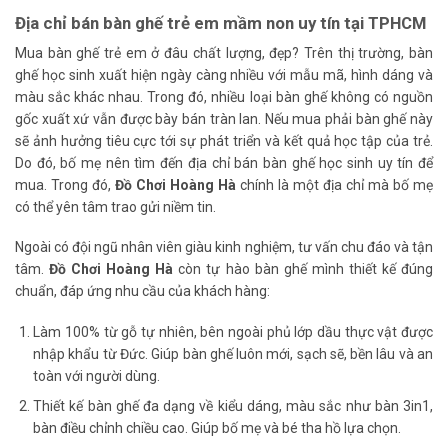
Địa chỉ bán bàn ghế trẻ em mầm non uy tín tại TPHCM
Mua bàn ghế trẻ em ở đâu chất lượng, đẹp? Trên thị trường, bàn
ghế học sinh xuất hiện ngày càng nhiều với mẫu mã, hình dáng và
màu sắc khác nhau. Trong đó, nhiều loại bàn ghế không có nguồn
gốc xuất xứ vẫn được bày bán tràn lan. Nếu mua phải bàn ghế này
sẽ ảnh hưởng tiêu cực tới sự phát triển và kết quả học tập của trẻ.
Do đó, bố mẹ nên tìm đến địa chỉ bán bàn ghế học sinh uy tín để
mua. Trong đó,
Đồ Chơi Hoàng Hà
chính là một địa chỉ mà bố mẹ
có thể yên tâm trao gửi niềm tin.
Ngoài có đội ngũ nhân viên giàu kinh nghiệm, tư vấn chu đáo và tận
tâm.
Đồ Chơi Hoàng Hà
còn tự hào bàn ghế mình thiết kế đúng
chuẩn, đáp ứng nhu cầu của khách hàng:
Làm 100% từ gỗ tự nhiên, bên ngoài phủ lớp dầu thực vật được
nhập khẩu từ Đức. Giúp bàn ghế luôn mới, sạch sẽ, bền lâu và an
toàn với người dùng.
Thiết kế bàn ghế đa dạng về kiểu dáng, màu sắc như bàn 3in1,
bàn điều chỉnh chiều cao. Giúp bố mẹ và bé tha hồ lựa chọn.