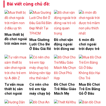
Bài viết cùng chủ đề:
Mua thiết bị
đồ chơi ngoài
Mua Giường
Đồ chơi vận
6 món đồ
trời mầm non
Lưới Cho Bé
động ngoài
chơi ngoài
ở đâu uy tín
Ở Đâu Giá Rẻ
trời đóng vai
trời được trẻ
Bền Đẹp Nhất
trò vô cùng
mầm non yêu
Tại HCM
quan trọng
thích nhất
Tư vấn mua
Có nên cho
Đồ Chơi Cho
Mua Đồ Chơi
thiết bị sân
trẻ em tập
Trẻ Mẫu Giáo
Trẻ Em Bằng
chơi ngoài
máy chạy bộ
Mách Mẹ
Gỗ Ở Đâu
trời cho trẻ
không nên
Chọn Đồ
Không Độc
em từ A đến
tập như thế
Chơi Phù
Hại Cho Trẻ