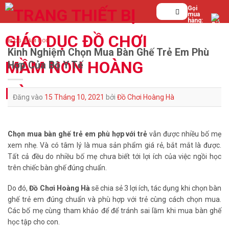
Bỏ
Tìm
Gọi
mua
qua
kiếm:
hàng:
0839.
nội
123.
dung
199
BLOG MẦM NON
Kinh Nghiệm Chọn Mua Bàn Ghế Trẻ Em Phù
Hợp Của Bộ Y Tế
Đăng vào
15 Tháng 10, 2021
bởi
Đồ Chơi Hoàng Hà
Chọn mua bàn ghế trẻ em phù hợp với trẻ
vẫn được nhiều bố mẹ
xem nhẹ. Và có tâm lý là mua sản phẩm giá rẻ, bắt mắt là được.
Tất cả đều do nhiều bố mẹ chưa biết tới lợi ích của việc ngồi học
trên chiếc bàn ghế đúng chuẩn.
Do đó,
Đồ Chơi Hoàng Hà
sẽ chia sẻ 3 lợi ích, tác dụng khi chọn bàn
ghế trẻ em đúng chuẩn và phù hợp với trẻ cùng cách chọn mua.
Các bố mẹ cùng tham khảo để để tránh sai lầm khi mua bàn ghế
học tập cho con.