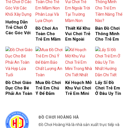
Z
nào?
Hợp
Hướng Dẫn
Trẻ Chơi Ở
Đồ Chơi An
Thiết Kế Khu
Bán Đồ Chơi
Các Góc Với
Toàn Cho
Vui Chơi Trẻ
Thông Minh
Các Khối Xây
Trẻ Em Mầm
Em Ngoài
Cho Trẻ Em
Dựng
Non Phân
Trời Tại
Tiềm Năng
Loại Và Lựa
Trường Mầm
Thế Nào?
Chọn
Non
Đồ Chơi Giáo
Mua Đồ Chơi
Kế Hoạch Mở
Lấy Sỉ Đồ
Dục Cho Bé
Trẻ Em Chú
Khu Vui Chơi
Chơi Trẻ Em
Phải An Toàn
Ý Để Đảm
Trẻ Em Mini
Ở Đâu Uy Tín
Và Hợp Lứa
Bảo Chất
Trong Nhà
Nhất Hướng
Tuổi
Lượng An
Chi Tiết Nhất
Dẫn Chi Tiết
Toàn
ĐỒ CHƠI HOÀNG HÀ
Đồ Chơi Hoàng Hà là nhà sản xuất trực tiếp và