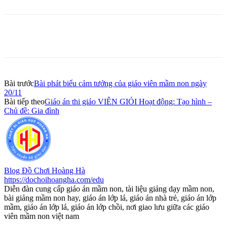
Bài trước
Bài phát biểu cảm tưởng của giáo viên mầm non ngày
20/11
Bài tiếp theo
Giáo án thi giáo VIÊN GIỎI Hoạt động: Tạo hình –
Chủ đề: Gia đình
Blog Đồ Chơi Hoàng Hà
https://dochoihoangha.com/edu
Diễn đàn cung cấp giáo án mầm non, tài liệu giảng dạy mầm non,
bài giảng mầm non hay, giáo án lớp lá, giáo án nhà trẻ, giáo án lớp
mầm, giáo án lớp lá, giáo án lớp chồi, nơi giao lưu giữa các giáo
viên mầm non việt nam