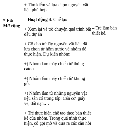
+ Tìm kiếm và lựa chọn nguyên vật
liệu phù hợp.
–
Hoạt động 4
: Chế tạo
* E4:
Mở rộng
– Trẻ làm bản
+ Xem lại và trò chuyện quá trình bắt
thiết kế.
đầu dự án
+ Cô cho trẻ lấy nguyên vật liệu đã
lựa chọn từ hôm trước về nhóm để
thực hiện. Dự kiến nhóm:
+) Nhóm làm máy chiếu từ thùng
caton.
+) Nhóm làm máy chiếu từ khung
gỗ.
+) Nhóm làm từ những nguyên vật
liệu sẵn có trong lớp: Cán cờ, giấy
vẽ, đất nặn,…
+ Trẻ thực hiện chế tạo theo bản thiết
kế của nhóm. Trong quá trình thực
hiện, cô gợi mở và đưa ra các câu hỏi