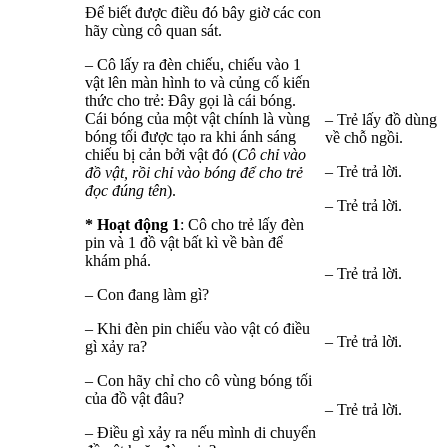
Để biết được điều đó bây giờ các con
hãy cùng cô quan sát.
– Cô lấy ra đèn chiếu, chiếu vào 1
vật lên màn hình to và củng cố kiến
thức cho trẻ: Đây gọi là cái bóng.
Cái bóng của một vật chính là vùng
– Trẻ lấy đồ dùng
bóng tối được tạo ra khi ánh sáng
về chỗ ngồi.
chiếu bị cản bởi vật đó (
Cô chỉ vào
– Trẻ trả lời.
đồ vật, rồi chỉ vào bóng để cho trẻ
đọc đúng tên
).
– Trẻ trả lời.
* Hoạt động 1
: Cô cho trẻ lấy đèn
pin và 1 đồ vật bất kì về bàn để
khám phá.
– Trẻ trả lời.
– Con đang làm gì?
– Khi đèn pin chiếu vào vật có điều
– Trẻ trả lời.
gì xảy ra?
– Con hãy chỉ cho cô vùng bóng tối
của đồ vật đâu?
– Trẻ trả lời.
– Điều gì xảy ra nếu mình di chuyển