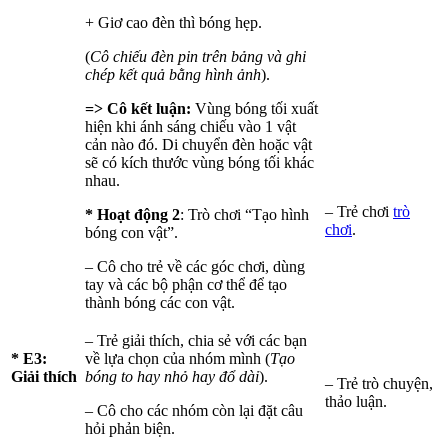
+ Giơ cao đèn thì bóng hẹp.
(
Cô chiếu đèn pin trên bảng và ghi
chép kết quả bằng hình ảnh
).
=> Cô kết luận:
Vùng bóng tối xuất
hiện khi ánh sáng chiếu vào 1 vật
cản nào đó. Di chuyển đèn hoặc vật
sẽ có kích thước vùng bóng tối khác
nhau.
– Trẻ chơi
trò
* Hoạt động 2
: Trò chơi “Tạo hình
chơi
.
bóng con vật”.
– Cô cho trẻ về các góc chơi, dùng
tay và các bộ phận cơ thể để tạo
thành bóng các con vật.
– Trẻ giải thích, chia sẻ với các bạn
* E3:
về lựa chọn của nhóm mình (
Tạo
Giải thích
bóng to hay nhỏ hay đổ dài
).
– Trẻ trò chuyện,
thảo luận.
– Cô cho các nhóm còn lại đặt câu
hỏi phản biện.