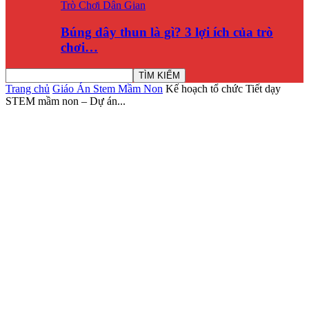
Trò Chơi Dân Gian
Búng dây thun là gì? 3 lợi ích của trò
chơi…
Trang chủ
Giáo Án Stem Mầm Non
Kế hoạch tổ chức Tiết dạy
STEM mầm non – Dự án...