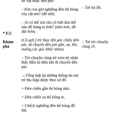
đồ vật hoặc đèn pin?
– Trẻ trả lời.
– Khi con giơ nghiêng đèn thì bóng
của vật ntn? (
đổ dài
).
– Ai có thể nói cho cô biết làm thế
nào để bóng to hơn? (
nhỏ hơn, đồ
dài hơn
).
* E2:
(
Cô gợi ý trẻ thay đổi góc chiếu đèn
Khám
– Trẻ trò chuyện
pin :di chuyển đèn pin gần, xa, lên,
phá
cùng cô.
xuống,các góc khác nhau
).
– Trò chuyện cùng trẻ xem trẻ nhận
thấy điều kì diệu khi di chuyển đèn
pin.
→
Tổng hợp lại những thông tin mà
trẻ thu thập được theo sơ đồ:
+ Đèn chiếu gần thì bóng nhỏ.
+ Đèn chiếu xa thì bóng to.
+ Chếch nghiêng đèn thì bóng đồ
dài.