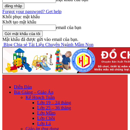
Forgot your password? Get help
Khôi phục mật khẩu
Khởi tạo mật khẩu
email của bạn
Mật khẩu đã được gửi vào email của bạn.
Blog Chia sẻ Tài Liệu Chuyên Ngành Mầm Non
Diễn Đàn
Bài Giảng – Giáo Án
Kế Hoạch Tuần
Lớp 19 – 24 tháng
Lớp 25 – 36 tháng
Lớp Mầm
Lớp Chồi
Lớp Lá
Giáo án ứng dụng