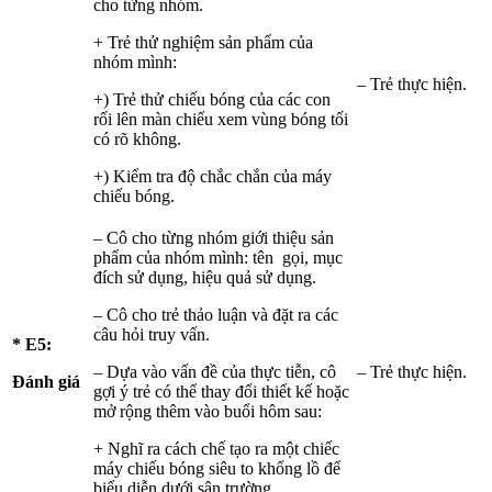
cho từng nhóm.
+ Trẻ thử nghiệm sản phẩm của
nhóm mình:
– Trẻ thực hiện.
+) Trẻ thử chiếu bóng của các con
rối lên màn chiếu xem vùng bóng tối
có rõ không.
+) Kiểm tra độ chắc chắn của máy
chiếu bóng.
– Cô cho từng nhóm giới thiệu sản
phẩm của nhóm mình: tên gọi, mục
đích sử dụng, hiệu quả sử dụng.
– Cô cho trẻ thảo luận và đặt ra các
câu hỏi truy vấn.
* E5:
– Dựa vào vấn đề của thực tiễn, cô
– Trẻ thực hiện.
Đánh giá
gợi ý trẻ có thể thay đổi thiết kế hoặc
mở rộng thêm vào buổi hôm sau:
+ Nghĩ ra cách chế tạo ra một chiếc
máy chiếu bóng siêu to khổng lồ để
biểu diễn dưới sân trường.