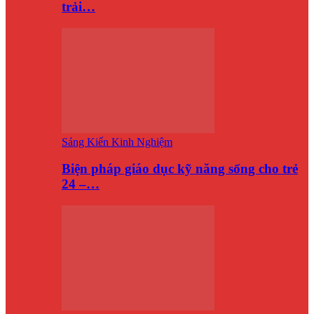
trải…
Sáng Kiến Kinh Nghiệm
Biện pháp giáo dục kỹ năng sống cho trẻ
24 –…