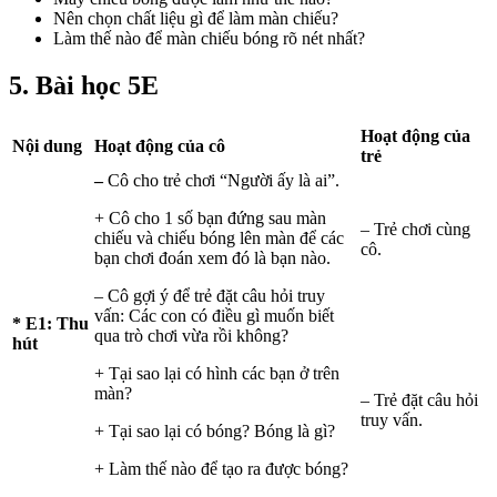
Nên chọn chất liệu gì để làm màn chiếu?
Làm thế nào để màn chiếu bóng rõ nét nhất?
5. Bài học 5E
Hoạt động của
Nội dung
Hoạt động của cô
trẻ
–
Cô cho trẻ chơi “Người ấy là ai”.
+ Cô cho 1 số bạn đứng sau màn
– Trẻ chơi cùng
chiếu và chiếu bóng lên màn để các
cô.
bạn chơi đoán xem đó là bạn nào.
– Cô gợi ý để trẻ đặt câu hỏi truy
vấn: Các con có điều gì muốn biết
* E1: Thu
qua trò chơi vừa rồi không?
hút
+ Tại sao lại có hình các bạn ở trên
màn?
– Trẻ đặt câu hỏi
truy vấn.
+ Tại sao lại có bóng? Bóng là gì?
+ Làm thế nào để tạo ra được bóng?