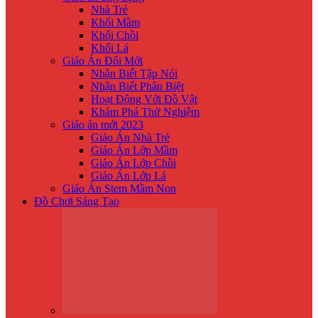
Nhà Trẻ
Khối Mầm
Khối Chồi
Khối Lá
Giáo Án Đổi Mới
Nhận Biế́t Tập Nói
Nhận Biết Phân Biệt
Hoạt Động Với Đồ Vật
Khám Phá Thử Nghiệm
Giáo án mới 2023
Giáo Án Nhà Trẻ
Giáo Án Lớp Mầm
Giáo Án Lớp Chồi
Giáo Án Lớp Lá
Giáo Án Stem Mầm Non
Đồ Chơi Sáng Tạo