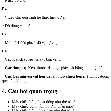
– Nhạc trò chơi.
E4
– Video clip quá trình trẻ thực hiện dự án.
* Đồ dùng của trẻ
E2
– Mỗi trẻ 1 đèn pin, 1 đồ vật tự chọn.
E4
– C
ác loại chất liệu
: Giấy , bìa, vải…
–
Các dụng cụ
: Kéo, thước, dao dọc giấy, cắt băng dính, dập lỗ.
–
Các loại nguyên vật liệu để làm hộp chiếu bóng
: Thùng catoon,
que đũa, khung,…
4. Câu hỏi quan trọng
Máy chiếu bóng hoạt động như thế nào?
Máy chiếu bóng gồm những phần nào?
Máy chiếu bóng được làm như thế nào?