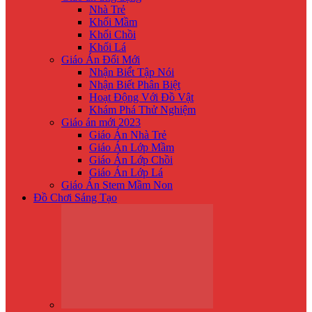
Nhà Trẻ
Khối Mầm
Khối Chồi
Khối Lá
Giáo Án Đổi Mới
Nhận Biế́t Tập Nói
Nhận Biết Phân Biệt
Hoạt Động Với Đồ Vật
Khám Phá Thử Nghiệm
Giáo án mới 2023
Giáo Án Nhà Trẻ
Giáo Án Lớp Mầm
Giáo Án Lớp Chồi
Giáo Án Lớp Lá
Giáo Án Stem Mầm Non
Đồ Chơi Sáng Tạo