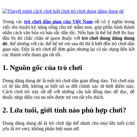
Trong các
trò chơi dân gian của Việt Nam
rất có ý nghĩa trong
việc rèn luyện kỹ năng sống cho trẻ mầm non, góp phần hình thành
nhân cách văn hóa và bản sắc dân tộc. Nếu bạn là thế hệ thời 8x hay
đầu 9x thì chắc chắn sẽ quen thuộc với
trò chơi dung dăng dung
dẻ
, thế nhưng với các thế hệ trẻ em sau đó thì ít biết đến trò chơi dân
gian này. Đây là trò chơi dễ đơn giản nhưng lại có tác dụng liên kết
các thành viên tham gia rất tốt.
1. Nguồn gốc của trò chơi
Dung dăng dung dẻ là một trò chơi dân gian đồng dao. Trò chơi này
có từ lâu đời, không ai biết nó ra đời chính xác từ thời điểm nào.
Cách chơi trò này rất dễ với những câu hát đồng dao dễ đọc, dễ
thuộc nhịp điệu vui tai nên được trẻ em rất yêu thích.
2. Lứa tuổi, giới tính nào phù hợp chơi?
Dung dăng dung dẻ là trò chơi tập thể dành cho mọi lứa tuổi (
chủ
yếu là trẻ em
), không phân biệt nam nữ.