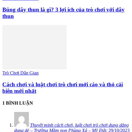
Búng dây thun là gì? 3 lợi ích của trò chơi với dây
thun
Trò Chơi Dân Gian
Cách chơi và luật chơi trò chơi mới cáo và thỏ cải
biên mới nhất
1 BÌNH LUẬN
Thuyết minh cách chơi, luật chơi trò chơi dung dăng
dung dẻ – Trường Mầm non Phùng Xá – Mỹ Đức
29/10/2023