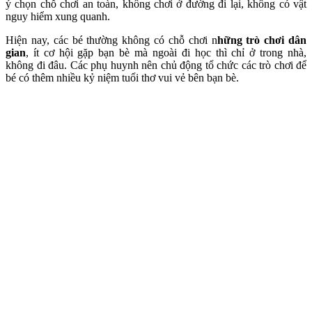
ý chọn chỗ chơi an toàn, không chơi ở đường đi lại, không có vật
nguy hiểm xung quanh.
Hiện nay, các bé thường không có chỗ chơi n
hững trò chơi dân
gian
, ít cơ hội gặp bạn bè mà ngoài đi học thì chỉ ở trong nhà,
không đi đâu. Các phụ huynh nên chủ động tổ chức các trò chơi để
bé có thêm nhiều kỷ niệm tuổi thơ vui vẻ bên bạn bè.