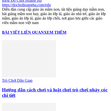
Blog Đồ Chơi Hoàng Hà
https://dochoihoangha.com/edu
Diễn đàn cung cấp giáo án mầm non, tài liệu giảng dạy mầm non,
bài giảng mầm non hay, giáo án lớp lá, giáo án nhà trẻ, giáo án lớp
mầm, giáo án lớp lá, giáo án lớp chồi, nơi giao lưu giữa các giáo
viên mầm non việt nam
BÀI VIẾT LIÊN QUAN
XEM THÊM
Trò Chơi Dân Gian
Hướng dẫn cách chơi và luật chơi trò chơi nhảy cóc
chi tiết