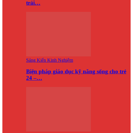
trải…
Sáng Kiến Kinh Nghiệm
Biện pháp giáo dục kỹ năng sống cho trẻ
24 –…