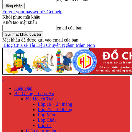
Forgot your password? Get help
Khôi phục mật khẩu
Khởi tạo mật khẩu
email của bạn
Mật khẩu đã được gửi vào email của bạn.
Blog Chia sẻ Tài Liệu Chuyên Ngành Mầm Non
Diễn Đàn
Bài Giảng – Giáo Án
Kế Hoạch Tuần
Lớp 19 – 24 tháng
Lớp 25 – 36 tháng
Lớp Mầm
Lớp Chồi
Lớp Lá
Giáo án ứng dụng