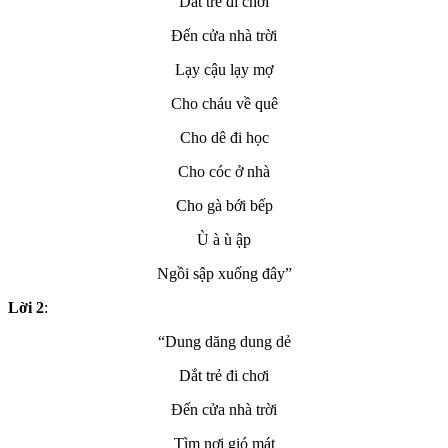
Dắt trẻ đi chơi
Đến cửa nhà trời
Lạy cậu lạy mợ
Cho cháu về quê
Cho dê đi học
Cho cóc ở nhà
Cho gà bới bếp
Ù à ù ập
Ngồi sập xuống đây”
Lời 2
:
“Dung dăng dung dẻ
Dắt trẻ đi chơi
Đến cửa nhà trời
Tìm nơi gió mát