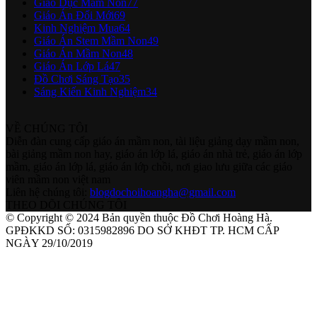
Giáo Dục Mầm Non
77
Giáo Án Đổi Mới
69
Kinh Nghiệm Mua
64
Giáo Án Stem Mầm Non
49
Giáo Án Mầm Non
48
Giáo Án Lớp Lá
47
Đồ Chơi Sáng Tạo
35
Sáng Kiến Kinh Nghiệm
34
VỀ CHÚNG TÔI
Diễn đàn cung cấp giáo án mầm non, tài liệu giảng dạy mầm non,
bài giảng mầm non hay, giáo án lớp lá, giáo án nhà trẻ, giáo án lớp
mầm, giáo án lớp lá, giáo án lớp chồi, nơi giao lưu giữa các giáo
viên mầm non việt nam
Liên hệ chúng tôi:
blogdochoihoangha@gmail.com
THEO DÕI CHÚNG TÔI
© Copyright © 2024 Bản quyền thuộc Đồ Chơi Hoàng Hà.
GPĐKKD SỐ: 0315982896 DO SỞ KHĐT TP. HCM CẤP
NGÀY 29/10/2019