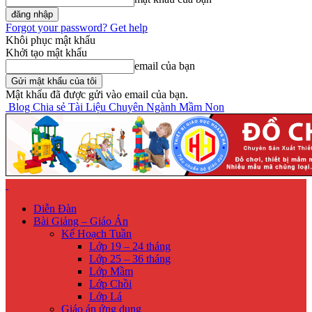
Forgot your password? Get help
Khôi phục mật khẩu
Khởi tạo mật khẩu
email của bạn
Mật khẩu đã được gửi vào email của bạn.
Blog Chia sẻ Tài Liệu Chuyên Ngành Mầm Non
Diễn Đàn
Bài Giảng – Giáo Án
Kế Hoạch Tuần
Lớp 19 – 24 tháng
Lớp 25 – 36 tháng
Lớp Mầm
Lớp Chồi
Lớp Lá
Giáo án ứng dụng