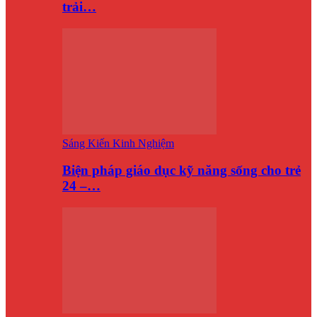
trải…
Sáng Kiến Kinh Nghiệm
Biện pháp giáo dục kỹ năng sống cho trẻ
24 –…