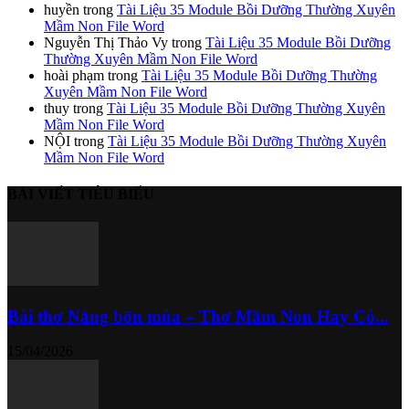
huyền
trong
Tài Liệu 35 Module Bồi Dưỡng Thường Xuyên
Mầm Non File Word
Nguyễn Thị Thảo Vy
trong
Tài Liệu 35 Module Bồi Dưỡng
Thường Xuyên Mầm Non File Word
hoài phạm
trong
Tài Liệu 35 Module Bồi Dưỡng Thường
Xuyên Mầm Non File Word
thuy
trong
Tài Liệu 35 Module Bồi Dưỡng Thường Xuyên
Mầm Non File Word
NỘI
trong
Tài Liệu 35 Module Bồi Dưỡng Thường Xuyên
Mầm Non File Word
BÀI VIẾT TIÊU BIỂU
Bài thơ Nắng bốn mùa – Thơ Mầm Non Hay Có...
15/04/2026