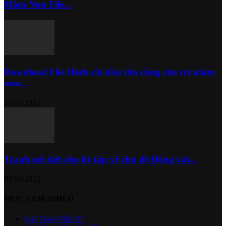
Mầm Non File...
Download Flie Hình cắt dán thủ công cho trẻ mầm
non...
23/01/2022
Tranh nét đứt cho bé tập vẽ chủ đề Động vật...
03/04/2022
MỤC XEM NHIỀU
Góc Giáo Viên
117