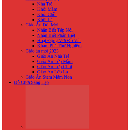
Nhà Trẻ
Khối Mầm
Khối Chồi
Khối Lá
Giáo Án Đổi Mới
Nhận Biế́t Tập Nói
Nhận Biết Phân Biệt
Hoạt Động Với Đồ Vật
Khám Phá Thử Nghiệm
Giáo án mới 2023
Giáo Án Nhà Trẻ
Giáo Án Lớp Mầm
Giáo Án Lớp Chồi
Giáo Án Lớp Lá
Giáo Án Stem Mầm Non
Đồ Chơi Sáng Tạo