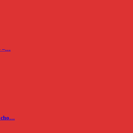
24 –…
c cho…