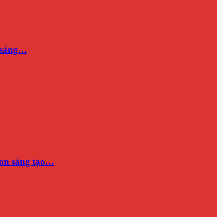
n sáng…
on sáng tạo…