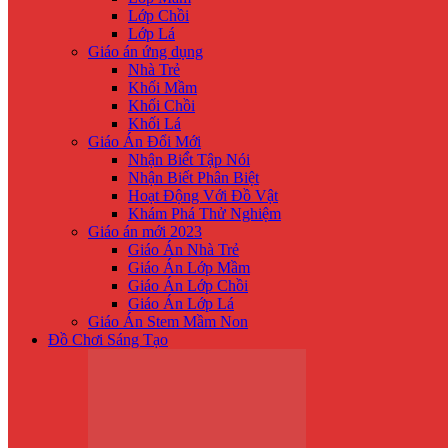
Lớp Chồi
Lớp Lá
Giáo án ứng dụng
Nhà Trẻ
Khối Mầm
Khối Chồi
Khối Lá
Giáo Án Đổi Mới
Nhận Biế́t Tập Nói
Nhận Biết Phân Biệt
Hoạt Động Với Đồ Vật
Khám Phá Thử Nghiệm
Giáo án mới 2023
Giáo Án Nhà Trẻ
Giáo Án Lớp Mầm
Giáo Án Lớp Chồi
Giáo Án Lớp Lá
Giáo Án Stem Mầm Non
Đồ Chơi Sáng Tạo