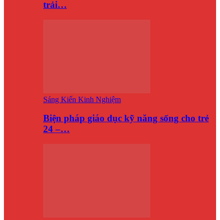
trải…
Sáng Kiến Kinh Nghiệm
Biện pháp giáo dục kỹ năng sống cho trẻ
24 –…