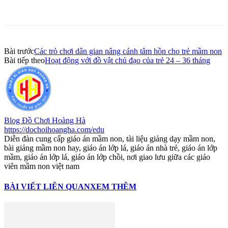
Bài trước
Các trò chơi dân gian nâng cánh tâm hồn cho trẻ mầm non
Bài tiếp theo
Hoạt động với đồ vật chủ đạo của trẻ 24 – 36 tháng
Blog Đồ Chơi Hoàng Hà
https://dochoihoangha.com/edu
Diễn đàn cung cấp giáo án mầm non, tài liệu giảng dạy mầm non,
bài giảng mầm non hay, giáo án lớp lá, giáo án nhà trẻ, giáo án lớp
mầm, giáo án lớp lá, giáo án lớp chồi, nơi giao lưu giữa các giáo
viên mầm non việt nam
BÀI VIẾT LIÊN QUAN
XEM THÊM