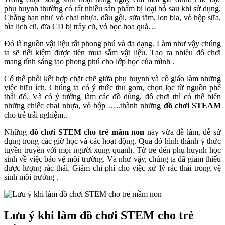
phụ huynh thường có rất nhiều sản phẩm bị loại bỏ sau khi sử dụng.
Chẵng hạn như vỏ chai nhựa, dầu gội, sữa tắm, lon bia, vỏ hộp sữa,
bìa lịch cũ, đĩa CD bị trầy cũ, vỏ bọc hoa quả…
Đó là nguồn vật liệu rất phong phú và đa dạng. Làm như vậy chúng
ta sẽ tiết kiệm được tiền mua sắm vật liệu. Tạo ra nhiều đồ chơi
mang tính sáng tạo phong phú cho lớp học của mình .
Có thể phối kết hợp chặt chẽ giữa phụ huynh và cô giáo làm những
việc hữu ích. Chúng ta có ý thức thu gom, chọn lọc từ nguồn phế
thải đó. Và có ý tưởng làm các đồ dùng, đồ chơi thì có thể biến
những chiếc chai nhựa, vỏ hộp …..thành những
đồ chơi STEAM
cho trẻ trải nghiệm..
Những
đồ chơi STEM cho trẻ mầm non
này vừa dễ làm, dễ sử
dụng trong các giờ học và các hoạt động. Qua đó hình thành ý thức
tuyền truyền với mọi người xung quanh. Từ trẻ đến phụ huynh học
sinh về việc bảo vệ môi trường. Và như vậy, chúng ta đã giảm thiểu
được lượng rác thải. Giảm chi phí cho việc xử lý rác thải trong vệ
sinh môi trường .
Lưu ý khi làm đồ chơi STEM cho trẻ