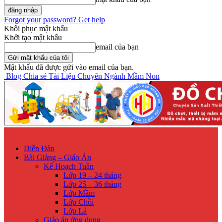
Forgot your password? Get help
Khôi phục mật khẩu
Khởi tạo mật khẩu
email của bạn
Mật khẩu đã được gửi vào email của bạn.
Blog Chia sẻ Tài Liệu Chuyên Ngành Mầm Non
Diễn Đàn
Bài Giảng – Giáo Án
Kế Hoạch Tuần
Lớp 19 – 24 tháng
Lớp 25 – 36 tháng
Lớp Mầm
Lớp Chồi
Lớp Lá
Giáo án ứng dụng