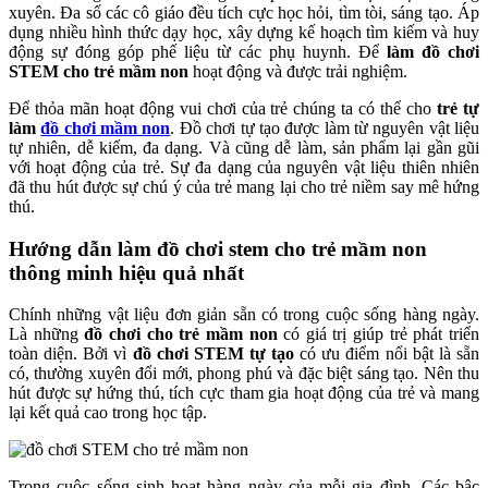
xuyên. Đa số các cô giáo đều tích cực học hỏi, tìm tòi, sáng tạo. Áp
dụng nhiều hình thức dạy học, xây dựng kế hoạch tìm kiếm và huy
động sự đóng góp phế liệu từ các phụ huynh. Để
làm đồ chơi
STEM cho trẻ mầm non
hoạt động và được trải nghiệm.
Để thỏa mãn hoạt động vui chơi của trẻ chúng ta có thể cho
trẻ tự
làm
đồ chơi mầm non
. Đồ chơi tự tạo được làm từ nguyên vật liệu
tự nhiên, dễ kiếm, đa dạng. Và cũng dễ làm, sản phẩm lại gần gũi
với hoạt động của trẻ. Sự đa dạng của nguyên vật liệu thiên nhiên
đã thu hút được sự chú ý của trẻ mang lại cho trẻ niềm say mê hứng
thú.
Hướng dẫn làm đồ chơi stem cho trẻ mầm non
thông minh hiệu quả nhất
Chính những vật liệu đơn giản sẵn có trong cuộc sống hàng ngày.
Là những
đồ chơi cho trẻ mầm non
có giá trị giúp trẻ phát triển
toàn diện. Bởi vì
đồ chơi STEM tự tạo
có ưu điểm nổi bật là sẵn
có, thường xuyên đổi mới, phong phú và đặc biệt sáng tạo. Nên thu
hút được sự hứng thú, tích cực tham gia hoạt động của trẻ và mang
lại kết quả cao trong học tập.
Trong cuộc sống sinh hoạt hàng ngày của mỗi gia đình. Các bậc