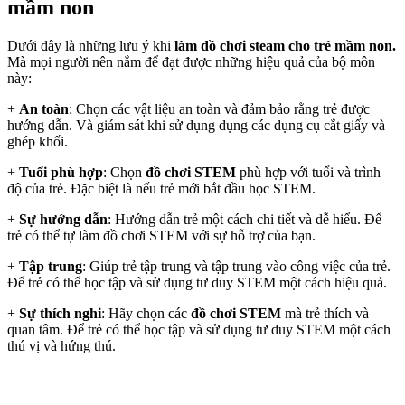
mầm non
Dưới đây là những lưu ý khi
làm đồ chơi steam cho trẻ mầm non.
Mà mọi người nên nắm để đạt được những hiệu quả của bộ môn
này:
+
An toàn
: Chọn các vật liệu an toàn và đảm bảo rằng trẻ được
hướng dẫn. Và giám sát khi sử dụng dụng các dụng cụ cắt giấy và
ghép khối.
+
Tuổi phù hợp
: Chọn
đồ chơi STEM
phù hợp với tuổi và trình
độ của trẻ. Đặc biệt là nếu trẻ mới bắt đầu học STEM.
+
Sự hướng dẫn
: Hướng dẫn trẻ một cách chi tiết và dễ hiểu. Để
trẻ có thể tự làm đồ chơi STEM với sự hỗ trợ của bạn.
+
Tập trung
: Giúp trẻ tập trung và tập trung vào công việc của trẻ.
Để trẻ có thể học tập và sử dụng tư duy STEM một cách hiệu quả.
+
Sự thích nghi
: Hãy chọn các
đồ chơi STEM
mà trẻ thích và
quan tâm. Để trẻ có thể học tập và sử dụng tư duy STEM một cách
thú vị và hứng thú.