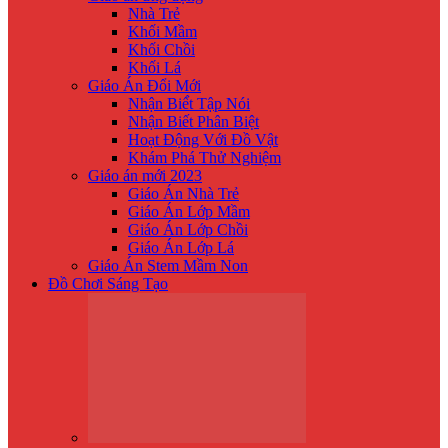
Nhà Trẻ
Khối Mầm
Khối Chồi
Khối Lá
Giáo Án Đổi Mới
Nhận Biế́t Tập Nói
Nhận Biết Phân Biệt
Hoạt Động Với Đồ Vật
Khám Phá Thử Nghiệm
Giáo án mới 2023
Giáo Án Nhà Trẻ
Giáo Án Lớp Mầm
Giáo Án Lớp Chồi
Giáo Án Lớp Lá
Giáo Án Stem Mầm Non
Đồ Chơi Sáng Tạo