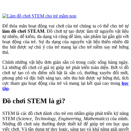
Để thỏa mãn hoạt động vui chơi của trẻ chúng ta có thể cho trẻ tự
làm đồ chơi STEAM
. Đồ chơi tự tạo được làm từ nguyên vật liệu
tự nhiên, dễ kiếm, đa dạng và cũng dễ làm, sản phẩm lại gần gũi với
hoạt động của trẻ. Sự đa dạng của nguyên vật liệu thiên nhiên đã
thu hút được sự chú ý của trẻ mang lại cho trẻ niềm say mê hứng
thú.
Chính những vật liệu đơn giản sẵn có trong cuộc sống hàng ngày.
Là những đồ chơi có giá trị giúp trẻ phát triển toàn diện. Bởi vì đồ
chơi tự tạo có ưu điểm nổi bật là sẵn có, thường xuyên đổi mới,
phong phú và đặc biệt sáng tạo. nên thu hút được sự hứng thú, tích
cực tham gia hoạt động của trẻ và mang lại kết quả cao trong
học
tập
.
Đồ chơi STEM là gì?
STEM là các đồ chơi dành cho trẻ em nhằm giúp phát triển kỹ năng
STEM (
Science, Technology, Engineering, Mathematics
) của mình.
Những đồ chơi này thường được thiết kế để giúp trẻ em học qua
việc chơi. Và tận dụng tư duy logic, sáng tạo và khả năng giải quyết