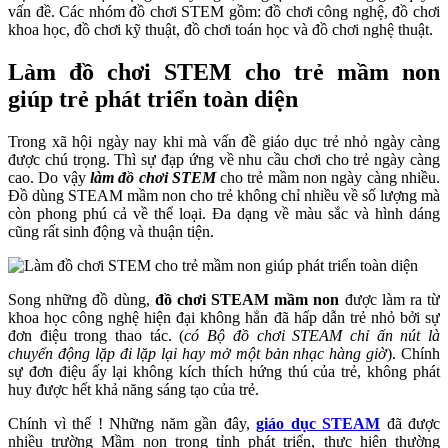
vấn đề. Các nhóm đồ chơi STEM gồm: đồ chơi công nghệ, đồ chơi
khoa học, đồ chơi kỹ thuật, đồ chơi toán học và đồ chơi nghệ thuật.
Làm đồ chơi STEM cho trẻ mầm non
giúp trẻ phát triển toàn diện
Trong xã hội ngày nay khi mà vấn đề giáo dục trẻ nhỏ ngày càng
được chú trọng. Thì sự đạp ứng về nhu cầu chơi cho trẻ ngày càng
cao. Do vậy
làm đồ chơi STEM
cho trẻ mầm non ngày càng nhiều.
Đồ dùng STEAM mầm non cho trẻ không chỉ nhiều về số lượng mà
còn phong phú cả về thể loại. Đa dạng về màu sắc và hình dáng
cũng rất sinh động và thuận tiện.
Song những đồ dùng,
đồ chơi STEAM mầm non
được làm ra từ
khoa học công nghệ hiện đại không hẳn đã hấp dẫn trẻ nhỏ bởi sự
đơn điệu trong thao tác. (
có Bộ đồ chơi STEAM chỉ ấn nút là
chuyển động lặp đi lặp lại hay mở một bản nhạc hàng giờ
). Chính
sự đơn điệu ấy lại không kích thích hứng thú của trẻ, không phát
huy được hết khả năng sáng tạo của trẻ.
Chính vì thế ! Những năm gần đây,
giáo dục STEAM
đã được
nhiều trường Mầm non trong tỉnh phát triển, thực hiện thường