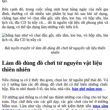
tạo.
Bên cạnh đó, trong cuộc sống sinh hoạt hàng ngày của mỗi gia
đình, thường có rất nhiều sản phẩm bị loại bỏ sau khi sử dụng,
chẳng hạn như vỏ chai dầu gội, sữa tắm, lon bia, vỏ hộp sữa, bìa
lịch cũ, đĩa CD bị trầy cũ… đó là nguồn vật liệu rất phong phú và
đa dạng, có thể tận dụng làm những việc hữu ích.
Bài tuyên truyền về làm đồ dùng đồ chơi từ nguyên vật liệu thiên
nhiên
Làm đồ dùng đồ chơi từ nguyên vật liệu
thiên nhiên
Nếu chúng ta có ý thức thu gom, chọn lọc từ nguồn phế thải đó. Và
có ý tưởng làm các đồ dùng, đồ chơi thì có thể biến những chiếc
hộp. Bìa to nhỏ thanh ô tô, tàu hỏa, nhà cửa,
bàn ghế mầm non
…
Từ những quả thông ta có thể tạo thành những con công cho trẻ học
toán. Học chữ đưa vào các giờ dạy, các góc chơi của trẻ ở trường
Mầm non. Làm như vậy chúng ta sẽ tiết kiệm được tiền
mua sắm