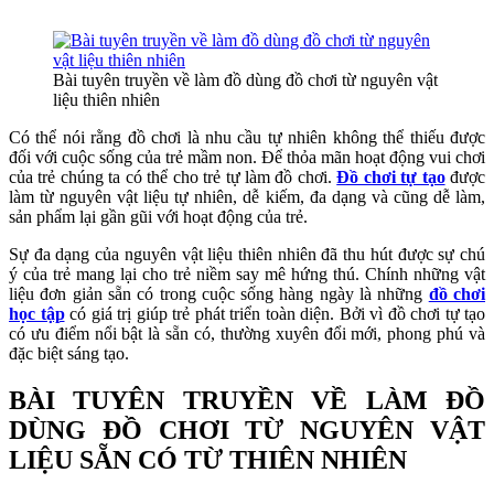
Bài tuyên truyền về làm đồ dùng đồ chơi từ nguyên vật
liệu thiên nhiên
Có thể nói rằng đồ chơi là nhu cầu tự nhiên không thể thiếu được
đối với cuộc sống của trẻ mầm non. Để thỏa mãn hoạt động vui chơi
của trẻ chúng ta có thể cho trẻ tự làm đồ chơi.
Đồ chơi tự tạo
được
làm từ nguyên vật liệu tự nhiên, dễ kiếm, đa dạng và cũng dễ làm,
sản phẩm lại gần gũi với hoạt động của trẻ.
Sự đa dạng của nguyên vật liệu thiên nhiên đã thu hút được sự chú
ý của trẻ mang lại cho trẻ niềm say mê hứng thú. Chính những vật
liệu đơn giản sẵn có trong cuộc sống hàng ngày là những
đồ chơi
học tập
có giá trị giúp trẻ phát triển toàn diện. Bởi vì đồ chơi tự tạo
có ưu điểm nổi bật là sẵn có, thường xuyên đổi mới, phong phú và
đặc biệt sáng tạo.
BÀI TUYÊN TRUYỀN VỀ LÀM ĐỒ
DÙNG ĐỒ CHƠI TỪ NGUYÊN VẬT
LIỆU SẴN CÓ TỪ THIÊN NHIÊN