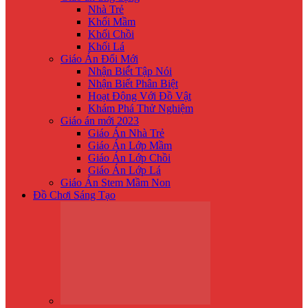
Nhà Trẻ
Khối Mầm
Khối Chồi
Khối Lá
Giáo Án Đổi Mới
Nhận Biế́t Tập Nói
Nhận Biết Phân Biệt
Hoạt Động Với Đồ Vật
Khám Phá Thử Nghiệm
Giáo án mới 2023
Giáo Án Nhà Trẻ
Giáo Án Lớp Mầm
Giáo Án Lớp Chồi
Giáo Án Lớp Lá
Giáo Án Stem Mầm Non
Đồ Chơi Sáng Tạo