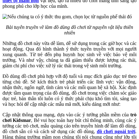
thiết bị mầm non
vật liệu, tạo ra nhiều đồ chơi mang tính sáng tạo
phong phú cho lớp học của mình.
Bài tuyên truyền về làm đồ dùng đồ chơi từ nguyên vật liệu thiên
nhiên
Những đồ chơi này vừa dễ làm, dễ sử dụng trong các giờ học và các
hoạt động. Qua đó hình thành ý thức tuyền truyền với mọi người
xung quanh. Từ trẻ đến phụ huynh học sinh về việc bảo vệ môi
trường. Và như vậy, chúng ta đã giảm thiểu được lượng rác thải,
giảm chi phí cho việc xử lý rác thải trong vệ sinh môi trường.
Đồ dùng đồ chơi phù hợp với độ tuổi và mục đích giáo dục trẻ theo
từng chủ đề. Sẽ kích thích trẻ phát triển các lĩnh vực: vận động,
nhận thức, ngôn ngữ, tình cảm và các mối quan hệ xã hội. Xác định
được tầm quan trọng của đồ dùng, đồ chơi trong việc chăm sóc giáo
dục trẻ, bản thân tôi luôn có ý thức phải chịu khó tìm tòi, sáng tạo
và học hỏi để cập nhật các mẫu mã mới, kiểu dáng mới như:
Cập nhật thông qua mạng, dựa vào các ý tưởng phần mềm của
trò
chơi Kidsmar
, Bé vui học toán hay bút chì thông minh, cùng các ý
tưởng các trò chơi, mẫu quảng cáo trên truyền hình để làm đồ dùng,
đồ chơi sẵn có và cách sử dụng các đồ dùng,
đồ chơi ngoài trời
.
Hàng tháng trường mầm non chúng tôi nói chung cũng như lớp tôi