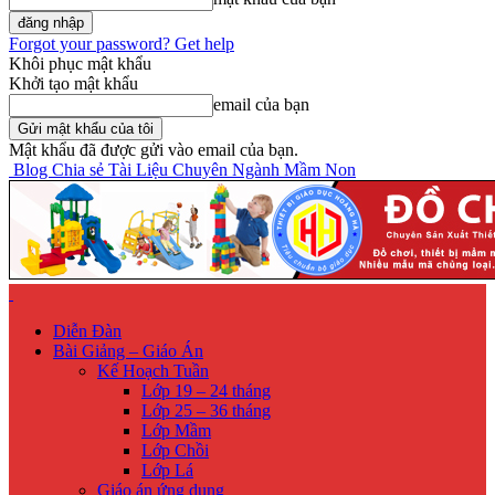
Forgot your password? Get help
Khôi phục mật khẩu
Khởi tạo mật khẩu
email của bạn
Mật khẩu đã được gửi vào email của bạn.
Blog Chia sẻ Tài Liệu Chuyên Ngành Mầm Non
Diễn Đàn
Bài Giảng – Giáo Án
Kế Hoạch Tuần
Lớp 19 – 24 tháng
Lớp 25 – 36 tháng
Lớp Mầm
Lớp Chồi
Lớp Lá
Giáo án ứng dụng