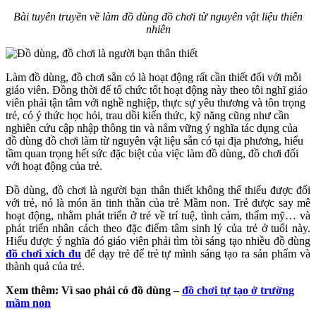
Bài tuyên truyền về làm đồ dùng đồ chơi từ nguyên vật liệu thiên
nhiên
Làm đồ dùng, đồ chơi sẵn có là hoạt động rất cần thiết đối với mỗi
giáo viên. Đồng thời để tổ chức tốt hoạt động này theo tôi nghĩ giáo
viên phải tận tâm với nghề nghiệp, thực sự yêu thương và tôn trọng
trẻ, có ý thức học hỏi, trau dồi kiến thức, kỹ năng cũng như cần
nghiên cứu cập nhập thông tin và nắm vững ý nghĩa tác dụng của
đồ dùng đồ chơi làm từ nguyên vật liệu sẵn có tại địa phương, hiểu
tầm quan trọng hết sức đặc biệt của việc làm đồ dùng, đồ chơi đối
với hoạt động của trẻ.
Đồ dùng, đồ chơi là người bạn thân thiết không thể thiếu được đối
với trẻ, nó là món ăn tinh thần của trẻ Mầm non. Trẻ được say mê
hoạt động, nhằm phát triển ở trẻ về trí tuệ, tình cảm, thẩm mỹ… và
phát triển nhân cách theo đặc điểm tâm sinh lý của trẻ ở tuổi này.
Hiểu được ý nghĩa đó giáo viên phải tìm tòi sáng tạo nhiều đồ dùng
đồ chơi xích đu
để dạy trẻ để trẻ tự mình sáng tạo ra sản phẩm và
thành quả của trẻ.
Xem thêm: Vì sao phải có đồ dùng –
đồ chơi tự tạo ở trường
mầm non