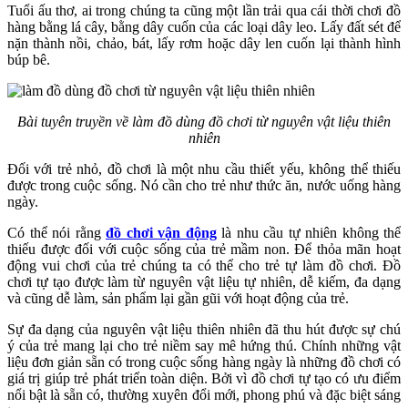
Tuổi ấu thơ, ai trong chúng ta cũng một lần trải qua cái thời chơi đồ
hàng bằng lá cây, bằng dây cuốn của các loại dây leo. Lấy đất sét để
nặn thành nồi, chảo, bát, lấy rơm hoặc dây len cuốn lại thành hình
búp bê.
Bài tuyên truyền về làm đồ dùng đồ chơi từ nguyên vật liệu thiên
nhiên
Đối với trẻ nhỏ, đồ chơi là một nhu cầu thiết yếu, không thể thiếu
được trong cuộc sống. Nó cần cho trẻ như thức ăn, nước uống hàng
ngày.
Có thể nói rằng
đồ chơi vận động
là nhu cầu tự nhiên không thể
thiếu được đối với cuộc sống của trẻ mầm non. Để thỏa mãn hoạt
động vui chơi của trẻ chúng ta có thể cho trẻ tự làm đồ chơi. Đồ
chơi tự tạo được làm từ nguyên vật liệu tự nhiên, dễ kiếm, đa dạng
và cũng dễ làm, sản phẩm lại gần gũi với hoạt động của trẻ.
Sự đa dạng của nguyên vật liệu thiên nhiên đã thu hút được sự chú
ý của trẻ mang lại cho trẻ niềm say mê hứng thú. Chính những vật
liệu đơn giản sẵn có trong cuộc sống hàng ngày là những đồ chơi có
giá trị giúp trẻ phát triển toàn diện. Bởi vì đồ chơi tự tạo có ưu điểm
nổi bật là sẵn có, thường xuyên đổi mới, phong phú và đặc biệt sáng