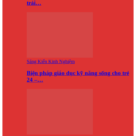
trải…
Sáng Kiến Kinh Nghiệm
Biện pháp giáo dục kỹ năng sống cho trẻ
24 –…