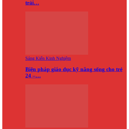
trải…
Sáng Kiến Kinh Nghiệm
Biện pháp giáo dục kỹ năng sống cho trẻ
24 –…