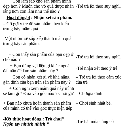
+ Con làm sao cho sản phẩm mình
đẹp hơn ? Muốn cho vỏ quả được nhẵn
-Trẻ trả lời theo suy nghĩ.
láng hơn con làm như thế nào ?
–
Hoạt động 4
: Nhận xét sản phẩm.
– Cô gợi ý trẻ để sản phẩm theo kiểu
trưng bày mâm quả.
-Một nhóm sẽ sắp xếp thành mâm quả
trưng bày sản phẩm.
+ Con thấy sản phẩm của bạn đẹp ở
-Trẻ trả lời theo suy nghĩ.
chỗ nào ?
+ Bạn dùng vật liệu gì khác ngoài
-Trẻ nhận xét theo ý trẻ
đất nặn để làm sản phẩm này ?
+ Con có nhận xét gì về khả năng
– Trẻ trả lời theo cảm xúc
gắn đính của bạn trên sản phẩm này ?
của trẻ
+
Con nghĩ xem mâm quả này mình
sẽ làm gì ? Đưa vào góc nào ? Chơi gì?
– Chơigia đình
+ Bạn nào chưa hoàn thành sản phẩm
– Chơi sinh nhật bé.
của mình có thể vào góc thực hiện tiếp
-Kết thúc hoạt động
: Trò chơi“
-Trẻ hát múa cùng cô
Ngón tay nhúch nhích “