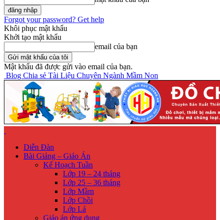
Forgot your password? Get help
Khôi phục mật khẩu
Khởi tạo mật khẩu
email của bạn
Mật khẩu đã được gửi vào email của bạn.
Blog Chia sẻ Tài Liệu Chuyên Ngành Mầm Non
Diễn Đàn
Bài Giảng – Giáo Án
Kế Hoạch Tuần
Lớp 19 – 24 tháng
Lớp 25 – 36 tháng
Lớp Mầm
Lớp Chồi
Lớp Lá
Giáo án ứng dụng