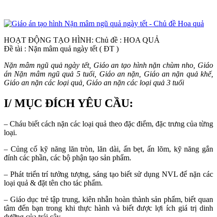
HOẠT ĐỘNG TẠO HÌNH: Chủ đề : HOA QUẢ
Đề tài : Nặn mâm quả ngày tết ( ĐT )
Nặn mâm ngũ quả ngày tết, Giáo an tạo hình nặn chùm nho, Giáo
án Nặn mâm ngũ quả 5 tuổi, Giáo an nặn, Giáo an nặn quả khế,
Giáo an nặn các loại quả, Giáo an nặn các loại quả 3 tuổi
I/ MỤC ĐÍCH YÊU CẦU:
– Cháu biết cách nặn các loại quả theo đặc điểm, đặc trưng của từng
loại.
– Củng cố kỹ năng lăn tròn, lăn dài, ấn bẹt, ấn lõm, kỹ năng gắn
đính các phần, các bộ phận tạo sản phẩm.
– Phát triển trí tưởng tượng, sáng tạo biết sử dụng NVL để nặn các
loại quả & đặt tên cho tác phẩm.
– Giáo dục trẻ tập trung, kiên nhẫn hoàn thành sản phẩm, biết quan
tâm đến bạn trong khi thực hành và biết được lợi ích giá trị dinh
dưỡng của trái cây