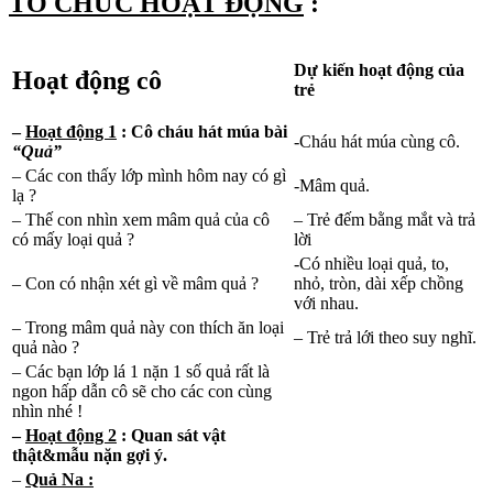
TỔ CHỨC HOẠT ĐỘNG
:
Dự kiến hoạt động của
Hoạt động cô
trẻ
–
Hoạt động 1
:
Cô cháu hát múa bài
-Cháu hát múa cùng cô.
“Quả”
– Các con thấy lớp mình hôm nay có gì
-Mâm quả.
lạ ?
– Thế con nhìn xem mâm quả của cô
– Trẻ đếm bằng mắt và trả
có mấy loại quả ?
lời
-Có nhiều loại quả, to,
– Con có nhận xét gì về mâm quả ?
nhỏ, tròn, dài xếp chồng
với nhau.
– Trong mâm quả này con thích ăn loại
– Trẻ trả lới theo suy nghĩ.
quả nào ?
– Các bạn lớp lá 1 nặn 1 số quả rất là
ngon hấp dẫn cô sẽ cho các con cùng
nhìn nhé !
–
Hoạt động 2
: Quan sát vật
thật&mẫu nặn gợi ý.
–
Quả Na :