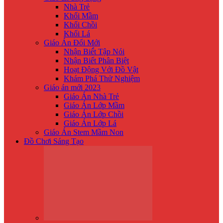
Nhà Trẻ
Khối Mầm
Khối Chồi
Khối Lá
Giáo Án Đổi Mới
Nhận Biế́t Tập Nói
Nhận Biết Phân Biệt
Hoạt Động Với Đồ Vật
Khám Phá Thử Nghiệm
Giáo án mới 2023
Giáo Án Nhà Trẻ
Giáo Án Lớp Mầm
Giáo Án Lớp Chồi
Giáo Án Lớp Lá
Giáo Án Stem Mầm Non
Đồ Chơi Sáng Tạo