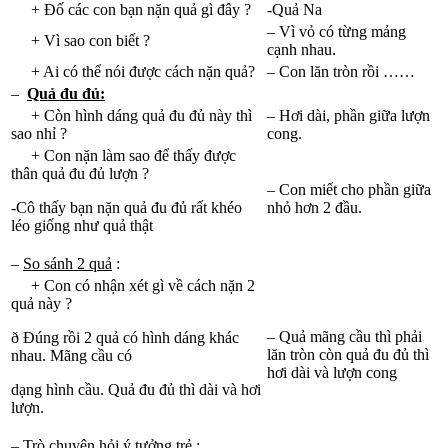
+ Đố các con bạn nặn quả gì đây ?
-Quả Na
– Vì vỏ có từng mảng
+ Vì sao con biết ?
cạnh nhau.
+ Ai có thể nói được cách nặn quả?
– Con lăn tròn rồi ……
–
Quả đu đủ:
+ Còn hình dáng quả đu đủ này thì
– Hơi dài, phần giữa lượn
sao nhỉ ?
cong.
+ Con nặn làm sao để thấy được
thân quả đu đủ lượn ?
– Con miết cho phần giữa
-Cô thấy bạn nặn quả đu đủ rất khéo
nhỏ hơn 2 đầu.
léo giống như quả thật
–
So sánh 2 quả
:
+ Con có nhận xét gì về cách nặn 2
quả này ?
– Quả mãng cầu thì phải
ð Đúng rồi 2 quả có hình dáng khác
lăn tròn còn quả đu đủ thì
nhau. Mãng cầu có
hơi dài và lượn cong
dạng hình cầu. Quả đu đủ thì dài và hơi
lượn.
–
Trò chuyện hỏi ý tưởng trẻ
: