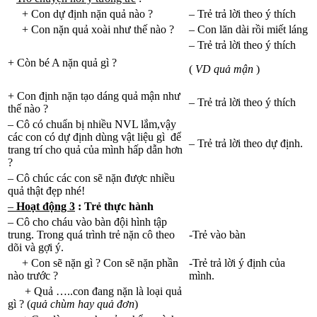
+ Con dự định nặn quả nào ?
– Trẻ trả lời theo ý thích
+ Con nặn quả xoài như thế nào ?
– Con lăn dài rồi miết láng
– Trẻ trả lời theo ý thích
+ Còn bé A nặn quả gì ?
(
VD quả mận
)
+ Con định nặn tạo dáng quả mận như
– Trẻ trả lời theo ý thích
thế nào ?
– Cô có chuẩn bị nhiều NVL lắm,vậy
các con có dự định dùng vật liệu gì để
– Trẻ trả lời theo dự định.
trang trí cho quả của mình hấp dẫn hơn
?
– Cô chúc các con sẽ nặn được nhiều
quả thật đẹp nhé!
–
Hoạt động 3
: Trẻ thực hành
– Cô cho cháu vào bàn đội hình tập
trung. Trong quá trình trẻ nặn cô theo
-Trẻ vào bàn
dõi và gợi ý.
+ Con sẽ nặn gì ? Con sẽ nặn phần
-Trẻ trả lời ý định của
nào trước ?
mình.
+ Quả …..con đang nặn là loại quả
gì ? (
quả chùm hay quả đơn
)