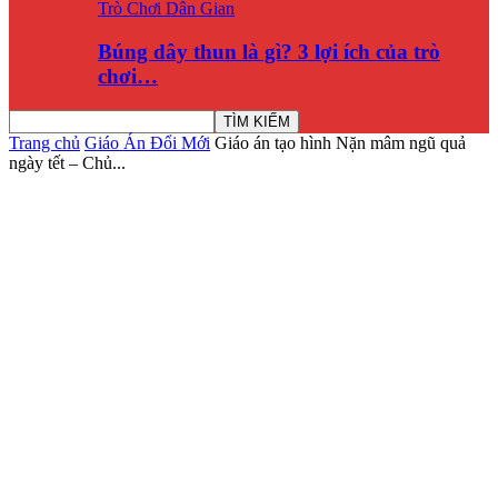
Trò Chơi Dân Gian
Búng dây thun là gì? 3 lợi ích của trò
chơi…
Trang chủ
Giáo Án Đổi Mới
Giáo án tạo hình Nặn mâm ngũ quả
ngày tết – Chủ...