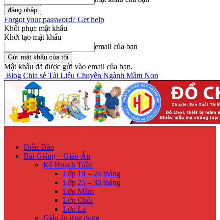
Forgot your password? Get help
Khôi phục mật khẩu
Khởi tạo mật khẩu
email của bạn
Mật khẩu đã được gửi vào email của bạn.
Blog Chia sẻ Tài Liệu Chuyên Ngành Mầm Non
Diễn Đàn
Bài Giảng – Giáo Án
Kế Hoạch Tuần
Lớp 19 – 24 tháng
Lớp 25 – 36 tháng
Lớp Mầm
Lớp Chồi
Lớp Lá
Giáo án ứng dụng