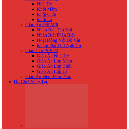
Nhà Trẻ
Khối Mầm
Khối Chồi
Khối Lá
Giáo Án Đổi Mới
Nhận Biế́t Tập Nói
Nhận Biết Phân Biệt
Hoạt Động Với Đồ Vật
Khám Phá Thử Nghiệm
Giáo án mới 2023
Giáo Án Nhà Trẻ
Giáo Án Lớp Mầm
Giáo Án Lớp Chồi
Giáo Án Lớp Lá
Giáo Án Stem Mầm Non
Đồ Chơi Sáng Tạo