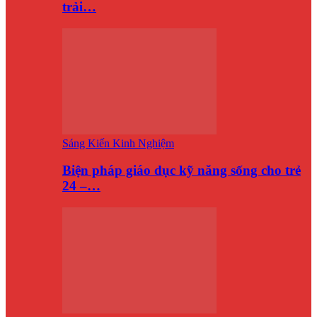
trải…
Sáng Kiến Kinh Nghiệm
Biện pháp giáo dục kỹ năng sống cho trẻ
24 –…