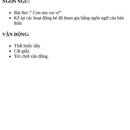
NGÔN NGỮ:
Bài thơ :”
Con ma vui vẻ
”
Kể lại các hoạt động bé đã tham gia bằng ngôn ngữ của bản
thân
VẬN ĐỘNG:
Thắt buộc dây
Cắt giấy.
Trò chơi vận động.