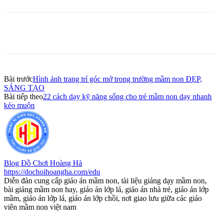
Bài trước
Hình ảnh trang trí góc mở trong trường mầm non ĐẸP,
SÁNG TẠO
Bài tiếp theo
22 cách dạy kỹ năng sống cho trẻ mầm non dạy nhanh
kẻo muộn
Blog Đồ Chơi Hoàng Hà
https://dochoihoangha.com/edu
Diễn đàn cung cấp giáo án mầm non, tài liệu giảng dạy mầm non,
bài giảng mầm non hay, giáo án lớp lá, giáo án nhà trẻ, giáo án lớp
mầm, giáo án lớp lá, giáo án lớp chồi, nơi giao lưu giữa các giáo
viên mầm non việt nam