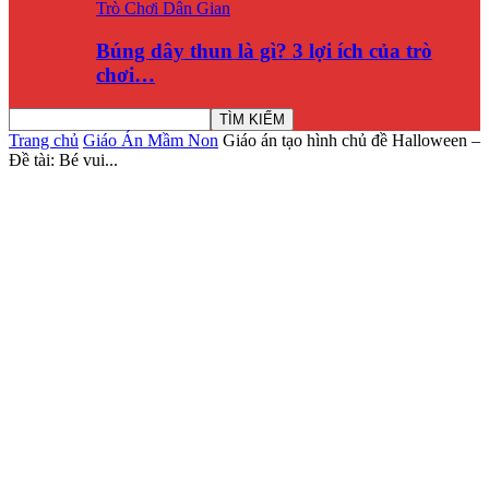
Trò Chơi Dân Gian
Búng dây thun là gì? 3 lợi ích của trò
chơi…
Trang chủ
Giáo Án Mầm Non
Giáo án tạo hình chủ đề Halloween –
Đề tài: Bé vui...