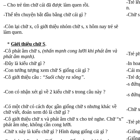
-Trẻ lê
– Cho trẻ tìm chữ cái đã được làm quen rồi.
n.
-Thế tên chuyện bắt đầu bằng chữ cái gì ?
-Chữ s
-Còn lại chữ x, cô giới thiệu nhóm chữ s, x hôm nay trẻ sẽ
làm quen.
*
Giới thiệu chữ S
.
-Cô phát âm chữ s,
(nhấn mạnh cong lưỡi khi phát âm và
-Trẻ p
phát âm mạnh).
-Đây là kiểu chữ gì ?
-In hoa
-Con tưởng tượng xem chữ S giống cái gì ?
-Cái m
-Cô giới thiệu câu :
“Suối chảy ra sông”.
-Trẻ đ
-s đứn
-Con có nhận xét gì về 2 kiểu chữ s trong câu này ?
-s đứn
-Có một chữ có cách đọc gần giống chữ s nhưng khác về
-Chữ x
chữ viết, đoán xem đó là chữ gì ?
-Cô giới thiệu chữ x và phát âm chữ x cho trẻ nghe. Chữ “x”
-Trẻ p
phát âm nhẹ, không cần cong lưỡi.
-Chữ x này là kiểu chữ gì ? Hình dạng giống cái gì ?
-Giống
-Giống