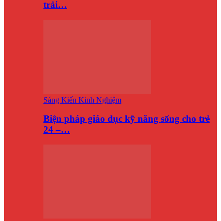
trải…
Sáng Kiến Kinh Nghiệm
Biện pháp giáo dục kỹ năng sống cho trẻ
24 –…