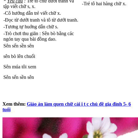
*
Yêu cầu
:
Trẻ tô chữ dưới tranh và
-Trẻ tô hai hàng chữ x.
tập viết chữ s, x.
-Cô hướng dẫn trẻ viết chữ x.
-Đọc từ dưới tranh và tô từ dưới tranh.
-Tương tự huớng dẫn chữ s.
-Trò chơi thu giãn : Sên bò bằng các
ngón tay qua bài đồng dao.
Sên sển sền sên
sên bò lên chuối
Sên múa tôi xem
Sên sển sền sên
Xem thêm:
Giáo án làm quen chữ cái i t c chủ đề gia đình 5- 6
tuổi