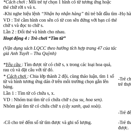
*Cách chơi :
Mỗi trẻ tự chọn 1 hình có từ tương ứng hoặc
thẻ chữ rời s và x.
-Khi nghe hiệu lệnh
“Nhận họ nhận hàng”
thì trẻ bắt đầu tìm
-Họ hà
VD : Trẻ cầm hình con sên có từ con sên đứng với bạn có thẻ
chữ s và đọc to chữ s.
Lần 2 : Đổi thẻ và hình cho nhau.
Hoạt động 4 : Trò chơi “Tìm từ”
(Vận dụng sách LQCC theo hướng tích hợp trang 47 của tác
giả Anh Tuyết – Thu Quỳnh)
*
Yêu cầu
: Tìm được từ có chữ s, x trong các loại hoa quả,
rau củ và đặt câu với từ đó.
*
Cách chơi
:
Chia lớp thành 2 đội, cùng thảo luận, tìm 1 số
-Trẻ c
từ và hình tương ứng dán ở trên môi trường chọn gắn lên
trẻ thự
bảng.
Lần 1 : Tìm từ có chứa s, x.
VD : Nhóm trai tìm từ có chứa chữ s
(su su, hoa sen)
.
Nhóm gái tìm từ có chứa chữ x
(cây xanh, quả xoài)
.
-Trẻ đ
-Cô cho trẻ đếm số từ tìm được và ghi số lượng.
-Trẻ th
được.