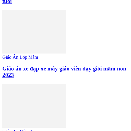
tuổi
Giáo Án Lớp Mầm
Giáo án xe đạp xe máy giáo viên dạy giỏi mầm non
2023