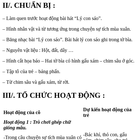
II/. CHUẨN BỊ :
– Làm quen trước hoạt động bài hát “Lý con sáo”.
– Hình nhân vật và từ tương ứng trong chuyện sự tích mùa xuân.
– Băng nhạc bài “Lý con sáo”. Bài hát lý con sáo ghi trong tờ bìa.
– Nguyên vật liệu : Hột, đất, dây …
– Hình cắt họa báo – Hai tờ bìa có hình gấu xám – chim sâu ở góc.
– Tập tô của trẻ – bảng phấn.
– Từ chim sâu và gấu xám, từ rời.
III/. TỔ CHỨC HOẠT ĐỘNG :
Dự kiến hoạt động của
Hoạt động của cô
trẻ
Hoạt động 1 : Trò chơi ghép chữ
giống mẫu.
-Bác khỉ, thỏ con, gấu
-Trong câu chuyện sự tích mùa xuân có