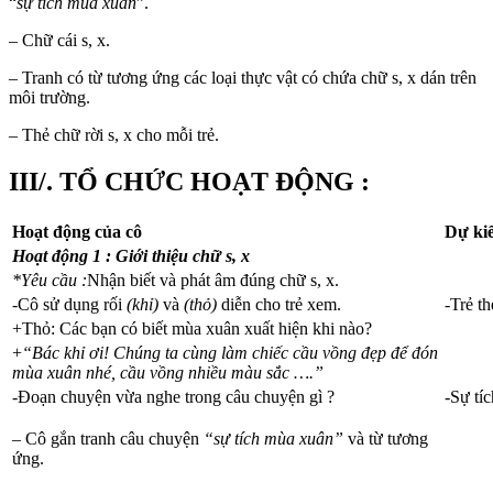
“
sự tích mùa xuân
”.
– Chữ cái s, x.
– Tranh có từ tương ứng các loại thực vật có chứa chữ s, x dán trên
môi trường.
– Thẻ chữ rời s, x cho mỗi trẻ.
III/. TỔ CHỨC HOẠT ĐỘNG :
Hoạt động của cô
Dự kiế
Hoạt động 1 : Giới thiệu chữ s, x
*Yêu cầu :
Nhận biết và phát âm đúng chữ s, x.
-Cô sử dụng rối
(khỉ)
và
(thỏ)
diễn cho trẻ xem.
-Trẻ th
+Thỏ: Các bạn có biết mùa xuân xuất hiện khi nào?
+
“Bác khỉ ơi! Chúng ta cùng làm chiếc cầu vồng đẹp để đón
mùa xuân nhé, cầu vồng nhiều màu sắc ….”
-Đoạn chuyện vừa nghe trong câu chuyện gì ?
-Sự tí
– Cô gắn tranh câu chuyện
“sự tích mùa xuân”
và từ tương
ứng.