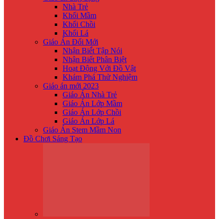
Nhà Trẻ
Khối Mầm
Khối Chồi
Khối Lá
Giáo Án Đổi Mới
Nhận Biế́t Tập Nói
Nhận Biết Phân Biệt
Hoạt Động Với Đồ Vật
Khám Phá Thử Nghiệm
Giáo án mới 2023
Giáo Án Nhà Trẻ
Giáo Án Lớp Mầm
Giáo Án Lớp Chồi
Giáo Án Lớp Lá
Giáo Án Stem Mầm Non
Đồ Chơi Sáng Tạo