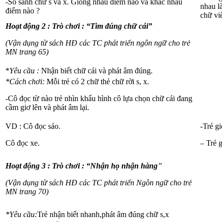
-So sánh chữ s và x. Giống nhau điểm nào và khác nhau
nhau l
điểm nào ?
chữ viế
Hoạt động 2 : Trò chơi : “Tìm đúng chữ cái”
(Vận dụng từ sách HĐ các TC phát triển ngôn ngữ cho trẻ
MN trang 65)
*
Yêu cầu :
Nhận biết chữ cái và phát âm đúng.
*Cách chơi:
Mỗi trẻ có 2 chữ thẻ chữ rời s, x.
-Cô đọc từ nào trẻ nhìn khẩu hình cô lựa chọn chữ cái đang
cầm giơ lên và phát âm lại.
VD : Cô đọc sáo.
-Trẻ gi
Cô đọc xe.
– Trẻ 
Hoạt động 3 : Trò chơi : “Nhận họ nhận hàng
”
(Vận dụng từ sách HĐ các TC phát triển Ngôn ngữ cho trẻ
MN trang 70)
*Yêu cầu:
Trẻ nhận biết nhanh,phát âm đúng chữ s,x