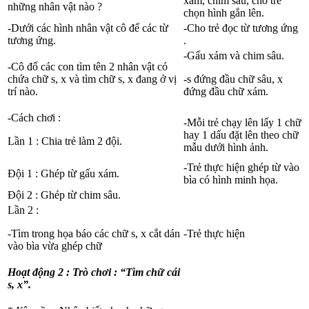
xám, chim sâu, cho trẻ
những nhân vật nào ?
chọn hình gắn lên.
-Dưới các hình nhân vật cô để các từ
-Cho trẻ đọc từ tương ứng
tương ứng.
.
-Gấu xám và chim sâu.
-Cô đố các con tìm tên 2 nhân vật có
chứa chữ s, x và tìm chữ s, x đang ở vị
-s đứng đầu chữ sâu, x
trí nào.
đứng đầu chữ xám.
-Cách chơi :
-Mỗi trẻ chạy lên lấy 1 chữ
hay 1 dấu đặt lên theo chữ
Lần 1 : Chia trẻ làm 2 đội.
mẫu dưới hình ảnh.
-Trẻ thực hiện ghép từ vào
Đội 1 : Ghép từ gấu xám.
bìa có hình minh họa.
Đội 2 : Ghép từ chim sâu.
Lần 2 :
-Tìm trong họa báo các chữ s, x cắt dán
-Trẻ thực hiện
vào bìa vừa ghép chữ
Hoạt động 2 : Trò chơi : “Tìm chữ cái
s, x”.