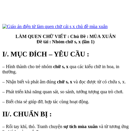
LÀM QUEN CHỮ VIẾT : Chủ Đề : MÙA XUÂN
Đề tài : Nhóm chữ s, x (lần 1)
I/. MỤC ĐÍCH – YÊU CẦU :
– Hình thành cho trẻ nhóm
chữ s, x
qua các kiểu chữ in hoa, in
thường.
– Nhận biết và phát âm đúng
chữ s, x
và đọc được từ có chứa s, x.
– Phát triển khả năng quan sát, so sánh, tưởng tượng qua trò chơi.
– Biết chia sẻ giúp đỡ, hợp tác cùng hoạt động.
II/. CHUẨN BỊ :
– Rối tay khỉ, thỏ. Tranh chuyện
sự tích mùa xuân
và từ tương ứng