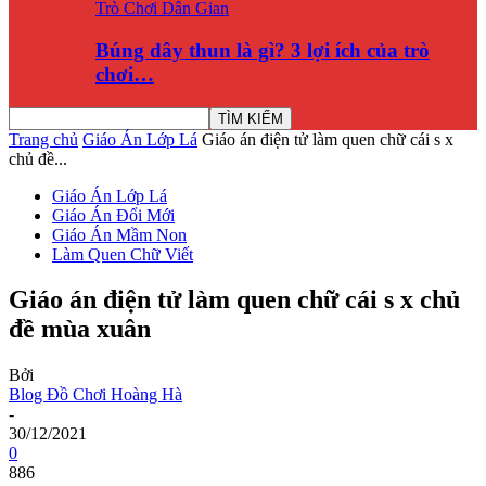
Trò Chơi Dân Gian
Búng dây thun là gì? 3 lợi ích của trò
chơi…
Trang chủ
Giáo Án Lớp Lá
Giáo án điện tử làm quen chữ cái s x
chủ đề...
Giáo Án Lớp Lá
Giáo Án Đổi Mới
Giáo Án Mầm Non
Làm Quen Chữ Viết
Giáo án điện tử làm quen chữ cái s x chủ
đề mùa xuân
Bởi
Blog Đồ Chơi Hoàng Hà
-
30/12/2021
0
886