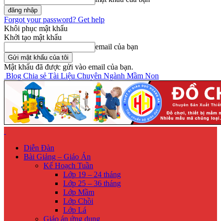
Forgot your password? Get help
Khôi phục mật khẩu
Khởi tạo mật khẩu
email của bạn
Mật khẩu đã được gửi vào email của bạn.
Blog Chia sẻ Tài Liệu Chuyên Ngành Mầm Non
Diễn Đàn
Bài Giảng – Giáo Án
Kế Hoạch Tuần
Lớp 19 – 24 tháng
Lớp 25 – 36 tháng
Lớp Mầm
Lớp Chồi
Lớp Lá
Giáo án ứng dụng