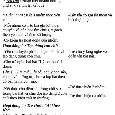
*
Yêu cầu
: Nhận biết nhanh những
chữ s, x và ghi lại kết quả.
*
Cách chơi
: Kết 3 nhóm theo yêu
-Lấy bìa có ghi lời thoại và
cầu.
biết thực hiện.
-Mỗi nhóm có 1 tờ bìa ghi lời thoại
chuyện và bàn bạc tìm chữ s, x gạch
theo yêu cầu và đếm số lượng.
-Cô kiểm tra hoạt động của nhóm.
Hoạt động 3 : Tạo dáng con chữ
-Yêu cầu luyện phát âm qua bàihát và
-Trẻ chú ý lắng nghe và
tạo dáng đúng con chữ.
đoán tên bài hát.
-Cho trẻ nghe bài hát “Lý con sáo” 1
đoạn.
Lần 1 : Giới thiệu lời bài hát lý con sáo,
cô chỉ vào từng từ, cho cả lớp hát theo
cô bài hát lý con sáo.
-Trẻ thực hiện 2 nhóm.
-Kết thúc cho đếm số lượng chữ s, x
trong bài hát và chia đội tạo dáng 2 con
-Trẻ thực hiện cá nhân.
chữ theo kiểu chữ in thường.
Hoạt động 4 : Trò chơi : “Ai khéo
léo”