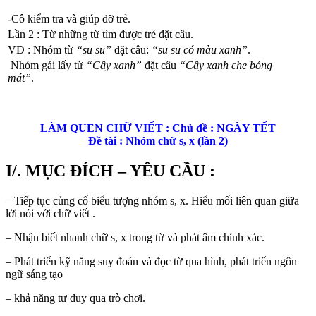
-Cô kiểm tra và giúp đỡ trẻ.
Lần 2 : Từ những từ tìm được trẻ đặt câu.
VD : Nhóm từ
“su su”
đặt câu:
“su su có màu xanh”
.
Nhóm gái lấy từ
“Cây xanh”
đặt câu
“Cây xanh che bóng
mát”
.
LÀM QUEN CHỮ VIẾT : Chủ đề : NGÀY TẾT
Đề tài : Nhóm chữ s, x (lần 2)
I/. MỤC ĐÍCH – YÊU CẦU :
– Tiếp tục củng cố biểu tượng nhóm s, x. Hiểu mối liên quan giữa
lời nói với chữ viết .
– Nhận biết nhanh chữ s, x trong từ và phát âm chính xác.
– Phát triển kỹ năng suy đoán và đọc từ qua hình, phát triển ngôn
ngữ sáng tạo
– khả năng tư duy qua trò chơi.