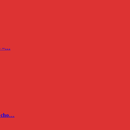
24 –…
c cho…