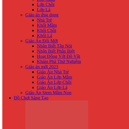
Lớp Chồi
Lớp Lá
Giáo án ứng dụng
Nhà Trẻ
Khối Mầm
Khối Chồi
Khối Lá
Giáo Án Đổi Mới
Nhận Biế́t Tập Nói
Nhận Biết Phân Biệt
Hoạt Động Với Đồ Vật
Khám Phá Thử Nghiệm
Giáo án mới 2023
Giáo Án Nhà Trẻ
Giáo Án Lớp Mầm
Giáo Án Lớp Chồi
Giáo Án Lớp Lá
Giáo Án Stem Mầm Non
Đồ Chơi Sáng Tạo