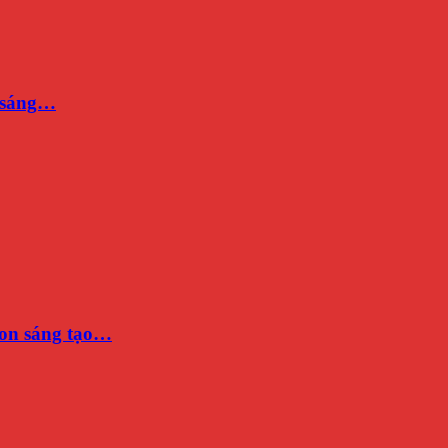
n sáng…
on sáng tạo…