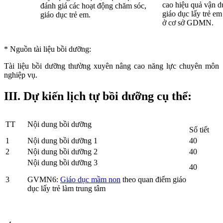
cao hiệu quả vận 
đánh giá các hoạt động chăm sóc,
giáo dục lấy trẻ em
giáo dục trẻ em.
ở cơ sở GDMN.
* Nguồn tài liệu bồi dưỡng:
Tài liệu bồi dưỡng thường xuyên nâng cao năng lực chuyên môn
nghiệp vụ.
III. Dự kiến lịch tự bồi dưỡng cụ thể:
TT
Nội dung bồi dưỡng
Số tiết
1
Nội dung bồi dưỡng 1
40
2
Nội dung bồi dưỡng 2
40
Nội dung bồi dưỡng 3
40
3
GVMN6:
Giáo dục mầm non
theo quan điểm giáo
dục lấy trẻ làm trung tâm