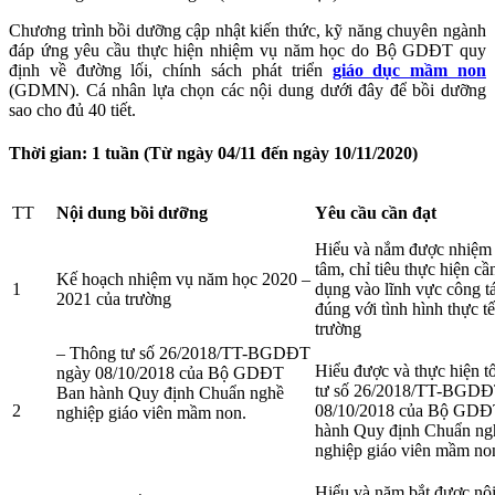
Chương trình bồi dưỡng cập nhật kiến thức, kỹ năng chuyên ngành
đáp ứng yêu cầu thực hiện nhiệm vụ năm học do Bộ GDĐT quy
định về đường lối, chính sách phát triển
giáo dục mầm non
(GDMN). Cá nhân lựa chọn các nội dung dưới đây để bồi dưỡng
sao cho đủ 40 tiết.
Thời gian: 1 tuần (Từ ngày 04/11 đến ngày 10/11/2020)
TT
Nội dung bồi dưỡng
Yêu cầu cần đạt
Hiểu và nắm được nhiệm 
tâm, chỉ tiêu thực hiện cầ
Kế hoạch nhiệm vụ năm học 2020 –
1
dụng vào lĩnh vực công tá
2021 của trường
đúng với tình hình thực t
trường
– Thông tư số 26/2018/TT-BGDĐT
Hiểu được và thực hiện t
ngày 08/10/2018 của Bộ GDĐT
tư số 26/2018/TT-BGDĐ
Ban hành Quy định Chuẩn nghề
2
08/10/2018 của Bộ GDĐ
nghiệp giáo viên mầm non.
hành Quy định Chuẩn ng
nghiệp giáo viên mầm no
Hiểu và năm bắt được nộ