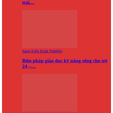
trải…
Sáng Kiến Kinh Nghiệm
Biện pháp giáo dục kỹ năng sống cho trẻ
24 –…