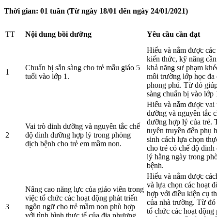
Thời gian: 01 tuần (Từ ngày 18/01 đến ngày 24/01/2021)
TT
Nội dung bồi dưỡng
Yêu cầu cần đạt
Hiểu và nắm được các 
kiến thức, kỹ năng cần 
Chuẩn bị sẵn sàng cho trẻ mẫu giáo 5
khả năng sư phạm khéo
1
tuổi vào lớp 1.
môi trường lớp học đa
phong phú. Từ đó giúp
sàng chuẩn bị vào lớp 
Hiểu và nắm được vai 
dưỡng và nguyên tắc c
dưỡng hợp lý của trẻ.
Vai trò dinh dưỡng và nguyên tắc chế
tuyên truyền đến phụ 
2
độ dinh dưỡng hợp lý trong phòng
sinh cách lựa chọn th
dịch bệnh cho trẻ em mầm non.
cho trẻ có chế độ din
lý hằng ngày trong ph
bệnh.
Hiểu và nắm được các
và lựa chọn các hoạt 
Nâng cao năng lực của giáo viên trong
hợp với điều kiện cụ th
việc tổ chức các hoạt động phát triển
của nhà trường. Từ đó 
3
ngôn ngữ cho trẻ mầm non phù hợp
tổ chức các hoạt động 
với tình hình thực tế của địa phương,