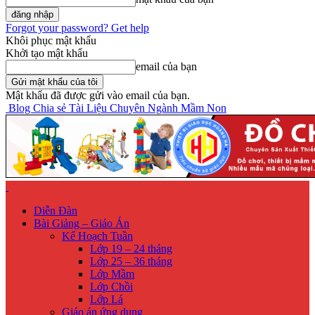
Forgot your password? Get help
Khôi phục mật khẩu
Khởi tạo mật khẩu
email của bạn
Mật khẩu đã được gửi vào email của bạn.
Blog Chia sẻ Tài Liệu Chuyên Ngành Mầm Non
Diễn Đàn
Bài Giảng – Giáo Án
Kế Hoạch Tuần
Lớp 19 – 24 tháng
Lớp 25 – 36 tháng
Lớp Mầm
Lớp Chồi
Lớp Lá
Giáo án ứng dụng