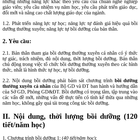
những những năng lực khác theo yêu cầu của chuẩn nghề nghiệp
giáo viên; yêu cầu nhiệm vụ năm học, yêu cầu phát triển giáo dục,
đổi mới và nâng cao chất lượng giáo dục của ngành.
1.2. Phát triển năng lực tự học; năng lực tự đánh giá hiệu quả bồi
dưỡng thường xuyên; năng lực tự bồi dưỡng của bản thân.
2. Yêu cầu:
2.1. Bản thân tham gia bồi dưỡng thường xuyên cá nhân có ý thức
tự giác, trách nhiệm, đủ nội dung, thời lượng bồi dưỡng. Bản thân
chủ động trong việc tổ chức bồi dưỡng thường xuyên theo các hình
thức, nhất là hình thức tự học, tự bồi dưỡng.
2.2. Nội dung bồi dưỡng phải bám sát chương trình
bồi dưỡng
thường xuyên cá nhân
của Bộ GD và ĐT ban hành và hướng dẫn
của Sở GD, Phòng GD&ĐT. Bồi dưỡng có trọng tâm, tập trung vào
các vấn đề mới, những vấn đề thực tiển có tính kế thừa qua những
năm học, không gây quá tải trong công tác bồi dưỡng.
II. Nội dung, thời lượng bồi dưỡng (120
tiết/năm học)
1. Chương trình bồi dưỡng 1: (
40 tiết/năm học
):