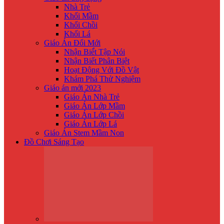
Nhà Trẻ
Khối Mầm
Khối Chồi
Khối Lá
Giáo Án Đổi Mới
Nhận Biế́t Tập Nói
Nhận Biết Phân Biệt
Hoạt Động Với Đồ Vật
Khám Phá Thử Nghiệm
Giáo án mới 2023
Giáo Án Nhà Trẻ
Giáo Án Lớp Mầm
Giáo Án Lớp Chồi
Giáo Án Lớp Lá
Giáo Án Stem Mầm Non
Đồ Chơi Sáng Tạo