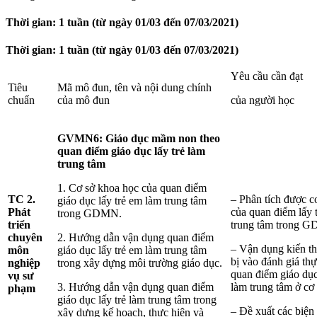
Thời gian: 1 tuần (từ ngày 01/03 đến 07/03/2021)
Thời gian: 1 tuần (từ ngày 01/03 đến 07/03/2021)
Yêu cầu cần đạt
Tiêu
Mã mô đun, tên và nội dung chính
chuẩn
của mô đun
của người học
GVMN6:
Giáo dục mầm non theo
quan điểm giáo dục lấy trẻ làm
trung tâm
1. Cơ sở khoa học của quan điểm
TC 2.
– Phân tích được c
giáo dục lấy trẻ em làm trung tâm
Phát
của quan điểm lấy 
trong GDMN.
triển
trung tâm trong 
chuyên
2. Hướng dẫn vận dụng quan điểm
– Vận dụng kiến th
môn
giáo dục lấy trẻ em làm trung tâm
bị vào đánh giá thự
nghiệp
trong xây dựng môi trường giáo dục.
quan điểm giáo dục
vụ sư
3. Hướng dẫn vận dụng quan điểm
làm trung tâm ở 
phạm
giáo dục lấy trẻ làm trung tâm trong
– Đề xuất các biện
xây dựng kế hoạch, thực hiện và