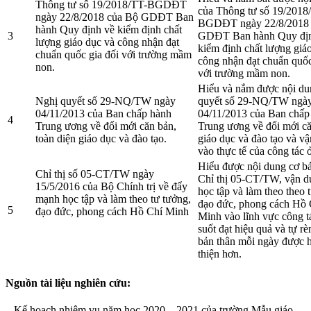
Thông tư số 19/2018/TT-BGDĐT
của Thông tư số 19/2018
ngày 22/8/2018 của Bộ GDĐT Ban
BGDĐT ngày 22/8/2018 
hành Quy định về kiểm định chất
3
GDĐT Ban hành Quy địn
lượng giáo dục và công nhận đạt
kiểm định chất lượng giá
chuẩn quốc gia đối với trường mầm
công nhận đạt chuẩn quốc
non.
với trường mầm non.
Hiểu và nắm được nội d
Nghị quyết số 29-NQ/TW ngày
quyết số 29-NQ/TW ngà
04/11/2013 của Ban chấp hành
04/11/2013 của Ban chấp
4
Trung ương về đổi mới căn bản,
Trung ương về đổi mới c
toàn diện giáo dục và đào tạo.
giáo dục và đào tạo và v
vào thực tế của công tác ở
Hiểu được nội dung cơ b
Chỉ thị số 05-CT/TW ngày
Chỉ thị 05-CT/TW, vận d
15/5/2016 của Bộ Chính trị về đẩy
học tập và làm theo theo 
mạnh học tập và làm theo tư tưởng,
đạo đức, phong cách Hồ 
5
đạo đức, phong cách Hồ Chí Minh
Minh vào lĩnh vực công t
suốt đạt hiệu quả và tự rè
bản thân mỗi ngày được 
thiện hơn.
Nguồn tài liệu nghiên cứu:
– Kế hoạch nhiệm vụ năm học 2020 – 2021 của trường Mẫu giáo.