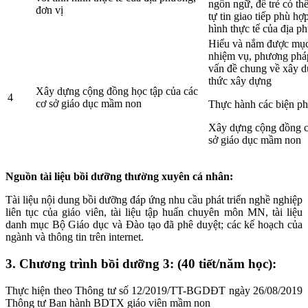
ngôn ngữ, để trẻ có t
đơn vị
tự tin giao tiếp phù hợp
hình thực tế của địa p
Hiểu và nắm được mục
nhiệm vụ, phương ph
vấn đề chung về xây 
thức xây dựng
Xây dựng cộng đồng học tập của các
4
cơ sở giáo dục mầm non
Thực hành các biện p
Xây dựng cộng đồng c
sở giáo dục mầm non
Nguồn tài liệu bồi dưỡng thường xuyên cá nhân:
Tài liệu nội dung bồi dưỡng đáp ứng nhu cầu phát triển nghề nghiệp
liên tục của giáo viên, tài liệu tập huấn chuyên môn MN, tài liệu
danh mục Bộ Giáo dục và Đào tạo đã phê duyệt; các kế hoạch của
ngành và thông tin trên internet.
3. Chương trình bồi dưỡng 3: (40 tiết/năm học):
Thực hiện theo Thông tư số 12/2019/TT-BGDĐT ngày 26/08/2019
Thông tư Ban hành BDTX giáo viên mầm non