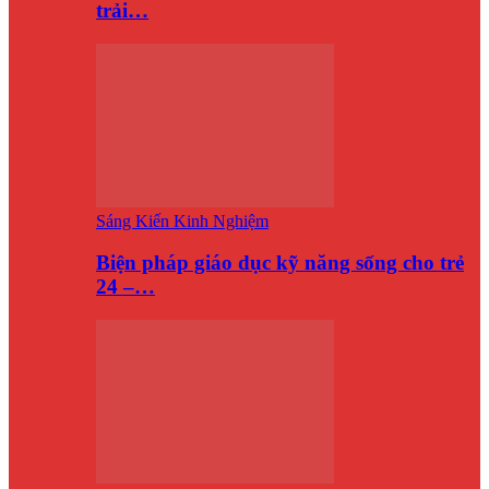
trải…
Sáng Kiến Kinh Nghiệm
Biện pháp giáo dục kỹ năng sống cho trẻ
24 –…