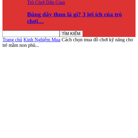
Trò Chơi Dân Gian
Búng dây thun là gì? 3 lợi ích của trò
chơi…
Trang chủ
Kinh Nghiệm Mua
Cách chọn mua đồ chơi kỹ năng cho
trẻ mầm non phù...