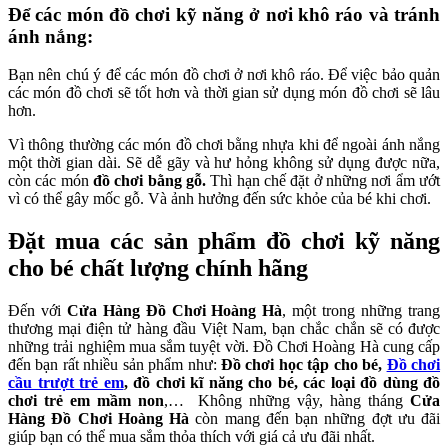
Để các món đồ chơi kỹ năng ở nơi khô ráo và tránh
ánh nắng:
Bạn nên chú ý để các món đồ chơi ở nơi khô ráo. Để việc bảo quản
các món đồ chơi sẽ tốt hơn và thời gian sử dụng món đồ chơi sẽ lâu
hơn.
Vì thông thường các món đồ chơi bằng nhựa khi để ngoài ánh nắng
một thời gian dài. Sẽ dễ gãy và hư hỏng không sử dụng được nữa,
còn các món
đồ chơi bằng gỗ.
Thì hạn chế đặt ở những nơi ẩm ướt
vì có thể gây mốc gỗ. Và ảnh hưởng đến sức khỏe của bé khi chơi.
Đặt mua các sản phẩm đồ chơi kỹ năng
cho bé chất lượng chính hãng
Đến với
Cửa Hàng Đồ Chơi Hoàng Hà
, một trong những trang
thương mại điện tử hàng đầu Việt Nam, bạn chắc chắn sẽ có được
những trải nghiệm mua sắm tuyệt vời. Đồ Chơi Hoàng Hà cung cấp
đến bạn rất nhiều sản phẩm như:
Đồ chơi học tập cho bé,
Đồ chơi
cầu trượt trẻ em
, đồ chơi kĩ năng cho bé, các loại đồ dùng đồ
chơi trẻ em mầm non
,… Không những vậy, hàng tháng
Cửa
Hàng Đồ Chơi Hoàng Hà
còn mang đến bạn những đợt ưu đãi
giúp bạn có thể mua sắm thỏa thích với giá cả ưu đãi nhất.