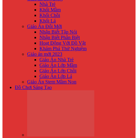
Nhà Trẻ
Khối Mầm
Khối Chồi
Khối Lá
Giáo Án Đổi Mới
Nhận Biế́t Tập Nói
Nhận Biết Phân Biệt
Hoạt Động Với Đồ Vật
Khám Phá Thử Nghiệm
Giáo án mới 2023
Giáo Án Nhà Trẻ
Giáo Án Lớp Mầm
Giáo Án Lớp Chồi
Giáo Án Lớp Lá
Giáo Án Stem Mầm Non
Đồ Chơi Sáng Tạo