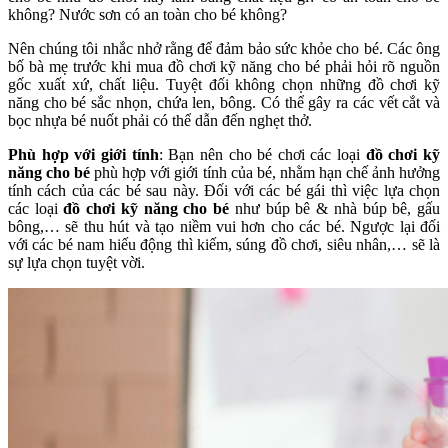
không? Nước sơn có an toàn cho bé không?
Nên chúng tôi nhắc nhở rằng để đảm bảo sức khỏe cho bé. Các ông
bố bà mẹ trước khi mua đồ chơi kỹ năng cho bé phải hỏi rõ nguồn
gốc xuất xứ, chất liệu. Tuyệt đối không chọn những đồ chơi kỹ
năng cho bé sắc nhọn, chứa len, bông. Có thể gây ra các vết cắt và
bọc nhựa bé nuốt phải có thể dẫn đến nghẹt thở.
Phù hợp với giới tính
: Bạn nên cho bé chơi các loại
đồ chơi kỹ
năng cho bé
phù hợp với giới tính của bé, nhằm hạn chế ảnh hưởng
tính cách của các bé sau này. Đối với các bé gái thì việc lựa chọn
các loại
đồ chơi kỹ năng cho bé
như búp bê & nhà búp bê, gấu
bông,… sẽ thu hút và tạo niềm vui hơn cho các bé. Ngược lại đối
với các bé nam hiếu động thì kiếm, súng đồ chơi, siêu nhân,… sẽ là
sự lựa chọn tuyệt vời.