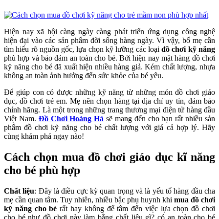
Hiện nay xã hội càng ngày càng phát triển ứng dụng công nghệ
hiện đại vào các sản phẩm đời sống hàng ngày. Vì vậy, bố mẹ cần
tìm hiểu rõ nguồn gốc, lựa chọn kỹ lưỡng các loại
đồ chơi kỹ năng
phù hợp và bảo đảm an toàn cho bé. Bởi hiện nay mặt hàng đồ chơi
kỹ năng cho bé đã xuất hiện nhiều hàng giả. Kém chất lượng, nhựa
không an toàn ảnh hưởng đến sức khỏe của bé yêu.
Để giúp con có được những kỹ năng từ những món đồ chơi giáo
dục, đồ chơi trẻ em. Mẹ nên chọn hàng tại địa chỉ uy tín, đảm bảo
chính hãng. Là một trong những trang thương mại điện tử hàng đầu
Việt Nam.
Đồ Chơi Hoàng Hà
sẽ mang đến cho bạn rất nhiều sản
phẩm đồ chơi kỹ năng cho bé chất lượng với giá cả hợp lý. Hãy
cùng khám phá ngay nào!
Cách chọn mua đồ chơi giáo dục kĩ năng
cho bé phù hợp
Chất liệu
: Đây là điều cực kỳ quan trọng và là yếu tố hàng đầu cha
mẹ cần quan tâm. Tuy nhiên, nhiều bậc phụ huynh khi
mua đồ chơi
kỹ năng cho bé
rất hay không để tâm đến việc lựa chọn đồ chơi
cho bé như đồ chơi này làm bằng chất liệu gì? có an toàn cho bé