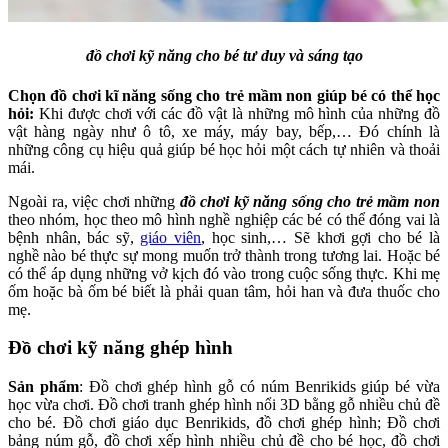
đồ chơi kỹ năng cho bé tư duy và sáng tạo
Chọn đồ chơi kĩ năng sống cho trẻ mầm non giúp bé có thể học
hỏi:
Khi được chơi với các đồ vật là những mô hình của những đồ
vật hàng ngày như ô tô, xe máy, máy bay, bếp,… Đó chính là
những công cụ hiệu quả giúp bé học hỏi một cách tự nhiên và thoải
mái.
Ngoài ra, việc chơi những
đồ chơi kỹ năng sống cho trẻ mầm non
theo nhóm, học theo mô hình nghề nghiệp các bé có thể đóng vai là
bệnh nhân, bác sỹ,
giáo viên
, học sinh,… Sẽ khơi gợi cho bé là
nghề nào bé thực sự mong muốn trở thành trong tương lai. Hoặc bé
có thể áp dụng những vở kịch đó vào trong cuộc sống thực. Khi mẹ
ốm hoặc bà ốm bé biết là phải quan tâm, hỏi han và đưa thuốc cho
mẹ.
Đồ chơi kỹ năng ghép hình
Sản phẩm
: Đồ chơi ghép hình gỗ có núm Benrikids giúp bé vừa
học vừa chơi. Đồ chơi tranh ghép hình nổi 3D bằng gỗ nhiều chủ đề
cho bé. Đồ chơi giáo dục Benrikids, đồ chơi ghép hình; Đồ chơi
bảng núm gỗ, đồ chơi xếp hình nhiều chủ đề cho bé học, đồ chơi