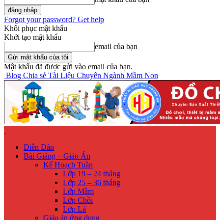
Forgot your password? Get help
Khôi phục mật khẩu
Khởi tạo mật khẩu
email của bạn
Mật khẩu đã được gửi vào email của bạn.
Blog Chia sẻ Tài Liệu Chuyên Ngành Mầm Non
Diễn Đàn
Bài Giảng – Giáo Án
Kế Hoạch Tuần
Lớp 19 – 24 tháng
Lớp 25 – 36 tháng
Lớp Mầm
Lớp Chồi
Lớp Lá
Giáo án ứng dụng