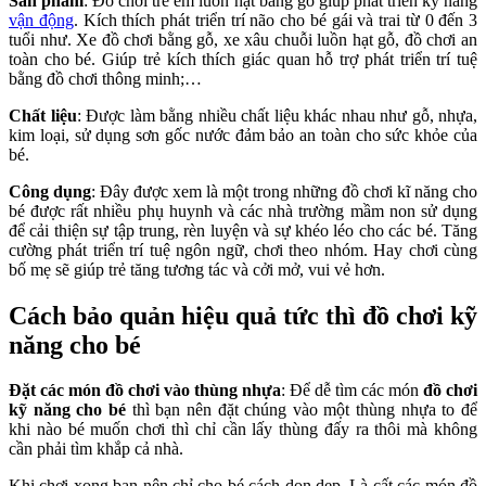
Sản phẩm
: Đồ chơi trẻ em luồn hạt bằng gỗ giúp phát triển kỹ năng
vận động
. Kích thích phát triển trí não cho bé gái và trai từ 0 đến 3
tuổi như. Xe đồ chơi bằng gỗ, xe xâu chuỗi luồn hạt gỗ, đồ chơi an
toàn cho bé. Giúp trẻ kích thích giác quan hỗ trợ phát triển trí tuệ
bằng đồ chơi thông minh;…
Chất liệu
: Được làm bằng nhiều chất liệu khác nhau như gỗ, nhựa,
kim loại, sử dụng sơn gốc nước đảm bảo an toàn cho sức khỏe của
bé.
Công dụng
: Đây được xem là một trong những đồ chơi kĩ năng cho
bé được rất nhiều phụ huynh và các nhà trường mầm non sử dụng
để cải thiện sự tập trung, rèn luyện và sự khéo léo cho các bé. Tăng
cường phát triển trí tuệ ngôn ngữ, chơi theo nhóm. Hay chơi cùng
bố mẹ sẽ giúp trẻ tăng tương tác và cởi mở, vui vẻ hơn.
Cách bảo quản hiệu quả tức thì đồ chơi kỹ
năng cho bé
Đặt các món đồ chơi vào thùng nhựa
: Để dễ tìm các món
đồ chơi
kỹ năng cho bé
thì bạn nên đặt chúng vào một thùng nhựa to để
khi nào bé muốn chơi thì chỉ cần lấy thùng đấy ra thôi mà không
cần phải tìm khắp cả nhà.
Khi chơi xong bạn nên chỉ cho bé cách dọn dẹp. Là cất các món đồ