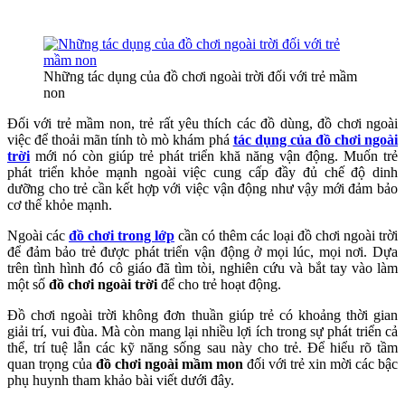
Những tác dụng của đồ chơi ngoài trời đối với trẻ mầm
non
Đối với trẻ mầm non, trẻ rất yêu thích các đồ dùng, đồ chơi ngoài
việc để thoải mãn tính tò mò khám phá
tác dụng của đồ chơi ngoài
trời
mới nó còn giúp trẻ phát triển khă năng vận động. Muốn trẻ
phát triển khỏe mạnh ngoài việc cung cấp đầy đủ chế độ dinh
dưỡng cho trẻ cần kết hợp với việc vận động như vậy mới đảm bảo
cơ thể khỏe mạnh.
Ngoài các
đồ chơi trong lớp
cần có thêm các loại đồ chơi ngoài trời
để đảm bảo trẻ được phát triển vận động ở mọi lúc, mọi nơi. Dựa
trên tình hình đó cô giáo đã tìm tòi, nghiên cứu và bắt tay vào làm
một số
đồ chơi ngoài trời
để cho trẻ hoạt động.
Đồ chơi ngoài trời không đơn thuần giúp trẻ có khoảng thời gian
giải trí, vui đùa. Mà còn mang lại nhiều lợi ích trong sự phát triển cả
thể, trí tuệ lẫn các kỹ năng sống sau này cho trẻ. Để hiểu rõ tầm
quan trọng của
đồ chơi ngoài mầm mon
đối với trẻ xin mời các bậc
phụ huynh tham khảo bài viết dưới đây.