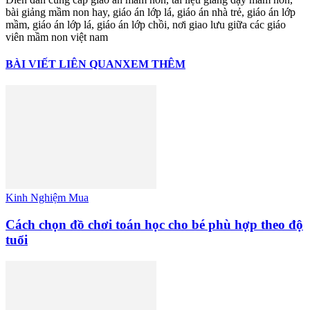
bài giảng mầm non hay, giáo án lớp lá, giáo án nhà trẻ, giáo án lớp
mầm, giáo án lớp lá, giáo án lớp chồi, nơi giao lưu giữa các giáo
viên mầm non việt nam
BÀI VIẾT LIÊN QUAN
XEM THÊM
Kinh Nghiệm Mua
Cách chọn đồ chơi toán học cho bé phù hợp theo độ
tuổi