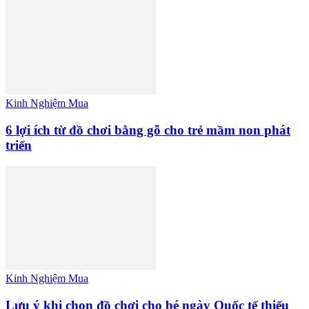
Kinh Nghiệm Mua
6 lợi ích từ đồ chơi bằng gỗ cho trẻ mầm non phát
triển
Kinh Nghiệm Mua
Lưu ý khi chọn đồ chơi cho bé ngày Quốc tế thiếu