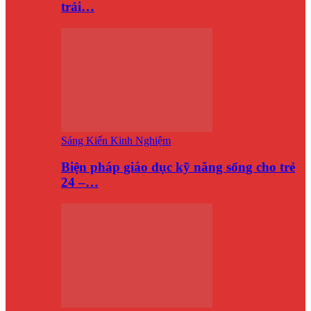
trải…
Sáng Kiến Kinh Nghiệm
Biện pháp giáo dục kỹ năng sống cho trẻ
24 –…