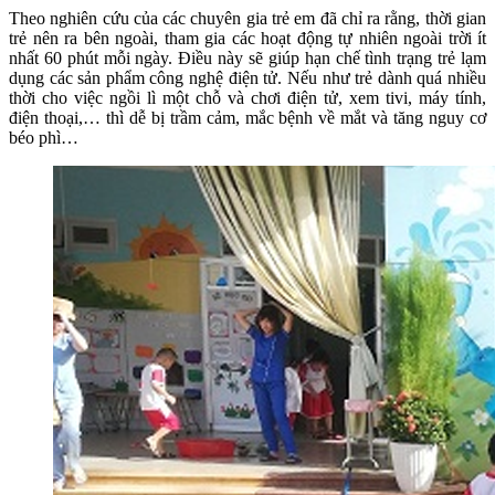
Theo nghiên cứu của các chuyên gia trẻ em đã chỉ ra rằng, thời gian
trẻ nên ra bên ngoài, tham gia các hoạt động tự nhiên ngoài trời ít
nhất 60 phút mỗi ngày. Điều này sẽ giúp hạn chế tình trạng trẻ lạm
dụng các sản phẩm công nghệ điện tử. Nếu như trẻ dành quá nhiều
thời cho việc ngồi lì một chỗ và chơi điện tử, xem tivi, máy tính,
điện thoại,… thì dễ bị trầm cảm, mắc bệnh về mắt và tăng nguy cơ
béo phì…