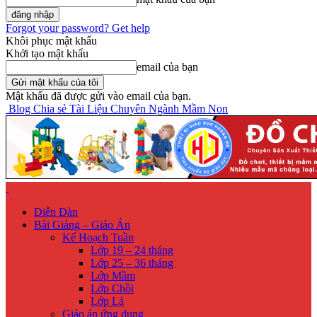
Forgot your password? Get help
Khôi phục mật khẩu
Khởi tạo mật khẩu
email của bạn
Mật khẩu đã được gửi vào email của bạn.
Blog Chia sẻ Tài Liệu Chuyên Ngành Mầm Non
Diễn Đàn
Bài Giảng – Giáo Án
Kế Hoạch Tuần
Lớp 19 – 24 tháng
Lớp 25 – 36 tháng
Lớp Mầm
Lớp Chồi
Lớp Lá
Giáo án ứng dụng