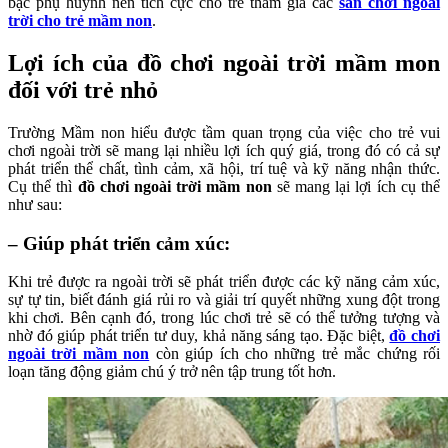
bậc phụ huynh nên tích cực cho trẻ tham gia các
sân chơi ngoài
trời cho trẻ mầm non
.
Lợi ích của đồ chơi ngoài trời mầm mon
đối với trẻ nhỏ
Trường Mầm non hiểu được tầm quan trọng của việc cho trẻ vui
chơi ngoài trời sẽ mang lại nhiều lợi ích quý giá, trong đó có cả sự
phát triển thể chất, tình cảm, xã hội, trí tuệ và kỹ năng nhận thức.
Cụ thể thì
đồ chơi ngoài trời mầm non
sẽ mang lại lợi ích cụ thể
như sau:
– Giúp phát triển cảm xúc:
Khi trẻ được ra ngoài trời sẽ phát triển được các kỹ năng cảm xúc,
sự tự tin, biết đánh giá rủi ro và giải trí quyết những xung đột trong
khi chơi. Bên cạnh đó, trong lúc chơi trẻ sẽ có thể tưởng tượng và
nhờ đó giúp phát triển tư duy, khả năng sáng tạo. Đặc biệt,
đồ chơi
ngoài trời mầm non
còn giúp ích cho những trẻ mắc chứng rối
loạn tăng động giảm chú ý trở nên tập trung tốt hơn.