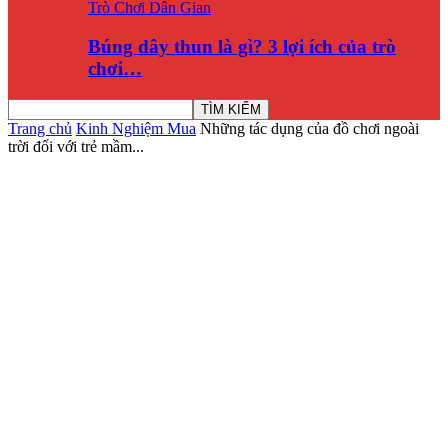
Trò Chơi Dân Gian
Búng dây thun là gì? 3 lợi ích của trò
chơi…
Trang chủ
Kinh Nghiệm Mua
Những tác dụng của đồ chơi ngoài
trời đối với trẻ mầm...