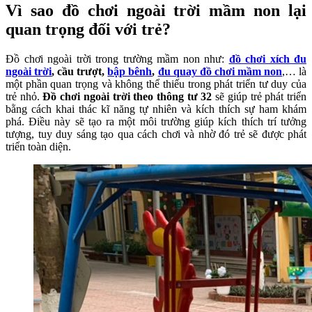
Vì sao đồ chơi ngoài trời mầm non lại
quan trọng đối với trẻ?
Đồ chơi ngoài trời trong trường mầm non như:
đồ chơi xích đu
ngoài trời
, cầu trượt,
bập bênh
,
đu quay đồ chơi mầm non
,… là
một phần quan trọng và không thể thiếu trong phát triển tư duy của
trẻ nhỏ.
Đồ chơi ngoài trời theo thông tư 32
sẽ giúp trẻ phát triển
bằng cách khai thác kĩ năng tự nhiên và kích thích sự ham khám
phá. Điều này sẽ tạo ra một môi trường giúp kích thích trí tưởng
tượng, tuy duy sáng tạo qua cách chơi và nhờ đó trẻ sẽ được phát
triển toàn diện.