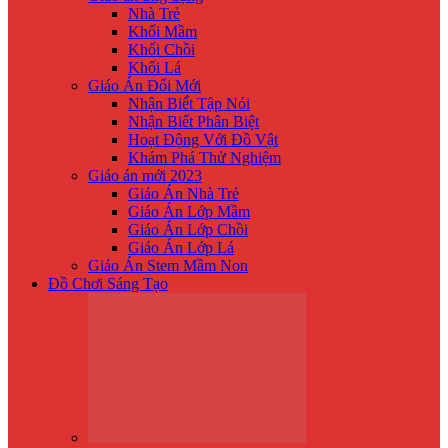
Nhà Trẻ
Khối Mầm
Khối Chồi
Khối Lá
Giáo Án Đổi Mới
Nhận Biế́t Tập Nói
Nhận Biết Phân Biệt
Hoạt Động Với Đồ Vật
Khám Phá Thử Nghiệm
Giáo án mới 2023
Giáo Án Nhà Trẻ
Giáo Án Lớp Mầm
Giáo Án Lớp Chồi
Giáo Án Lớp Lá
Giáo Án Stem Mầm Non
Đồ Chơi Sáng Tạo