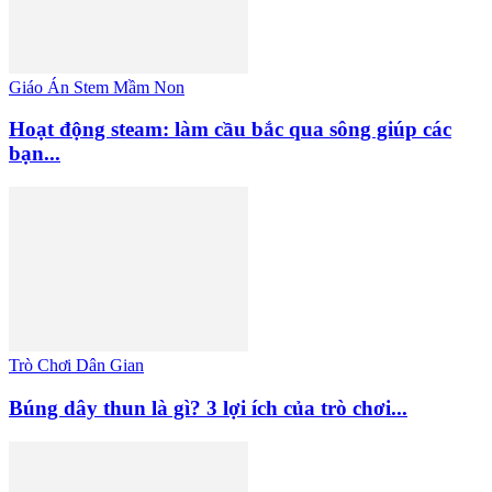
Giáo Án Stem Mầm Non
Hoạt động steam: làm cầu bắc qua sông giúp các
bạn...
Trò Chơi Dân Gian
Búng dây thun là gì? 3 lợi ích của trò chơi...