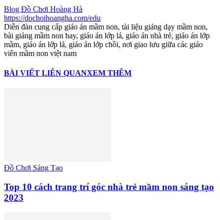
Blog Đồ Chơi Hoàng Hà
https://dochoihoangha.com/edu
Diễn đàn cung cấp giáo án mầm non, tài liệu giảng dạy mầm non,
bài giảng mầm non hay, giáo án lớp lá, giáo án nhà trẻ, giáo án lớp
mầm, giáo án lớp lá, giáo án lớp chồi, nơi giao lưu giữa các giáo
viên mầm non việt nam
BÀI VIẾT LIÊN QUAN
XEM THÊM
Đồ Chơi Sáng Tạo
Top 10 cách trang trí góc nhà trẻ mầm non sáng tạo
2023