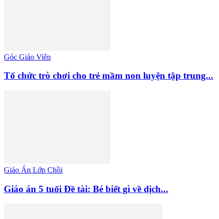
Góc Giáo Viên
Tổ chức trò chơi cho trẻ mầm non luyện tập trung...
Giáo Án Lớp Chồi
Giáo án 5 tuổi Đề tài: Bé biết gì về dịch...