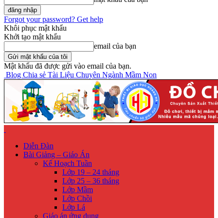
Forgot your password? Get help
Khôi phục mật khẩu
Khởi tạo mật khẩu
email của bạn
Mật khẩu đã được gửi vào email của bạn.
Blog Chia sẻ Tài Liệu Chuyên Ngành Mầm Non
Diễn Đàn
Bài Giảng – Giáo Án
Kế Hoạch Tuần
Lớp 19 – 24 tháng
Lớp 25 – 36 tháng
Lớp Mầm
Lớp Chồi
Lớp Lá
Giáo án ứng dụng