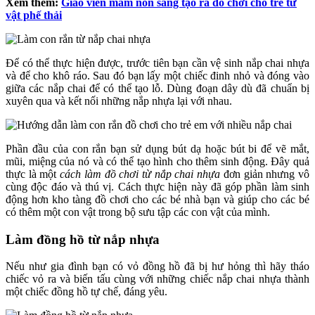
Xem thêm:
Giáo viên mầm non sáng tạo ra đồ chơi cho trẻ từ
vật phế thải
Để có thể thực hiện được, trước tiên bạn cần vệ sinh nắp chai nhựa
và để cho khô ráo. Sau đó bạn lấy một chiếc đinh nhỏ và đóng vào
giữa các nắp chai để có thể tạo lỗ. Dùng đoạn dây dù đã chuẩn bị
xuyên qua và kết nối những nắp nhựa lại với nhau.
Phần đầu của con rắn bạn sử dụng bút dạ hoặc bút bi để vẽ mắt,
mũi, miệng của nó và có thể tạo hình cho thêm sinh động. Đây quả
thực là một
cách làm đồ chơi từ nắp chai nhựa
đơn giản nhưng vô
cùng độc đáo và thú vị. Cách thực hiện này đã góp phần làm sinh
động hơn kho tàng đồ chơi cho các bé nhà bạn và giúp cho các bé
có thêm một con vật trong bộ sưu tập các con vật của mình.
Làm đồng hồ từ nắp nhựa
Nếu như gia đình bạn có vỏ đồng hồ đã bị hư hỏng thì hãy tháo
chiếc vỏ ra và biến tấu cùng với những chiếc nắp chai nhựa thành
một chiếc đồng hồ tự chế, đáng yêu.