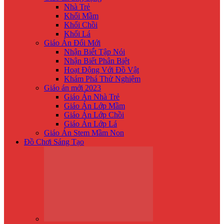
Nhà Trẻ
Khối Mầm
Khối Chồi
Khối Lá
Giáo Án Đổi Mới
Nhận Biế́t Tập Nói
Nhận Biết Phân Biệt
Hoạt Động Với Đồ Vật
Khám Phá Thử Nghiệm
Giáo án mới 2023
Giáo Án Nhà Trẻ
Giáo Án Lớp Mầm
Giáo Án Lớp Chồi
Giáo Án Lớp Lá
Giáo Án Stem Mầm Non
Đồ Chơi Sáng Tạo