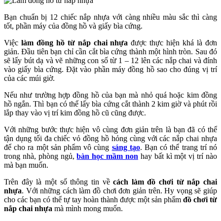
Bạn chuẩn bị 12 chiếc nắp nhựa với càng nhiều màu sắc thì càng
tốt, phần máy của đồng hồ và giấy bìa cứng.
Việc
làm đồng hồ từ nắp chai nhựa
được thực hiện khá là đơn
giản. Đầu tiên bạn chỉ cần cắt bìa cứng thành một hình tròn. Sau đó
sẽ lấy bút dạ và vẽ những con số từ 1 – 12 lên các nắp chai và đính
vào giấy bìa cứng. Đặt vào phần máy đồng hồ sao cho đúng vị trí
của các múi giờ.
Nếu như trường hợp đồng hồ của bạn mà nhỏ quá hoặc kim đồng
hồ ngắn. Thì bạn có thể lấy bìa cứng cắt thành 2 kim giờ và phút rồi
lắp thay vào vị trí kim đồng hồ cũ cũng được.
Với những bước thực hiện vô cùng đơn giản trên là bạn đã có thể
tận dụng tối đa chiếc vỏ đồng hồ hỏng cùng với các nắp chai nhựa
để cho ra một sản phẩm vô cùng
sáng tạo
. Bạn có thể trang trí nó
trong nhà, phòng ngủ,
bàn học mầm non
hay bất kì một vị trí nào
mà bạn muốn.
Trên đây là một số thông tin về
cách làm đồ chơi từ nắp chai
nhựa
. Với những cách làm đồ chơi đơn giản trên. Hy vọng sẽ giúp
cho các bạn có thể tự tay hoàn thành được một sản phẩm
đồ chơi từ
nắp chai nhựa
mà mình mong muốn.