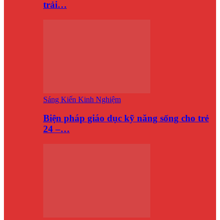
trải…
Sáng Kiến Kinh Nghiệm
Biện pháp giáo dục kỹ năng sống cho trẻ
24 –…