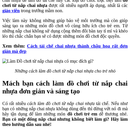
chai nhựa để làm đồ tái chế hay các loại đồ chơi. Đặc biệt làm
đồ
chơi từ nắp chai nhựa
được rất nhiều người áp dụng, nhất là các
giáo viên
trong trướng mầm non.
Việc làm này không những giúp bảo vệ môi trường mà còn giúp
sáng tạo ra những món đồ chơi vô cùng hữu ích cho trẻ em. Từ
những nắp chai không sử dụng cộng thêm đôi bàn tay tỉ mỉ và khéo
léo thì chắc chắn bạn sẽ có được những món đồ chơi độc quyền.
Xem thêm:
Cách tái chế chai nhựa thành chậu hoa rất đơn
giản mà đẹp
Những cách làm đồ chơi từ nắp chai nhựa cho trẻ nhỏ
Mách bạn cách làm đồ chơi từ nắp chai
nhựa đơn giản và sáng tạo
Có rất nhiều
cách làm đồ chơi từ nắp chai nhựa
tái chế. Nếu như
bạn có những nắp chai nhựa không dùng đến thì đừng vứt nó đi mà
hãy tận dụng để làm những món
đồ chơi trẻ em
dễ thương nhé.
Bạn có một đống nắp chai nhưng không biết làm gì? Hãy làm
theo hướng dẫn sau nhé!