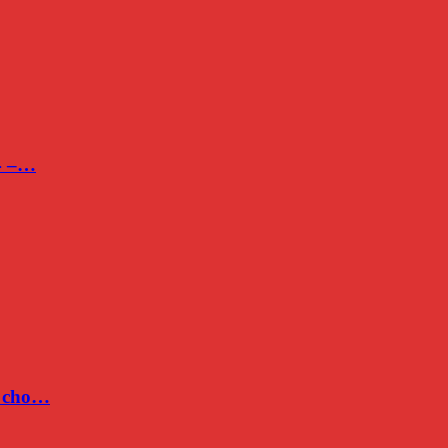
24 –…
c cho…