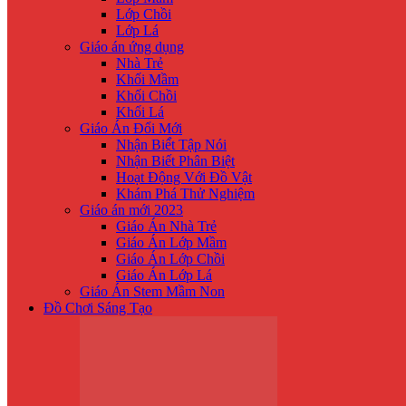
Lớp Chồi
Lớp Lá
Giáo án ứng dụng
Nhà Trẻ
Khối Mầm
Khối Chồi
Khối Lá
Giáo Án Đổi Mới
Nhận Biế́t Tập Nói
Nhận Biết Phân Biệt
Hoạt Động Với Đồ Vật
Khám Phá Thử Nghiệm
Giáo án mới 2023
Giáo Án Nhà Trẻ
Giáo Án Lớp Mầm
Giáo Án Lớp Chồi
Giáo Án Lớp Lá
Giáo Án Stem Mầm Non
Đồ Chơi Sáng Tạo