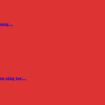
n sáng…
on sáng tạo…