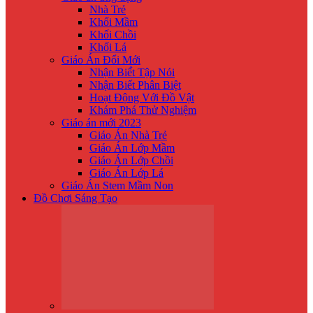
Nhà Trẻ
Khối Mầm
Khối Chồi
Khối Lá
Giáo Án Đổi Mới
Nhận Biế́t Tập Nói
Nhận Biết Phân Biệt
Hoạt Động Với Đồ Vật
Khám Phá Thử Nghiệm
Giáo án mới 2023
Giáo Án Nhà Trẻ
Giáo Án Lớp Mầm
Giáo Án Lớp Chồi
Giáo Án Lớp Lá
Giáo Án Stem Mầm Non
Đồ Chơi Sáng Tạo