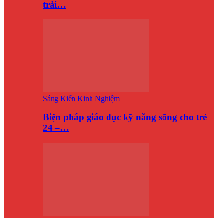
trải…
Sáng Kiến Kinh Nghiệm
Biện pháp giáo dục kỹ năng sống cho trẻ
24 –…