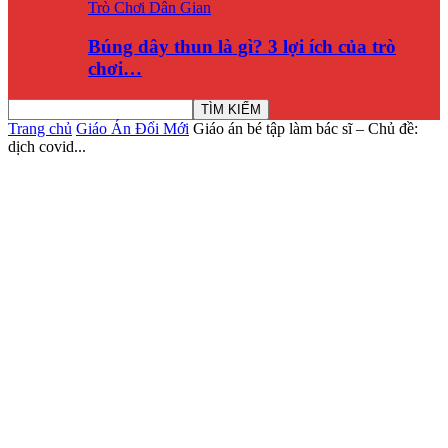
Trò Chơi Dân Gian
Búng dây thun là gì? 3 lợi ích của trò
chơi…
Trang chủ
Giáo Án Đổi Mới
Giáo án bé tập làm bác sĩ – Chủ đề:
dịch covid...