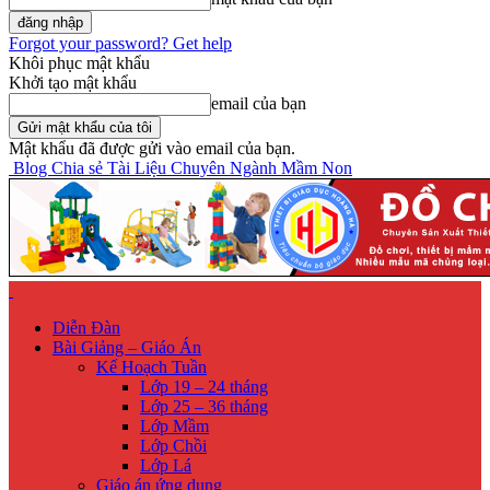
Forgot your password? Get help
Khôi phục mật khẩu
Khởi tạo mật khẩu
email của bạn
Mật khẩu đã được gửi vào email của bạn.
Blog Chia sẻ Tài Liệu Chuyên Ngành Mầm Non
Diễn Đàn
Bài Giảng – Giáo Án
Kế Hoạch Tuần
Lớp 19 – 24 tháng
Lớp 25 – 36 tháng
Lớp Mầm
Lớp Chồi
Lớp Lá
Giáo án ứng dụng