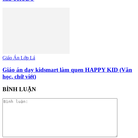
Giáo Án Lớp Lá
Giáo án dạy kidsmart làm quen HAPPY KID (Văn
học, chữ viết)
BÌNH LUẬN