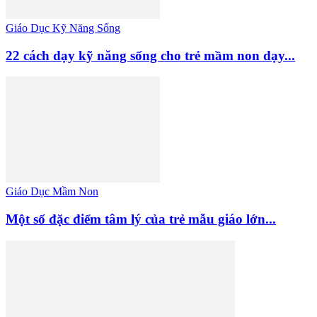
Giáo Dục Kỹ Năng Sống
22 cách dạy kỹ năng sống cho trẻ mầm non dạy...
Giáo Dục Mầm Non
Một số đặc điểm tâm lý của trẻ mẫu giáo lớn...