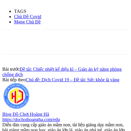
TAGS
Chủ Đề Covid
Mạng Chủ Đề
Bài trước
Đề tài: Chiếc nhiệt kế diệu kì – Giáo án kỹ năng phòng
chống dịch
Bài tiếp theo
Chủ đề: Dịch Covid 19 – Đề tài: Sức khỏe là vàng
Blog Đồ Chơi Hoàng Hà
https://dochoihoangha.com/edu
Diễn đàn cung cấp giáo án mầm non, tài liệu giảng dạy mầm non,
bài giảng mầm non hay, giáo án lớp lá, giáo án nhà trẻ, giáo án lớp