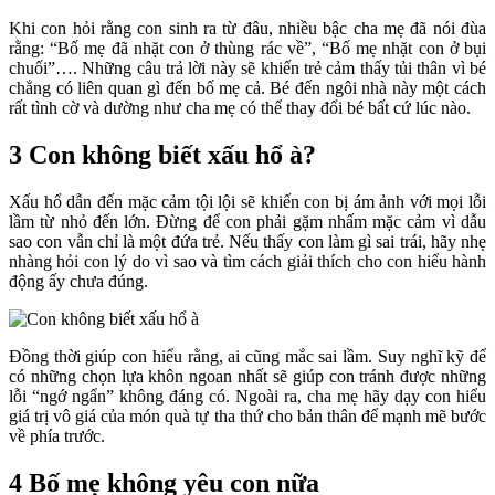
Khi con hỏi rằng con sinh ra từ đâu, nhiều bậc cha mẹ đã nói đùa
rằng: “Bố mẹ đã nhặt con ở thùng rác về”, “Bố mẹ nhặt con ở bụi
chuối”…. Những câu trả lời này sẽ khiến trẻ cảm thấy tủi thân vì bé
chẳng có liên quan gì đến bố mẹ cả. Bé đến ngôi nhà này một cách
rất tình cờ và dường như cha mẹ có thể thay đổi bé bất cứ lúc nào.
3 Con không biết xấu hổ à?
Xấu hổ dẫn đến mặc cảm tội lội sẽ khiến con bị ám ảnh với mọi lỗi
lầm từ nhỏ đến lớn. Đừng để con phải gặm nhấm mặc cảm vì dẫu
sao con vẫn chỉ là một đứa trẻ. Nếu thấy con làm gì sai trái, hãy nhẹ
nhàng hỏi con lý do vì sao và tìm cách giải thích cho con hiểu hành
động ấy chưa đúng.
Đồng thời giúp con hiểu rằng, ai cũng mắc sai lầm. Suy nghĩ kỹ để
có những chọn lựa khôn ngoan nhất sẽ giúp con tránh được những
lỗi “ngớ ngẩn” không đáng có. Ngoài ra, cha mẹ hãy dạy con hiểu
giá trị vô giá của món quà tự tha thứ cho bản thân để mạnh mẽ bước
về phía trước.
4 Bố mẹ không yêu con nữa