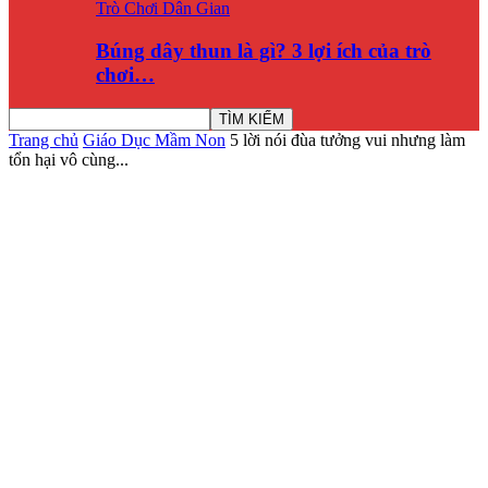
Trò Chơi Dân Gian
Búng dây thun là gì? 3 lợi ích của trò
chơi…
Trang chủ
Giáo Dục Mầm Non
5 lời nói đùa tưởng vui nhưng làm
tổn hại vô cùng...