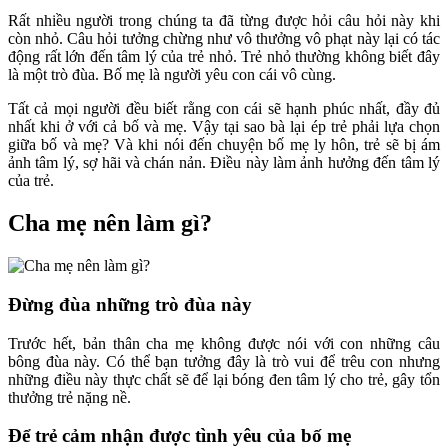
Rất nhiều người trong chúng ta đã từng được hỏi câu hỏi này khi
còn nhỏ. Câu hỏi tưởng chừng như vô thưởng vô phạt này lại có tác
động rất lớn đến tâm lý của trẻ nhỏ. Trẻ nhỏ thường không biết đây
là một trò đùa. Bố mẹ là người yêu con cái vô cùng.
Tất cả mọi người đều biết rằng con cái sẽ hạnh phúc nhất, đầy đủ
nhất khi ở với cả bố và mẹ. Vậy tại sao bà lại ép trẻ phải lựa chọn
giữa bố và mẹ? Và khi nói đến chuyện bố mẹ ly hôn, trẻ sẽ bị ám
ảnh tâm lý, sợ hãi và chán nản. Điều này làm ảnh hưởng đến tâm lý
của trẻ.
Cha mẹ nên làm gì?
Đừng đùa những trò đùa này
Trước hết, bản thân cha mẹ không được nói với con những câu
bông đùa này. Có thể bạn tưởng đây là trò vui để trêu con nhưng
những điều này thực chất sẽ để lại bóng đen tâm lý cho trẻ, gây tổn
thưởng trẻ nặng nề.
Để trẻ cảm nhận được tình yêu của bố mẹ