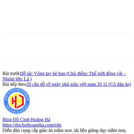
Bài trước
Đề tài: Vòng tay bè bạn (Chủ điểm: Thế giới động vật –
Nhóm lớp: Lá )
Bài tiếp theo
20 câu đố về ngày nhà giáo việt nam 20 11 (Có đáp án)
Blog Đồ Chơi Hoàng Hà
https://dochoihoangha.com/edu
Diễn đàn cung cấp giáo án mầm non, tài liệu giảng dạy mầm non,