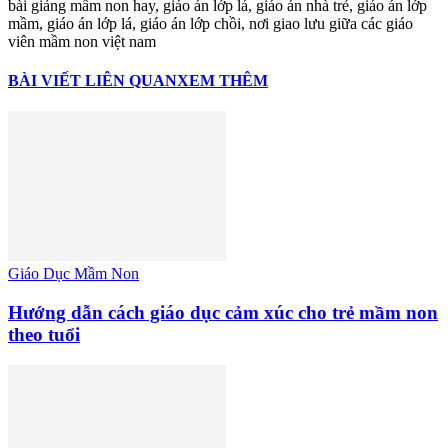
bài giảng mầm non hay, giáo án lớp lá, giáo án nhà trẻ, giáo án lớp
mầm, giáo án lớp lá, giáo án lớp chồi, nơi giao lưu giữa các giáo
viên mầm non việt nam
BÀI VIẾT LIÊN QUAN
XEM THÊM
Giáo Dục Mầm Non
Hướng dẫn cách giáo dục cảm xúc cho trẻ mầm non
theo tuổi