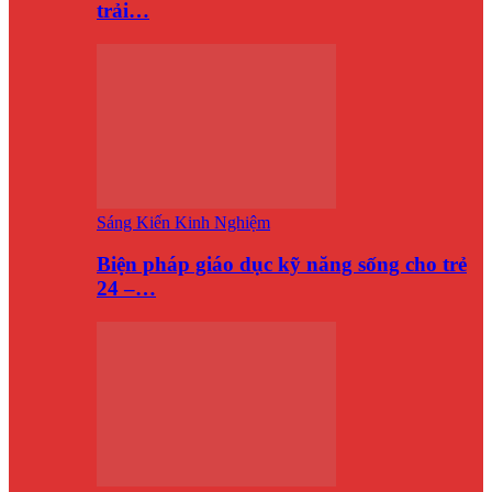
trải…
Sáng Kiến Kinh Nghiệm
Biện pháp giáo dục kỹ năng sống cho trẻ
24 –…