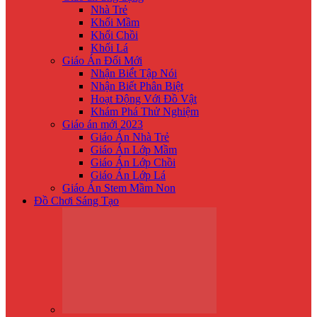
Nhà Trẻ
Khối Mầm
Khối Chồi
Khối Lá
Giáo Án Đổi Mới
Nhận Biế́t Tập Nói
Nhận Biết Phân Biệt
Hoạt Động Với Đồ Vật
Khám Phá Thử Nghiệm
Giáo án mới 2023
Giáo Án Nhà Trẻ
Giáo Án Lớp Mầm
Giáo Án Lớp Chồi
Giáo Án Lớp Lá
Giáo Án Stem Mầm Non
Đồ Chơi Sáng Tạo