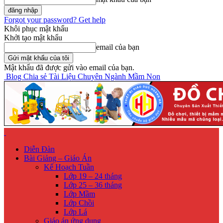
Forgot your password? Get help
Khôi phục mật khẩu
Khởi tạo mật khẩu
email của bạn
Mật khẩu đã được gửi vào email của bạn.
Blog Chia sẻ Tài Liệu Chuyên Ngành Mầm Non
Diễn Đàn
Bài Giảng – Giáo Án
Kế Hoạch Tuần
Lớp 19 – 24 tháng
Lớp 25 – 36 tháng
Lớp Mầm
Lớp Chồi
Lớp Lá
Giáo án ứng dụng