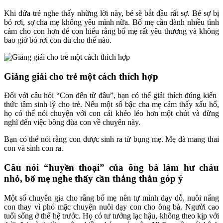
Khi đứa trẻ nghe thấy những lời này, bé sẽ bắt đầu rất sợ. Bé sợ bị
bỏ rơi, sợ cha mẹ không yêu mình nữa. Bố mẹ cần dành nhiều tình
cảm cho con hơn để con hiểu rằng bố mẹ rất yêu thương và không
bao giờ bỏ rơi con dù cho thế nào.
Giảng giải cho trẻ một cách thích hợp
Đối với câu hỏi “Con đến từ đâu”, bạn có thể giải thích đúng kiến ​​
thức tâm sinh lý cho trẻ. Nếu một số bậc cha mẹ cảm thấy xấu hổ,
họ có thể nói chuyện với con cái khéo léo hơn một chút và đừng
nghĩ đến việc bông đùa con về chuỵên này.
Bạn có thể nói rằng con được sinh ra từ bụng mẹ. Mẹ đã mang thai
con và sinh con ra.
Câu nói “huyền thoại” của ông bà làm hư cháu
nhỏ, bố mẹ nghe thấy cần thẳng thắn góp ý
Một số chuyên gia cho rằng bố mẹ nên tự mình dạy dỗ, nuôi nấng
con thay vì phó mặc chuyện nuôi dạy con cho ông bà. Người cao
tuổi sống ở thế hệ trước. Họ có tư tưởng lạc hậu, không theo kịp với