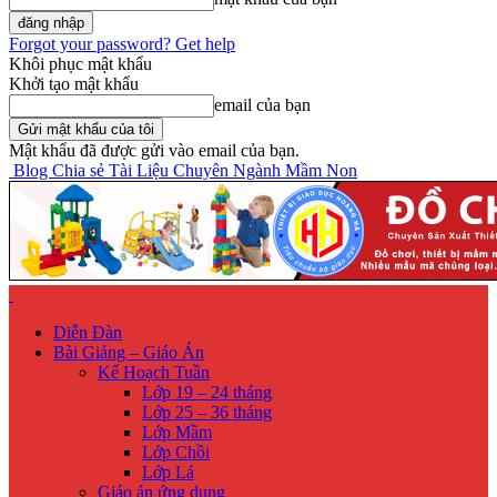
Forgot your password? Get help
Khôi phục mật khẩu
Khởi tạo mật khẩu
email của bạn
Mật khẩu đã được gửi vào email của bạn.
Blog Chia sẻ Tài Liệu Chuyên Ngành Mầm Non
Diễn Đàn
Bài Giảng – Giáo Án
Kế Hoạch Tuần
Lớp 19 – 24 tháng
Lớp 25 – 36 tháng
Lớp Mầm
Lớp Chồi
Lớp Lá
Giáo án ứng dụng