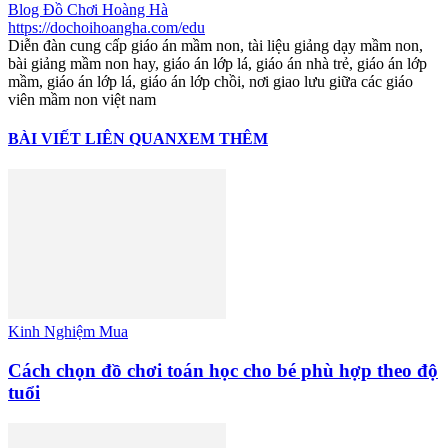
Blog Đồ Chơi Hoàng Hà
https://dochoihoangha.com/edu
Diễn đàn cung cấp giáo án mầm non, tài liệu giảng dạy mầm non,
bài giảng mầm non hay, giáo án lớp lá, giáo án nhà trẻ, giáo án lớp
mầm, giáo án lớp lá, giáo án lớp chồi, nơi giao lưu giữa các giáo
viên mầm non việt nam
BÀI VIẾT LIÊN QUAN
XEM THÊM
Kinh Nghiệm Mua
Cách chọn đồ chơi toán học cho bé phù hợp theo độ
tuổi