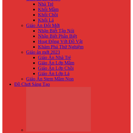
Nhà Trẻ
Khối Mầm
Khối Chồi
Khối Lá
Giáo Án Đổi Mới
Nhận Biế́t Tập Nói
Nhận Biết Phân Biệt
Hoạt Động Với Đồ Vật
Khám Phá Thử Nghiệm
Giáo án mới 2023
Giáo Án Nhà Trẻ
Giáo Án Lớp Mầm
Giáo Án Lớp Chồi
Giáo Án Lớp Lá
Giáo Án Stem Mầm Non
Đồ Chơi Sáng Tạo