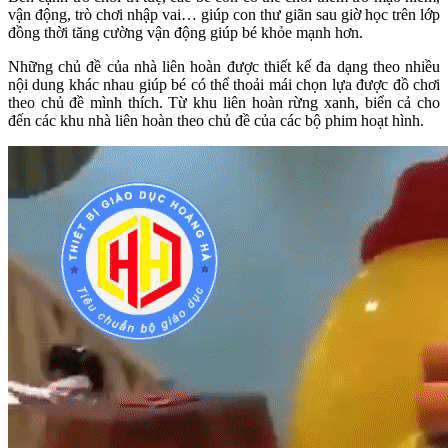
vận động, trò chơi nhập vai… giúp con thư giãn sau giờ học trên lớp
đồng thời tăng cường vận động giúp bé khỏe mạnh hơn.
Những chủ đề của nhà liên hoàn được thiết kế đa dạng theo nhiều
nội dung khác nhau giúp bé có thể thoải mái chọn lựa được đồ chơi
theo chủ đề mình thích. Từ khu liên hoàn rừng xanh, biển cả cho
đến các khu nhà liên hoàn theo chủ đề của các bộ phim hoạt hình.