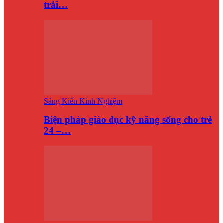
trải…
Sáng Kiến Kinh Nghiệm
Biện pháp giáo dục kỹ năng sống cho trẻ
24 –…