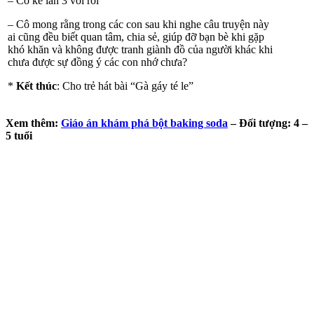
– Cô kể lần 3 với rối
– Cô mong rằng trong các con sau khi nghe câu truyện này
ai cũng đều biết quan tâm, chia sẻ, giúp đỡ bạn bè khi gặp
khó khăn và không được tranh giành đồ của người khác khi
chưa được sự đồng ý các con nhớ chưa?
*
Kết thúc
: Cho trẻ hát bài “Gà gáy té le”
Xem thêm:
Giáo án khám phá bột baking soda
– Đối tượng: 4 –
5 tuổi