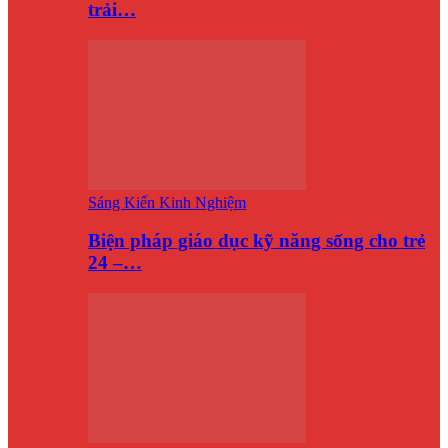
trải…
Sáng Kiến Kinh Nghiệm
Biện pháp giáo dục kỹ năng sống cho trẻ
24 –…