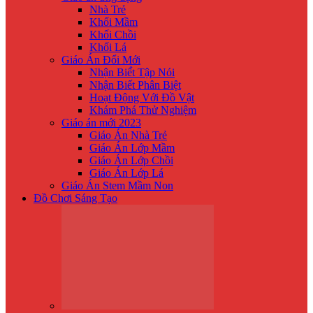
Nhà Trẻ
Khối Mầm
Khối Chồi
Khối Lá
Giáo Án Đổi Mới
Nhận Biế́t Tập Nói
Nhận Biết Phân Biệt
Hoạt Động Với Đồ Vật
Khám Phá Thử Nghiệm
Giáo án mới 2023
Giáo Án Nhà Trẻ
Giáo Án Lớp Mầm
Giáo Án Lớp Chồi
Giáo Án Lớp Lá
Giáo Án Stem Mầm Non
Đồ Chơi Sáng Tạo