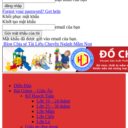
Forgot your password? Get help
Khôi phục mật khẩu
Khởi tạo mật khẩu
email của bạn
Mật khẩu đã được gửi vào email của bạn.
Blog Chia sẻ Tài Liệu Chuyên Ngành Mầm Non
Diễn Đàn
Bài Giảng – Giáo Án
Kế Hoạch Tuần
Lớp 19 – 24 tháng
Lớp 25 – 36 tháng
Lớp Mầm
Lớp Chồi
Lớp Lá
Giáo án ứng dụng