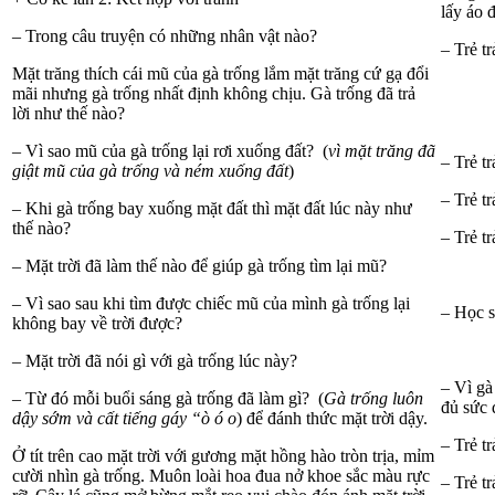
lấy áo 
– Trong câu truyện có những nhân vật nào?
– Trẻ tr
Mặt trăng thích cái mũ của gà trống lắm mặt trăng cứ gạ đổi
mãi nhưng gà trống nhất định không chịu. Gà trống đã trả
lời như thế nào?
– Vì sao mũ của gà trống lại rơi xuống đất? (
vì mặt trăng đã
– Trẻ tr
giật mũ của gà trống và ném xuống đất
)
– Trẻ tr
– Khi gà trống bay xuống mặt đất thì mặt đất lúc này như
thế nào?
– Trẻ tr
– Mặt trời đã làm thế nào để giúp gà trống tìm lại mũ?
– Vì sao sau khi tìm được chiếc mũ của mình gà trống lại
– Học si
không bay về trời được?
– Mặt trời đã nói gì với gà trống lúc này?
– Vì gà
– Từ đó mỗi buổi sáng gà trống đã làm gì? (
Gà trống luôn
đủ sức 
dậy sớm và cất tiếng gáy “ò ó o
) để đánh thức mặt trời dậy.
– Trẻ tr
Ở tít trên cao mặt trời với gương mặt hồng hào tròn trịa, mỉm
cười nhìn gà trống. Muôn loài hoa đua nở khoe sắc màu rực
– Trẻ tr