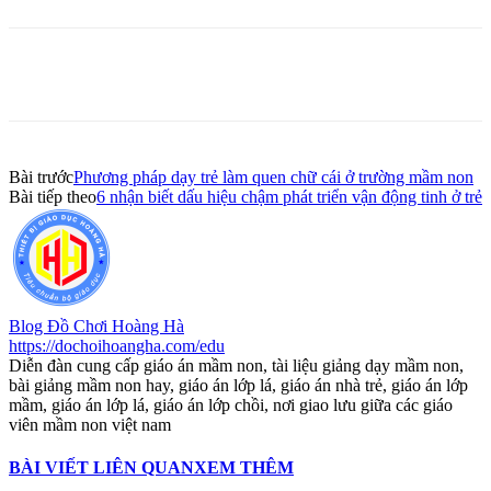
Bài trước
Phương pháp dạy trẻ làm quen chữ cái ở trường mầm non
Bài tiếp theo
6 nhận biết dấu hiệu chậm phát triển vận động tinh ở trẻ
Blog Đồ Chơi Hoàng Hà
https://dochoihoangha.com/edu
Diễn đàn cung cấp giáo án mầm non, tài liệu giảng dạy mầm non,
bài giảng mầm non hay, giáo án lớp lá, giáo án nhà trẻ, giáo án lớp
mầm, giáo án lớp lá, giáo án lớp chồi, nơi giao lưu giữa các giáo
viên mầm non việt nam
BÀI VIẾT LIÊN QUAN
XEM THÊM