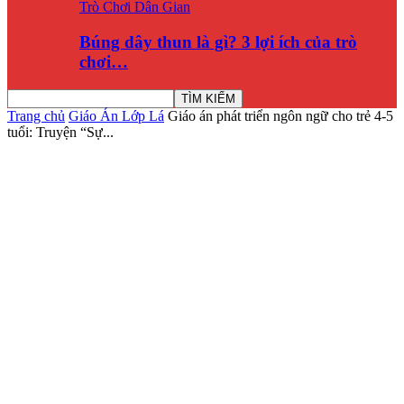
Trò Chơi Dân Gian
Búng dây thun là gì? 3 lợi ích của trò
chơi…
Trang chủ
Giáo Án Lớp Lá
Giáo án phát triển ngôn ngữ cho trẻ 4-5
tuổi: Truyện “Sự...