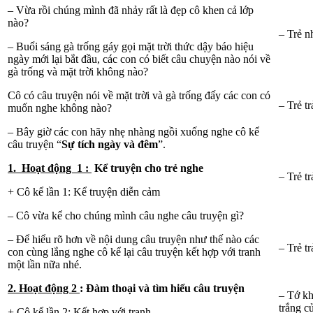
– Vừa rồi chúng mình đã nhảy rất là đẹp cô khen cả lớp
nào?
– Trẻ n
– Buổi sáng gà trống gáy gọi mặt trời thức dậy báo hiệu
ngày mới lại bắt đầu, các con có biết câu chuyện nào nói về
gà trống và mặt trời không nào?
Cô có câu truyện nói về mặt trời và gà trống đấy các con có
– Trẻ tr
muốn nghe không nào?
– Bây giờ các con hãy nhẹ nhàng ngồi xuống nghe cô kể
câu truyện “
Sự tích ngày và đêm
”.
1. Hoạt động
1
:
Kể truyện cho trẻ nghe
– Trẻ tr
+ Cô kể lần 1: Kể truyện diễn cảm
– Cô vừa kể cho chúng mình câu nghe câu truyện gì?
– Để hiểu rõ hơn về nội dung câu truyện như thế nào các
– Trẻ tr
con cùng lắng nghe cô kể lại câu truyện kết hợp với tranh
một lần nữa nhé.
2. Hoạt động 2
: Đàm thoại và tìm hiểu câu truyện
– Tớ kh
trắng c
+ Cô kể lần 2: Kết hợp với tranh