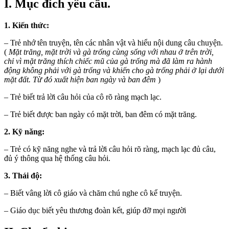
I. Mục đích yêu cầu.
1. Kiến thức:
– Trẻ nhớ tên truyện, tên các nhân vật và hiểu nội dung câu chuyện.
(
Mặt trăng, mặt trời và gà trống cùng sống với nhau ở trên trời,
chỉ vì mặt trăng thích chiếc mũ của gà trống mà đã làm ra hành
động không phải với gà trống và khiến cho gà trống phải ở lại dưới
mặt đất. Từ đó xuất hiện ban ngày và ban đêm
)
– Trẻ biết trả lời câu hỏi của cô rõ ràng mạch lạc.
– Trẻ biết được ban ngày có mặt trời, ban đêm có mặt trăng.
2. Kỹ năng:
– Trẻ có kỹ năng nghe và trả lời câu hỏi rõ ràng, mạch lạc đủ câu,
đủ ý thông qua hệ thống câu hỏi.
3. Thái độ:
– Biết vâng lời cô giáo và chăm chú nghe cô kể truyện.
– Giáo dục biết yêu thương đoàn kết, giúp đỡ mọi người