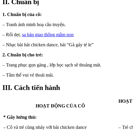
II. Chuẩn bị
1. Chuẩn bị của cô:
– Tranh ảnh minh hoạ câu truyện.
– Rối dẹt,
sa bàn giao thông mầm non
– Nhạc bài hát chicken dance, bài “Gà gáy té le”
2. Chuẩn bị cho trẻ:
– Trang phục gọn gàng , lớp học sạch sẽ thoáng mát.
– Tâm thế vui vẻ thoải mái.
III. Cách tiến hành
HOẠT
HOẠT ĐỘNG CỦA CÔ
* Gây hứng thú:
– Cô và trẻ cùng nhảy với bài chicken dance
– Trẻ c