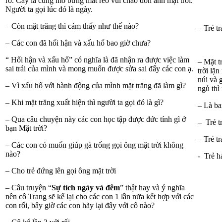
rỡ. Cây lá cũng mở bừng mắt reo vui chào đón ánh mặt trời.
Người ta gọi lúc đó là ngày.
– Còn mặt trăng thì cảm thấy như thế nào?
– Trẻ tr
– Các con đã hối hận và xấu hổ bao giờ chưa?
“ Hối hận và xấu hổ” có nghĩa là đã nhận ra được việc làm
– Mặt t
sai trái của mình và mong muốn được sửa sai đấy các con ạ.
trời lặ
núi và 
– Vì xấu hổ với hành động của mình mặt trăng đã làm gì?
ngủ thì
– Khi mặt trăng xuất hiện thì người ta gọi đó là gì?
– Là ba
– Qua câu chuyện này các con học tập được đức tính gì ở
– Trẻ tr
bạn Mặt trời?
– Trẻ tr
– Các con có muốn giúp gà trống gọi ông mặt trời không
nào?
​​​​​​- Trẻ 
– Cho trẻ đứng lên gọi ông mặt trời
– Câu truyện “
Sự tích ngày và đêm
” thật hay và ý nghĩa
nên cô Trang sẽ kể lại cho các con 1 lần nữa kết hợp với các
con rối, bây giờ các con hãy lại đây với cô nào?