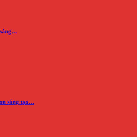
n sáng…
on sáng tạo…