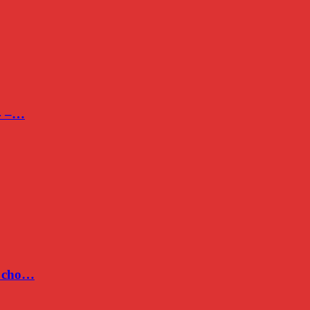
24 –…
c cho…