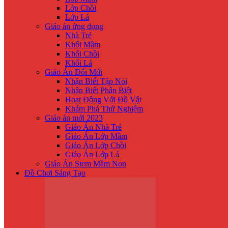
Lớp Chồi
Lớp Lá
Giáo án ứng dụng
Nhà Trẻ
Khối Mầm
Khối Chồi
Khối Lá
Giáo Án Đổi Mới
Nhận Biế́t Tập Nói
Nhận Biết Phân Biệt
Hoạt Động Với Đồ Vật
Khám Phá Thử Nghiệm
Giáo án mới 2023
Giáo Án Nhà Trẻ
Giáo Án Lớp Mầm
Giáo Án Lớp Chồi
Giáo Án Lớp Lá
Giáo Án Stem Mầm Non
Đồ Chơi Sáng Tạo