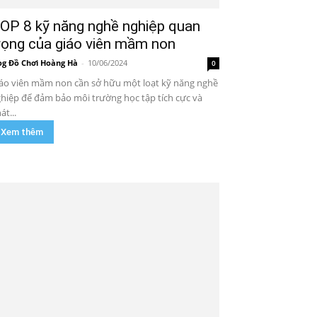
OP 8 kỹ năng nghề nghiệp quan
rọng của giáo viên mầm non
og Đồ Chơi Hoàng Hà
-
10/06/2024
0
áo viên mầm non cần sở hữu một loạt kỹ năng nghề
hiệp để đảm bảo môi trường học tập tích cực và
át...
Xem thêm