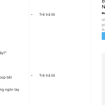
B
N
Bl
– Trẻ trả lời
NẮ
gi
đư
đây?”
– Trẻ trả lời
 búp bê)
ùng ngón tay