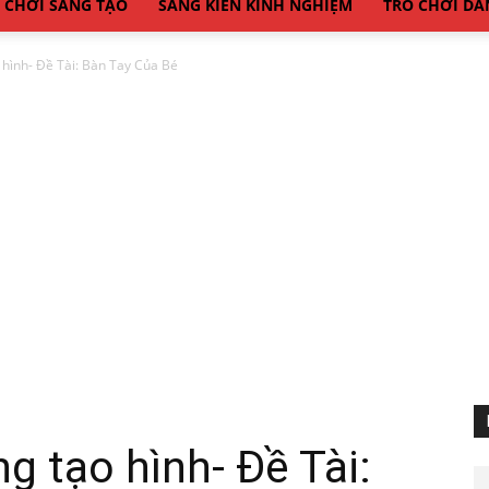
 CHƠI SÁNG TẠO
SÁNG KIẾN KINH NGHIỆM
TRÒ CHƠI DÂ
 hình- Đề Tài: Bàn Tay Của Bé
g tạo hình- Đề Tài: