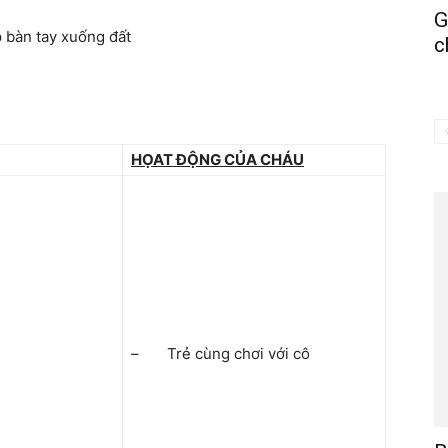
G
p bàn tay xuống đất
c
HỌAT ĐỘNG CỦA CHÁU
– Trẻ cùng chơi với cô