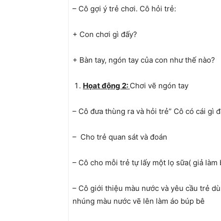
– Cô gợi ý trẻ chơi. Cô hỏi trẻ:
+ Con chơi gì đấy?
+ Bàn tay, ngón tay của con như thế nào?
Họat động 2:
Chơi vẽ ngón tay
– Cô đưa thùng ra và hỏi trẻ” Cô có cái gì 
– Cho trẻ quan sát và đoán
– Cô cho mỗi trẻ tự lấy một lọ sữa( giả làm
– Cô giới thiệu màu nước và yêu cầu trẻ d
nhúng màu nước vẽ lên làm áo búp bê