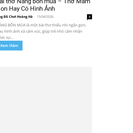
ài thơ Nắng bốn mùa – Thơ Mầm
on Hay Có Hình Ảnh
og Đồ Chơi Hoàng Hà
-
15/04/2026
0
NG BỐN MÙA là một bài thơ thiếu nhi ngắn gọn,
àu hình ảnh và cảm xúc, giúp trẻ nhỏ cảm nhận
ợc sự...
Xem thêm