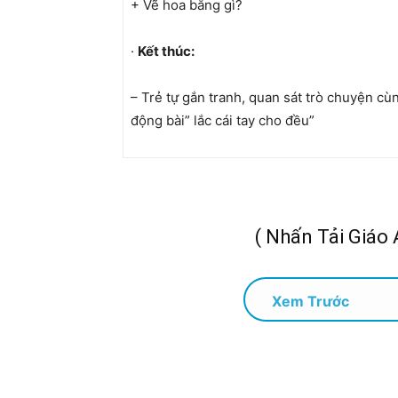
+ Vẽ hoa bằng gì?
·
Kết thúc:
– Trẻ tự gắn tranh, quan sát trò chuyện cù
động bài” lắc cái tay cho đều”
( Nhấn Tải Giáo Á
Xem Trước