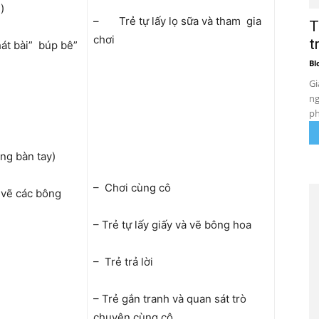
)
– Trẻ tự lấy lọ sữa và tham gia
T
chơi
t
hát bài” búp bê”
Bl
Gi
ng
ph
ng bàn tay)
– Chơi cùng cô
i vẽ các bông
– Trẻ tự lấy giấy và vẽ bông hoa
– Trẻ trả lời
– Trẻ gắn tranh và quan sát trò
chuyện cùng cô.