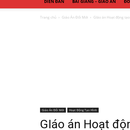
DIỄN ĐÀN
BÀI GIẢNG – GIÁO ÁN
ĐỒ
Trang chủ
Giáo Án Đổi Mới
GIáo án Hoạt động tạo
Giáo Án Đổi Mới
Hoạt Động Tạo Hình
GIáo án Hoạt độn