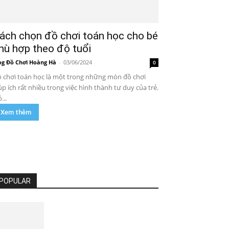
ách chọn đồ chơi toán học cho bé
hù hợp theo độ tuổi
og Đồ Chơi Hoàng Hà
-
03/06/2024
0
 chơi toán học là một trong những món đồ chơi
úp ích rất nhiều trong việc hình thành tư duy của trẻ.
...
Xem thêm
POPULAR