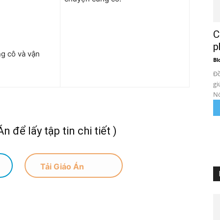
C
p
ng cô và vận
Bl
Đồ
gi
Nó
n để lấy tập tin chi tiết )
Tải Giáo Án