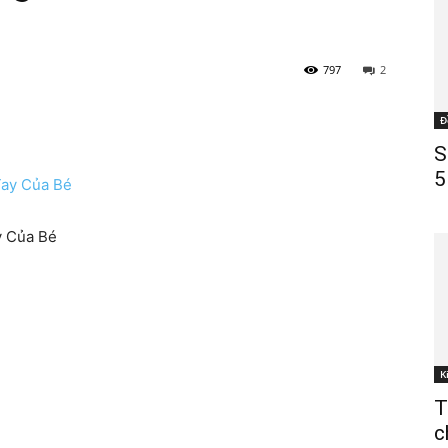
797
2
Đ
S
5
y Của Bé
K
T
c