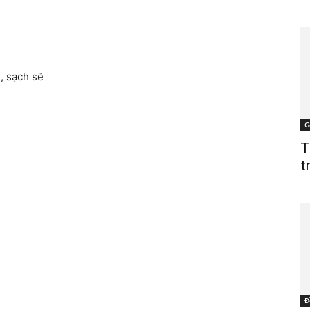
, sạch sẽ
G
T
t
Đ