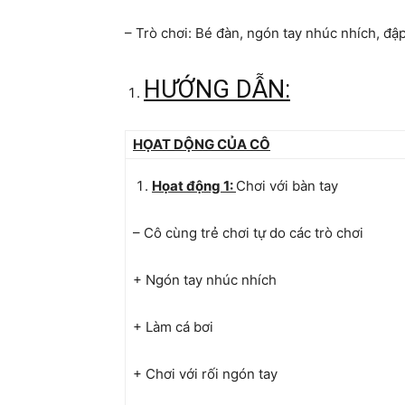
– Trò chơi: Bé đàn, ngón tay nhúc nhích, đậ
HƯỚNG DẪN:
HỌAT DỘNG CỦA CÔ
Họat động 1:
Chơi với bàn tay
– Cô cùng trẻ chơi tự do các trò chơi
+ Ngón tay nhúc nhích
+ Làm cá bơi
+ Chơi với rối ngón tay