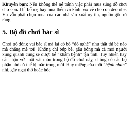
Khuyên bạn
: Nếu không thể né tránh việc phải mua súng đồ chơi
cho con. Thì bố mẹ hãy mua thêm cả kính bảo vệ cho con đeo nhé.
Và vẫn phải chọn mua của các nhà sản xuất uy tin, nguồn gốc rõ
ràng.
5. Bộ đồ chơi bác sĩ
Chơi trò đóng vai bác sĩ mà lại có bộ “đồ nghề” như thật thì bé nào
mà chẳng mê tơi!. Không chỉ búp bê, gấu bông mà cả mọi người
xung quanh cũng sẽ được bé “khám bệnh” tận tình. Tuy nhiên hãy
cẩn thận với một vài món trong bộ đồ chơi này, chúng có các bộ
phận nhỏ có thể bị mắc trong mũi. Hay miệng của một “
bệnh nhân
”
nhí, gây ngạt thở hoặc hóc.