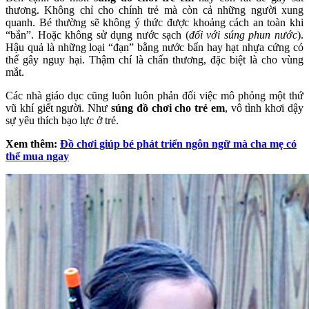
thương. Không chỉ cho chính trẻ mà còn cả những người xung
quanh. Bé thường sẽ không ý thức được khoảng cách an toàn khi
“bắn”. Hoặc không sử dụng nước sạch (
đối với súng phun nước
).
Hậu quả là những loại “đạn” bằng nước bẩn hay hạt nhựa cứng có
thể gây nguy hại. Thậm chí là chấn thương, đặc biệt là cho vùng
mắt.
Các nhà giáo dục cũng luôn luôn phản đối việc mô phỏng một thứ
vũ khí giết người. Như
súng đồ chơi cho trẻ em
, vô tình khơi dậy
sự yêu thích bạo lực ở trẻ.
Xem thêm:
Đồ chơi giúp bé phát triển ngôn ngữ mà cha mẹ có
thể mua ngay