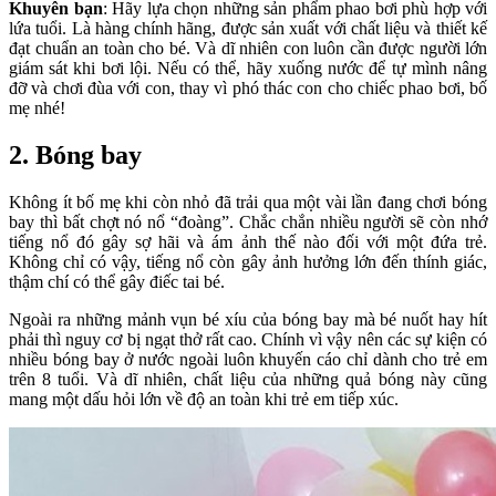
Khuyên bạn
: Hãy lựa chọn những sản phẩm phao bơi phù hợp với
lứa tuổi. Là hàng chính hãng, được sản xuất với chất liệu và thiết kế
đạt chuẩn an toàn cho bé. Và dĩ nhiên con luôn cần được người lớn
giám sát khi bơi lội. Nếu có thể, hãy xuống nước để tự mình nâng
đỡ và chơi đùa với con, thay vì phó thác con cho chiếc phao bơi, bố
mẹ nhé!
2. Bóng bay
Không ít bố mẹ khi còn nhỏ đã trải qua một vài lần đang chơi bóng
bay thì bất chợt nó nổ “đoàng”. Chắc chắn nhiều người sẽ còn nhớ
tiếng nổ đó gây sợ hãi và ám ảnh thế nào đối với một đứa trẻ.
Không chỉ có vậy, tiếng nổ còn gây ảnh hưởng lớn đến thính giác,
thậm chí có thể gây điếc tai bé.
Ngoài ra những mảnh vụn bé xíu của bóng bay mà bé nuốt hay hít
phải thì nguy cơ bị ngạt thở rất cao. Chính vì vậy nên các sự kiện có
nhiều bóng bay ở nước ngoài luôn khuyến cáo chỉ dành cho trẻ em
trên 8 tuổi. Và dĩ nhiên, chất liệu của những quả bóng này cũng
mang một dấu hỏi lớn về độ an toàn khi trẻ em tiếp xúc.