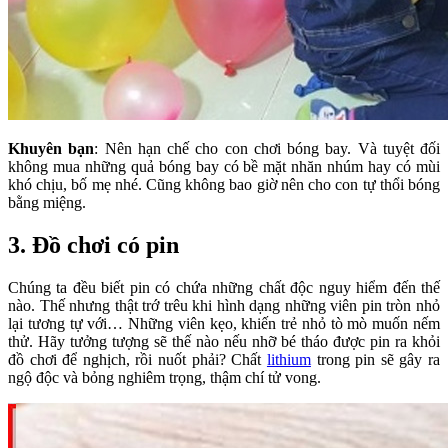
Khuyên bạn
: Nên hạn chế cho con chơi bóng bay. Và tuyệt đối
không mua những quả bóng bay có bề mặt nhăn nhúm hay có mùi
khó chịu, bố mẹ nhé. Cũng không bao giờ nên cho con tự thổi bóng
bằng miệng.
3. Đồ chơi có pin
Chúng ta đều biết pin có chứa những chất độc nguy hiểm đến thế
nào. Thế nhưng thật trớ trêu khi hình dạng những viên pin tròn nhỏ
lại tương tự với… Những viên kẹo, khiến trẻ nhỏ tò mò muốn nếm
thử. Hãy tưởng tượng sẽ thế nào nếu nhỡ bé tháo được pin ra khỏi
đồ chơi để nghịch, rồi nuốt phải? Chất
lithium
trong pin sẽ gây ra
ngộ độc và bỏng nghiêm trọng, thậm chí tử vong.