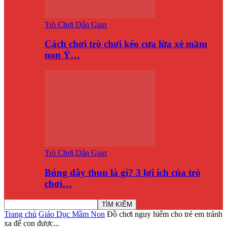
Trò Chơi Dân Gian
Cách chơi trò chơi kéo cưa lừa xẻ mầm
non Ý…
Trò Chơi Dân Gian
Búng dây thun là gì? 3 lợi ích của trò
chơi…
Trang chủ
Giáo Dục Mầm Non
Đồ chơi nguy hiểm cho trẻ em tránh
xa để con được...