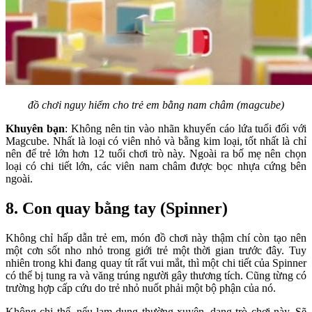
đồ chơi nguy hiểm cho trẻ em bằng nam châm (magcube)
Khuyên bạn
: Không nên tin vào nhãn khuyến cáo lứa tuổi đối với
Magcube. Nhất là loại có viên nhỏ và bằng kim loại, tốt nhất là chỉ
nên để trẻ lớn hơn 12 tuổi chơi trò này. Ngoài ra bố mẹ nên chọn
loại có chi tiết lớn, các viên nam châm được bọc nhựa cứng bên
ngoài.
8. Con quay bằng tay (Spinner)
Không chỉ hấp dẫn trẻ em, món đồ chơi này thậm chí còn tạo nên
một cơn sốt nho nhỏ trong giới trẻ một thời gian trước đây. Tuy
nhiên trong khi đang quay tít rất vui mắt, thì một chi tiết của Spinner
có thể bị tung ra và văng trúng người gây thương tích. Cũng từng có
trường hợp cấp cứu do trẻ nhỏ nuốt phải một bộ phận của nó.
Không chi thế, nếu lạm dụng thường xuyên, dạng trò chơi này. Sẽ