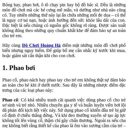
Bóng bay, phao bơi, ô tô chạy pin hay bộ đồ bác sĩ. Đều là những
món đồ chơi mà các bé cưng mê mẩn, và dường như nhà nào cũng
có. Tuy nhiên những thứ này lại ẩn chứa những mối đe dọa – có thể
là nguy cơ tai nạn, hoặc ảnh hưởng đến sức khỏe lâu dài của con.
Đặc biệt là nếu chúng có nguồn gốc không rõ ràng. Được sản xuất
không đúng theo những quy chuẩn khắt khe để đảm bảo sự an toàn
cho trẻ em.
Hãy cùng
Đồ Chơi Hoàng Hà
điểm mặt những món đồ chơi phổ
biến nhưng nguy hiểm. Để giúp bố mẹ cân nhắc kỹ trước khi mua,
hoặc giám sát cẩn thận khi cho con chơi.
1. Phao bơi
Phao cổ, phao nách hay phao tay cho trẻ em không thật sự đảm bảo
an toàn cho bé khi ở dưới nước. Sau đây là những nhược điểm đặc
trưng của các loại phao này:
Phao cổ
: Có khá nhiều tranh cãi quanh việc dùng phao cổ cho trẻ
sơ sinh và trẻ nhỏ. Nhiều chuyên gia y tế và huấn luyện viên bơi lội
đã phản đối kịch liệt việc này. Sử dụng phao cổ khiến đầu trẻ bị giữ
cố định ở chiều thẳng đứng. Và khi đeo thường xuyên sẽ tạo áp lực
không tốt lên vùng cổ, thậm chí gây chấn thương. Ngoài ra nếu cha
mẹ không biết rằng thiết kế của phao là ôm vào xương cằm của trẻ –