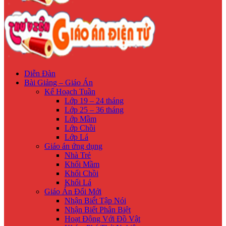
Diễn Đàn
Bài Giảng – Giáo Án
Kế Hoạch Tuần
Lớp 19 – 24 tháng
Lớp 25 – 36 tháng
Lớp Mầm
Lớp Chồi
Lớp Lá
Giáo án ứng dụng
Nhà Trẻ
Khối Mầm
Khối Chồi
Khối Lá
Giáo Án Đổi Mới
Nhận Biế́t Tập Nói
Nhận Biết Phân Biệt
Hoạt Động Với Đồ Vật