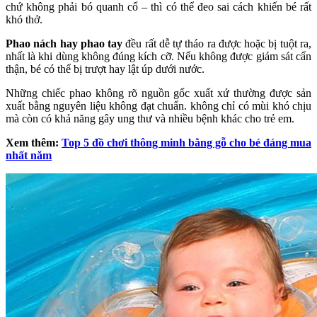
chứ không phải bó quanh cổ – thì có thể đeo sai cách khiến bé rất
khó thở.
Phao nách hay phao tay
đều rất dễ tự tháo ra được hoặc bị tuột ra,
nhất là khi dùng không đúng kích cỡ. Nếu không được giám sát cẩn
thận, bé có thể bị trượt hay lật úp dưới nước.
Những chiếc phao không rõ nguồn gốc xuất xứ thường được sản
xuất bằng nguyên liệu không đạt chuẩn. không chỉ có mùi khó chịu
mà còn có khả năng gây ung thư và nhiều bệnh khác cho trẻ em.
Xem thêm:
Top 5 đồ chơi thông minh bằng gỗ cho bé đáng mua
nhất năm