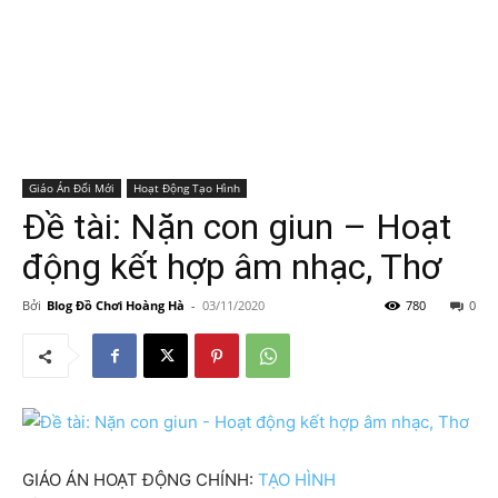
Giáo Án Đổi Mới
Hoạt Động Tạo Hình
Đề tài: Nặn con giun – Hoạt
động kết hợp âm nhạc, Thơ
Bởi
Blog Đồ Chơi Hoàng Hà
-
03/11/2020
780
0
GIÁO ÁN HOẠT ĐỘNG CHÍNH:
TẠO HÌNH