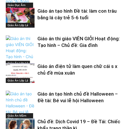
Giáo Dục Âm
Nhạc
Giáo án tạo hình Đề tài: làm con trâu
bằng lá cây trẻ 5-6 tuổi
Giáo Án Lớp Lá
Giáo án thi giáo VIÊN GIỎI Hoạt động:
Tạo hình – Chủ đề: Gia đình
Giáo Án Lớp Lá
Giáo án điện tử làm quen chữ cái s x
chủ đề mùa xuân
Giáo Án Lớp Lá
Giáo án tạo hình chủ đề Halloween –
Đề tài: Bé vui lễ hội Halloween
Giáo Án Mầm
Non
Chủ đề: Dịch Covid 19 – Đề Tái: Chiếc
khẩu trang thần kì