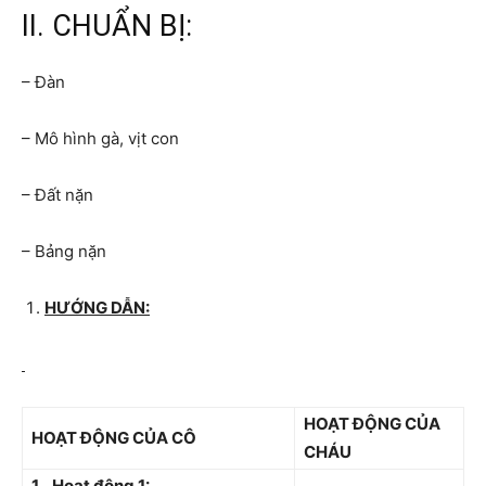
II. CHUẨN BỊ:
– Đàn
– Mô hình gà, vịt con
– Đất nặn
– Bảng nặn
HƯỚNG DẪN:
HOẠT ĐỘNG CỦA
HOẠT ĐỘNG CỦA CÔ
CHÁU
1.
Hoạt động 1: