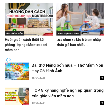
Góc Giáo Viên
Kinh Nghiệm Mua
Hướng dẫn cách thiết kế
Lựa chọn xe lắc trẻ em nhập
phòng lớp học Montessori
khẩu giá bao nhiêu...
mầm non
Bài thơ Nắng bốn mùa – Thơ Mầm Non
Hay Có Hình Ảnh
15/04/2026
0
TOP 8 kỹ năng nghề nghiệp quan trọng
của giáo viên mầm non
10/06/2024
0