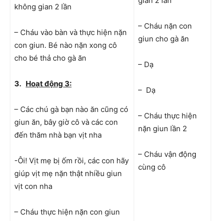
gian 2 lần
không gian 2 lần
– Cháu nặn con
– Cháu vào bàn và thực hiện nặn
giun cho gà ăn
con giun. Bé nào nặn xong cô
cho bé thả cho gà ăn
– Dạ
3.
Hoạt động 3:
– Dạ
– Các chú gà bạn nào ăn cũng có
– Cháu thực hiện
giun ăn, bây giờ cô và các con
nặn giun lần 2
đến thăm nhà bạn vịt nha
– Cháu vận động
-Ôi! Vịt mẹ bị ốm rồi, các con hãy
cùng cô
giúp vịt mẹ nặn thật nhiều giun
vịt con nha
– Cháu thực hiện nặn con giun