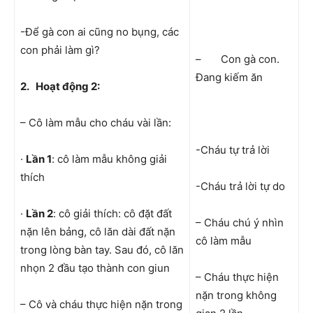
-Để gà con ai cũng no bụng, các
con phải làm gì?
– Con gà con.
Đang kiếm ăn
2.
Hoạt động 2:
– Cô làm mẫu cho cháu vài lần:
-Cháu tự trả lời
·
Lần 1
: cô làm mẫu không giải
thích
-Cháu trả lời tự do
·
Lần 2
: cô giải thích: cô đặt đất
– Cháu chú ý nhìn
nặn lên bảng, cô lăn dài đất nặn
cô làm mẫu
trong lòng bàn tay. Sau đó, cô lăn
nhọn 2 đầu tạo thành con giun
– Cháu thực hiện
nặn trong không
– Cô và cháu thực hiện nặn trong