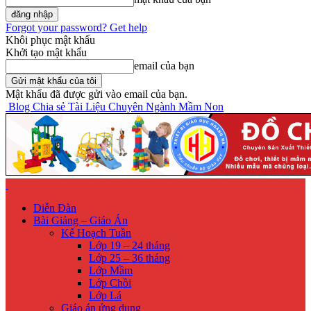
Forgot your password? Get help
Khôi phục mật khẩu
Khởi tạo mật khẩu
email của bạn
Mật khẩu đã được gửi vào email của bạn.
Blog Chia sẻ Tài Liệu Chuyên Ngành Mầm Non
Diễn Đàn
Bài Giảng – Giáo Án
Kế Hoạch Tuần
Lớp 19 – 24 tháng
Lớp 25 – 36 tháng
Lớp Mầm
Lớp Chồi
Lớp Lá
Giáo án ứng dụng