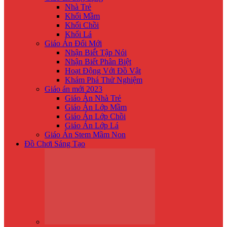
Nhà Trẻ
Khối Mầm
Khối Chồi
Khối Lá
Giáo Án Đổi Mới
Nhận Biế́t Tập Nói
Nhận Biết Phân Biệt
Hoạt Động Với Đồ Vật
Khám Phá Thử Nghiệm
Giáo án mới 2023
Giáo Án Nhà Trẻ
Giáo Án Lớp Mầm
Giáo Án Lớp Chồi
Giáo Án Lớp Lá
Giáo Án Stem Mầm Non
Đồ Chơi Sáng Tạo