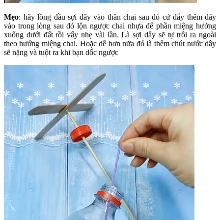
Mẹo
: hãy lồng đầu sợi dây vào thân chai sau đó cứ đẩy thêm dây
vào trong lòng sau đó lộn ngược chai nhựa để phần miệng hướng
xuống dưới đất rồi vẩy nhẹ vài lần. Là sợi dây sẽ tự trôi ra ngoài
theo hướng miệng chai. Hoặc dễ hơn nữa đó là thêm chút nước dây
sẽ nặng và tuột ra khi bạn dốc ngược