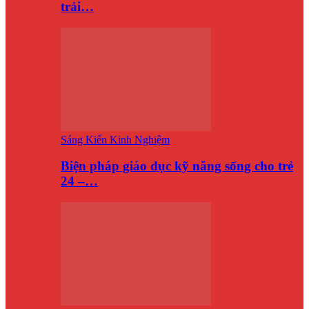
trải…
Sáng Kiến Kinh Nghiệm
Biện pháp giáo dục kỹ năng sống cho trẻ
24 –…