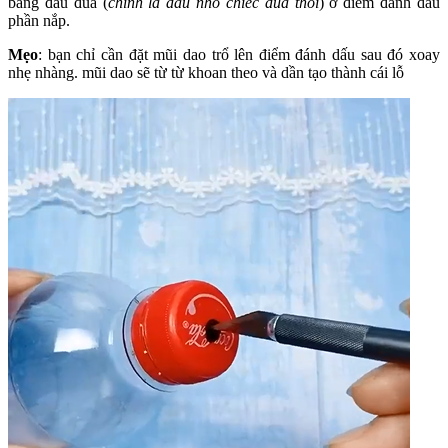
bằng đầu đũa (
chính là đầu nhỏ chiếc đũa thôi
) ở điểm đánh dấu
phần nắp.
Mẹo
: bạn chỉ cần đặt mũi dao trổ lên điểm đánh dấu sau đó xoay
nhẹ nhàng. mũi dao sẽ từ từ khoan theo và dần tạo thành cái lỗ