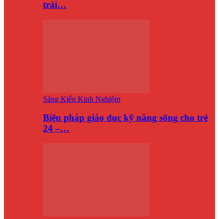
trải…
Sáng Kiến Kinh Nghiệm
Biện pháp giáo dục kỹ năng sống cho trẻ
24 –…