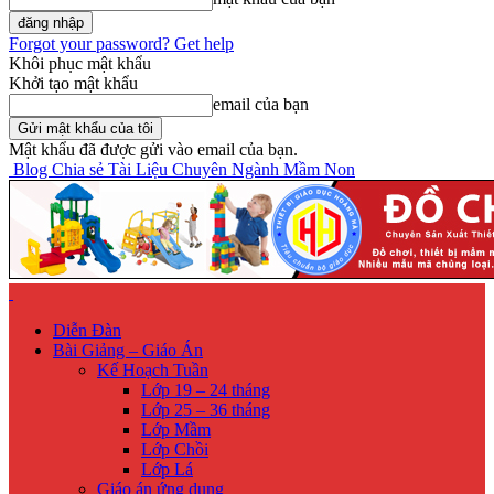
Forgot your password? Get help
Khôi phục mật khẩu
Khởi tạo mật khẩu
email của bạn
Mật khẩu đã được gửi vào email của bạn.
Blog Chia sẻ Tài Liệu Chuyên Ngành Mầm Non
Diễn Đàn
Bài Giảng – Giáo Án
Kế Hoạch Tuần
Lớp 19 – 24 tháng
Lớp 25 – 36 tháng
Lớp Mầm
Lớp Chồi
Lớp Lá
Giáo án ứng dụng