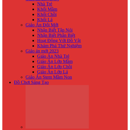
Nhà Trẻ
Khối Mầm
Khối Chồi
Khối Lá
Giáo Án Đổi Mới
Nhận Biế́t Tập Nói
Nhận Biết Phân Biệt
Hoạt Động Với Đồ Vật
Khám Phá Thử Nghiệm
Giáo án mới 2023
Giáo Án Nhà Trẻ
Giáo Án Lớp Mầm
Giáo Án Lớp Chồi
Giáo Án Lớp Lá
Giáo Án Stem Mầm Non
Đồ Chơi Sáng Tạo