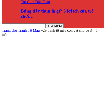
Trò Chơi Dân Gian
Búng dây thun là gì? 3 lợi ích của trò
chơi…
Trang chủ
Tranh Tô Màu
+29 tranh tô màu con vật cho bé 3 – 5
tuổi...