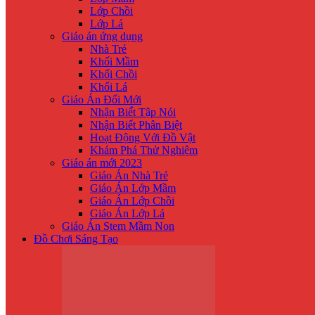
Lớp Chồi
Lớp Lá
Giáo án ứng dụng
Nhà Trẻ
Khối Mầm
Khối Chồi
Khối Lá
Giáo Án Đổi Mới
Nhận Biế́t Tập Nói
Nhận Biết Phân Biệt
Hoạt Động Với Đồ Vật
Khám Phá Thử Nghiệm
Giáo án mới 2023
Giáo Án Nhà Trẻ
Giáo Án Lớp Mầm
Giáo Án Lớp Chồi
Giáo Án Lớp Lá
Giáo Án Stem Mầm Non
Đồ Chơi Sáng Tạo