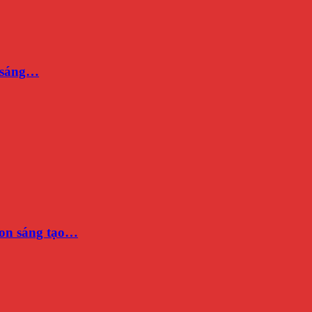
n sáng…
on sáng tạo…