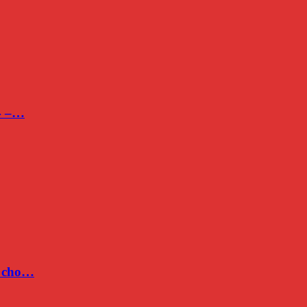
24 –…
c cho…