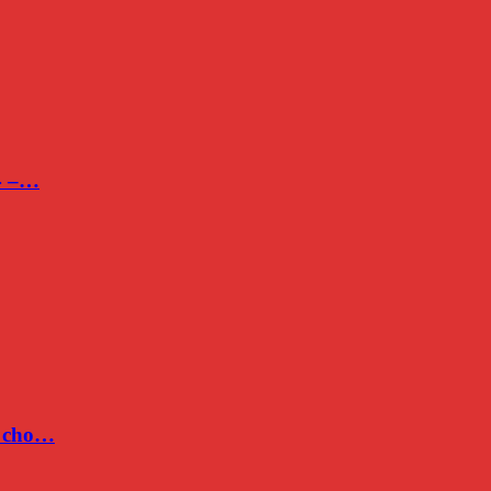
24 –…
c cho…