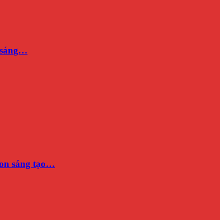
n sáng…
on sáng tạo…