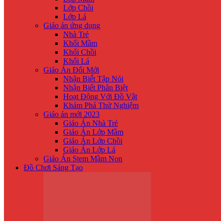
Lớp Chồi
Lớp Lá
Giáo án ứng dụng
Nhà Trẻ
Khối Mầm
Khối Chồi
Khối Lá
Giáo Án Đổi Mới
Nhận Biế́t Tập Nói
Nhận Biết Phân Biệt
Hoạt Động Với Đồ Vật
Khám Phá Thử Nghiệm
Giáo án mới 2023
Giáo Án Nhà Trẻ
Giáo Án Lớp Mầm
Giáo Án Lớp Chồi
Giáo Án Lớp Lá
Giáo Án Stem Mầm Non
Đồ Chơi Sáng Tạo