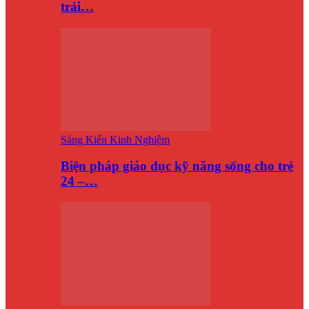
trải…
Sáng Kiến Kinh Nghiệm
Biện pháp giáo dục kỹ năng sống cho trẻ
24 –…