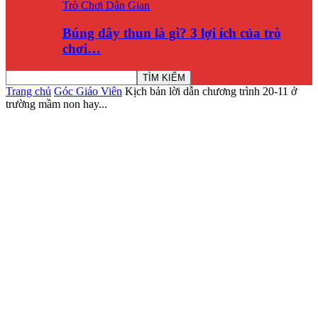
Trò Chơi Dân Gian
Búng dây thun là gì? 3 lợi ích của trò
chơi…
Trang chủ
Góc Giáo Viên
Kịch bản lời dẫn chương trình 20-11 ở
trường mầm non hay...