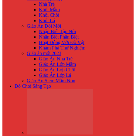
Nhà Trẻ
Khối Mầm
Khối Chồi
Khối Lá
Giáo Án Đổi Mới
Nhận Biế́t Tập Nói
Nhận Biết Phân Biệt
Hoạt Động Với Đồ Vật
Khám Phá Thử Nghiệm
Giáo án mới 2023
Giáo Án Nhà Trẻ
Giáo Án Lớp Mầm
Giáo Án Lớp Chồi
Giáo Án Lớp Lá
Giáo Án Stem Mầm Non
Đồ Chơi Sáng Tạo