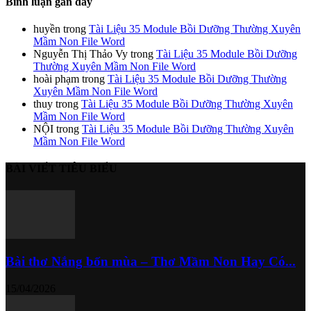
Bình luận gần đây
huyền
trong
Tài Liệu 35 Module Bồi Dưỡng Thường Xuyên
Mầm Non File Word
Nguyễn Thị Thảo Vy
trong
Tài Liệu 35 Module Bồi Dưỡng
Thường Xuyên Mầm Non File Word
hoài phạm
trong
Tài Liệu 35 Module Bồi Dưỡng Thường
Xuyên Mầm Non File Word
thuy
trong
Tài Liệu 35 Module Bồi Dưỡng Thường Xuyên
Mầm Non File Word
NỘI
trong
Tài Liệu 35 Module Bồi Dưỡng Thường Xuyên
Mầm Non File Word
BÀI VIẾT TIÊU BIỂU
Bài thơ Nắng bốn mùa – Thơ Mầm Non Hay Có...
15/04/2026