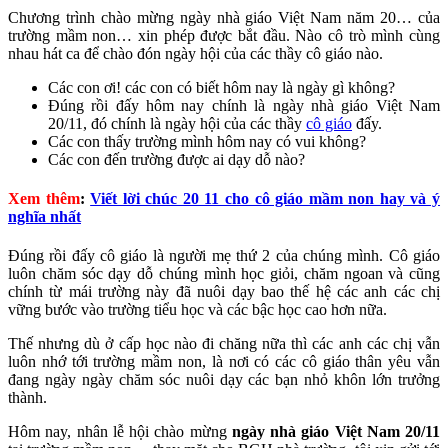
Chương trình chào mừng ngày nhà giáo Việt Nam năm 20… của
trường mầm non… xin phép được bắt đầu. Nào cô trò mình cùng
nhau hát ca để chào đón ngày hội của các thầy cô giáo nào.
Các con ơi! các con có biết hôm nay là ngày gì không?
Đúng rồi đấy hôm nay chính là ngày nhà giáo Việt Nam
20/11, đó chính là ngày hội của các thầy
cô giáo
đấy.
Các con thấy trường mình hôm nay có vui không?
Các con đến trường được ai dạy dỗ nào?
Xem thêm
:
Viết lời chúc 20 11 cho cô giáo mầm non hay và ý
nghĩa nhất
Đúng rồi đấy cô giáo là người mẹ thứ 2 của chúng mình. Cô giáo
luôn chăm sóc dạy dỗ chúng mình học giỏi, chăm ngoan và cũng
chính từ mái trường này đã nuôi dạy bao thế hệ các anh các chị
vững bước vào trường tiểu học và các bậc học cao hơn nữa.
Thế nhưng dù ở cấp học nào đi chăng nữa thì các anh các chị vẫn
luôn nhớ tới trường mầm non, là nơi có các cô giáo thân yêu vẫn
đang ngày ngày chăm sóc nuôi dạy các bạn nhỏ khôn lớn trưởng
thành.
Hôm nay, nhân lễ hội chào mừng
ngày nhà giáo Việt Nam 20/11