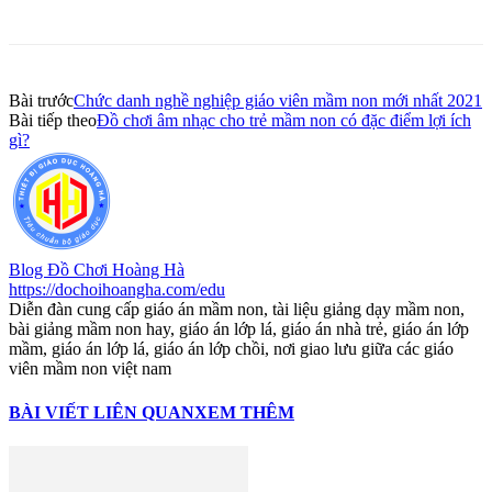
Bài trước
Chức danh nghề nghiệp giáo viên mầm non mới nhất 2021
Bài tiếp theo
Đồ chơi âm nhạc cho trẻ mầm non có đặc điểm lợi ích
gì?
Blog Đồ Chơi Hoàng Hà
https://dochoihoangha.com/edu
Diễn đàn cung cấp giáo án mầm non, tài liệu giảng dạy mầm non,
bài giảng mầm non hay, giáo án lớp lá, giáo án nhà trẻ, giáo án lớp
mầm, giáo án lớp lá, giáo án lớp chồi, nơi giao lưu giữa các giáo
viên mầm non việt nam
BÀI VIẾT LIÊN QUAN
XEM THÊM