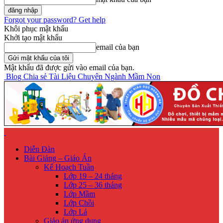
Forgot your password? Get help
Khôi phục mật khẩu
Khởi tạo mật khẩu
email của bạn
Mật khẩu đã được gửi vào email của bạn.
Blog Chia sẻ Tài Liệu Chuyên Ngành Mầm Non
Diễn Đàn
Bài Giảng – Giáo Án
Kế Hoạch Tuần
Lớp 19 – 24 tháng
Lớp 25 – 36 tháng
Lớp Mầm
Lớp Chồi
Lớp Lá
Giáo án ứng dụng