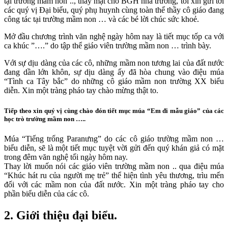
tại trường mầm non .., thay mặt cho BGH nhà trường, tôi xin gửi tới
các quý vị Đại biểu, quý phụ huynh cùng toàn thể thầy cô giáo đang
công tác tại trường mầm non … và các bé lời chúc sức khoẻ.
Mở đầu chương trình văn nghệ ngày hôm nay là tiết mục tốp ca với
ca khúc ”….” do tập thể giáo viên trường mầm non … trình bày.
Với sự dịu dàng của các cô, những mầm non tương lai của đất nước
đang dần lớn khôn, sự dịu dàng ấy đã hòa chung vào điệu múa
“Tình ca Tây bắc” do những cô giáo mầm non trường XX biểu
diễn. Xin một tràng pháo tay chào mừng thật to.
Tiếp theo xin quý vị cùng chào đón tiết mục múa “Em đi mẫu giáo” của các
học trò trường mầm non …..
Múa “Tiếng trống Paranưng” do các cô giáo trường mầm non …
biểu diễn, sẽ là một tiết mục tuyệt vời gửi đến quý khán giả có mặt
trong đêm văn nghệ tối ngày hôm nay.
Thay lời muốn nói các giáo viên trường mầm non .. qua điệu múa
“Khúc hát ru của người mẹ trẻ” thể hiện tình yêu thương, trìu mến
đối với các mầm non của đất nước. Xin một tràng pháo tay cho
phần biểu diễn của các cô.
2. Giới thiệu đại biểu.