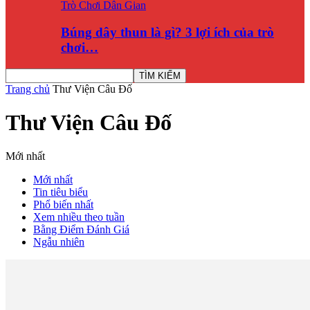
Trò Chơi Dân Gian
Búng dây thun là gì? 3 lợi ích của trò
chơi…
Trang chủ
Thư Viện Câu Đố
Thư Viện Câu Đố
Mới nhất
Mới nhất
Tin tiêu biểu
Phổ biến nhất
Xem nhiều theo tuần
Bằng Điểm Đánh Giá
Ngẫu nhiên