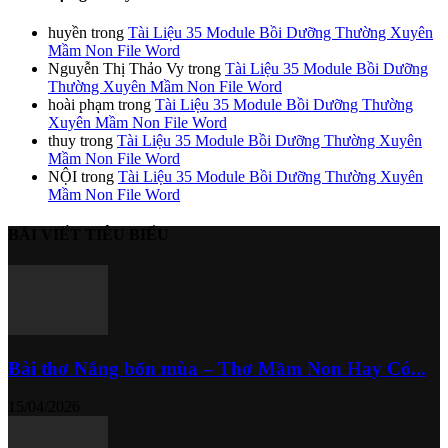
huyền
trong
Tài Liệu 35 Module Bồi Dưỡng Thường Xuyên
Mầm Non File Word
Nguyễn Thị Thảo Vy
trong
Tài Liệu 35 Module Bồi Dưỡng
Thường Xuyên Mầm Non File Word
hoài phạm
trong
Tài Liệu 35 Module Bồi Dưỡng Thường
Xuyên Mầm Non File Word
thuy
trong
Tài Liệu 35 Module Bồi Dưỡng Thường Xuyên
Mầm Non File Word
NỘI
trong
Tài Liệu 35 Module Bồi Dưỡng Thường Xuyên
Mầm Non File Word
BÀI VIẾT TIÊU BIỂU
Bài thơ Nắng bốn mùa – Thơ Mầm Non Hay Có...
15/04/2026