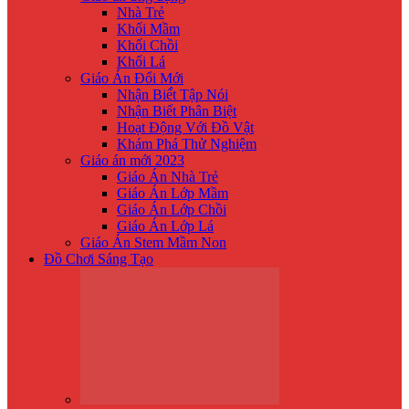
Nhà Trẻ
Khối Mầm
Khối Chồi
Khối Lá
Giáo Án Đổi Mới
Nhận Biế́t Tập Nói
Nhận Biết Phân Biệt
Hoạt Động Với Đồ Vật
Khám Phá Thử Nghiệm
Giáo án mới 2023
Giáo Án Nhà Trẻ
Giáo Án Lớp Mầm
Giáo Án Lớp Chồi
Giáo Án Lớp Lá
Giáo Án Stem Mầm Non
Đồ Chơi Sáng Tạo