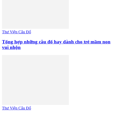
Thư Viện Câu Đố
Tổng hợp những câu đố hay dành cho trẻ mầm non
vui nhộn
Thư Viện Câu Đố