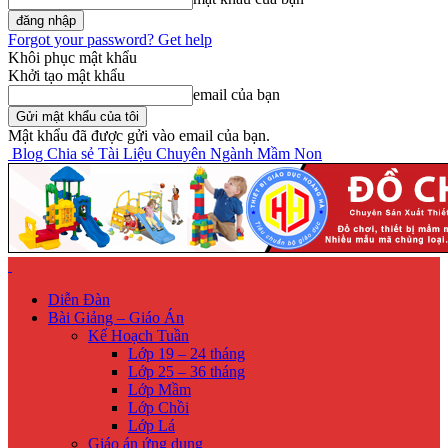
Forgot your password? Get help
Khôi phục mật khẩu
Khởi tạo mật khẩu
email của bạn
Mật khẩu đã được gửi vào email của bạn.
Blog Chia sẻ Tài Liệu Chuyên Ngành Mầm Non
Diễn Đàn
Bài Giảng – Giáo Án
Kế Hoạch Tuần
Lớp 19 – 24 tháng
Lớp 25 – 36 tháng
Lớp Mầm
Lớp Chồi
Lớp Lá
Giáo án ứng dụng