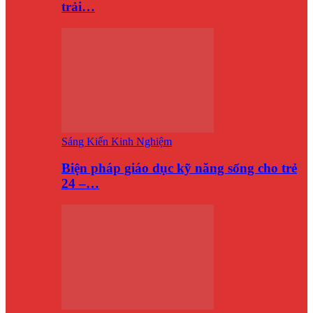
trải…
Sáng Kiến Kinh Nghiệm
Biện pháp giáo dục kỹ năng sống cho trẻ
24 –…