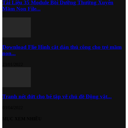
Tài Liệu 35 Module Bồi Dưỡng Thường Xuyên
Mầm Non File...
Download Flie Hình cắt dán thủ công cho trẻ mầm
non...
23/01/2022
Tranh nét đứt cho bé tập vẽ chủ đề Động vật...
03/04/2022
MỤC XEM NHIỀU