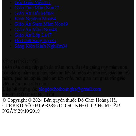
Góc Giáo Viên
117
Giáo Dục Mầm Non
77
Giáo Án Đổi Mới
69
Kinh Nghiệm Mua
64
Giáo Án Stem Mầm Non
49
Giáo Án Mầm Non
48
Giáo Án Lớp Lá
47
Đồ Chơi Sáng Tạo
35
Sáng Kiến Kinh Nghiệm
34
VỀ CHÚNG TÔI
Diễn đàn cung cấp giáo án mầm non, tài liệu giảng dạy mầm non,
bài giảng mầm non hay, giáo án lớp lá, giáo án nhà trẻ, giáo án lớp
mầm, giáo án lớp lá, giáo án lớp chồi, nơi giao lưu giữa các giáo
viên mầm non việt nam
Liên hệ chúng tôi:
blogdochoihoangha@gmail.com
THEO DÕI CHÚNG TÔI
© Copyright © 2024 Bản quyền thuộc Đồ Chơi Hoàng Hà.
GPĐKKD SỐ: 0315982896 DO SỞ KHĐT TP. HCM CẤP
NGÀY 29/10/2019