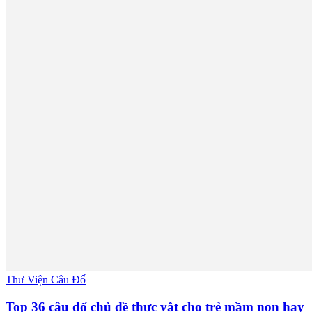
Thư Viện Câu Đố
Top 36 câu đố chủ đề thực vật cho trẻ mầm non hay