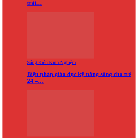
trải…
Sáng Kiến Kinh Nghiệm
Biện pháp giáo dục kỹ năng sống cho trẻ
24 –…