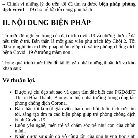
– Chính vì những lý do trên tôi đã tìm ra được
biện pháp phòng
dịch vovid – 19
cho trẻ lớp tôi đang phụ trách .
II. NỘI DUNG BIỆN PHÁP
Từ mức độ nghiêm trọng của đại dịch covit -19 và những thực tế đã
nêu trên ở trẻ. Bản thân là một giáo viên phụ trách lớp Chồi 2. Tôi
đã suy nghĩ tìm ra biện pháp nhằm giúp cô và trẻ phòng chống dịch
bệnh Covid -19 ở trường mầm non .
Trong quá trình thực hiện đề tài tôi gặp phải những thuận lợi và khó
khăn sau:
Về thuận lợi.
Được sự chỉ đạo sát sao và quan tâm đặc biệt của PGD&ĐT
Thị xã Hòa Thành, Ban giám hiệu nhà trường trong công tác
phòng chống dịch Corona.
Bản thân tôi là một giáo viên ham học hỏi, luôn tích cực tìm
tòi, sáng tạo tìm ra các biện pháp giúp trẻ phòng chống dịch
bệnh Covid -19 .
Luôn yêu nghề, mến trẻ và chăm sóc trẻ như con của chính
mình.
Nhận được sự giúp đỡ vô cùng lớn của phụ huynh học sinh