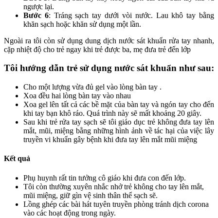
ngược lại.
Bước 6
: Tráng sạch tay dưới vòi nước. Lau khô tay bằng
khăn sạch hoặc khăn sử dụng một lần.
Ngoài ra tôi còn sử dụng dung dịch nước sát khuẩn rửa tay nhanh,
cặp nhiệt độ cho trẻ ngay khi trẻ được ba, mẹ đưa trẻ đến lớp
Tôi hướng dẫn trẻ sử dụng nước sát khuẩn như sau:
Cho một lượng vừa đủ gel vào lòng bàn tay .
Xoa đều hai lòng bàn tay vào nhau
Xoa gel lên tất cả các bề mặt của bàn tay và ngón tay cho đến
khi tay bạn khô ráo. Quá trình này sẽ mất khoảng 20 giây.
Sau khi trẻ rửa tay sạch sẽ tôi giáo dục trẻ không đưa tay lên
mắt, mũi, miệng bằng những hình ảnh về tác hại của việc lây
truyền vi khuẩn gây bệnh khi đưa tay lên mắt mũi miệng
Kết quả
Phụ huynh rất tin tưởng cô giáo khi đưa con đến lớp.
Tôi còn thường xuyên nhắc nhở trẻ không cho tay lên mắt,
mũi miệng, giữ gìn vệ sinh thân thể sạch sẽ.
Lồng ghép các bài hát tuyên truyền phòng tránh dịch corona
vào các hoạt động trong ngày.