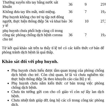
Thường xuyên rửa tay bằng nước sát
36
9
25
khuẩn
Không đưa tay lên mắt, mũi miệng.
36
7
19
Phụ huynh không cho trẻ tụ tập nơi đông
người, thực hiện thông điệp 5k và khai báo
36
10
27
y tế
phụ huynh chưa phối hợp cùng cô trong
công tác phòng chống dịch bệnh corona
36
7
19
cho trẻ
Từ kết quả khảo sát trên ta thấy tỉ lệ trẻ có các kiến thức cơ bản để
phòng tránh dịch bệnh là quá thấp.
Khảo sát đối với phụ huynh.
Phụ huynh chưa hiểu được tầm quan trọng của phòng chống
dịch bệnh cho trẻ. Còn chủ quan, lơ là và chưa nghiêm túc
thực hiện thông điệp 5k theo khuyến cáo của Bộ y tế.
Phụ huynh chưa nắm kiến thức cơ bản trong việc phòng
chống dịch bệnh.
Chưa tin tưởng gửi con cho cô giáo vì còn sợ lây lan dịch
bệnh.
Chưa nhiệt tình giúp đỡ, ủng hộ các cô trong công tác phòng
dịch.