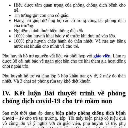
Hiểu được tầm quan trọng của phòng chống dịch bệnh cho
trẻ.
Tin tưởng gửi con cho cô giáo.
Hăng hái giúp đỡ ủng hộ các cô trong công tác phòng dịch
của trường.
Nghiêm chỉnh thực hiện thông điệp 5k.
100% phụ huynh khai báo y tế trước khi đưa trẻ vào lớp.
100% phụ huynh chấp hành đo thân nhiệt. Và rửa tay bằng
nước sát khuẩn cho mình và cho trẻ.
Phụ huynh hỗ trợ nguyên vật liệu và phối hợp với
giáo viên
. Làm ra
được 38 cái mũ bảo vệ ngăn giọt bắn cho trẻ khi tham gia hoạt động
chơi ngoài trời
Phụ huynh hỗ trợ và tặng lớp 3 hộp khẩu trang y tế, 2 máy đo thân
nhiệt. Và 3 chai xà phòng rửa tay khô diệt khuẩn
IV. Kết luận Bài thuyết trình về phòng
chống dịch covid-19 cho trẻ mầm non
Sau một thời gian áp dụng
biện pháp phòng chống dịch bệnh
Covid – 19
cho trẻ tại trường, lớp. Tôi thấy biện pháp có hiệu quả
vô cùng lớn và ý nghĩa với cả giáo viên, phụ huynh và trẻ, phụ