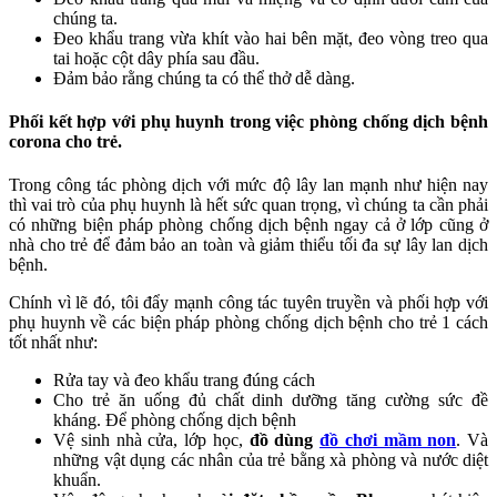
chúng ta.
Đeo khẩu trang vừa khít vào hai bên mặt, đeo vòng treo qua
tai hoặc cột dây phía sau đầu.
Đảm bảo rằng chúng ta có thể thở dễ dàng.
Phối kết hợp với phụ huynh trong việc phòng chống dịch bệnh
corona cho trẻ.
Trong công tác phòng dịch với mức độ lây lan mạnh như hiện nay
thì vai trò của phụ huynh là hết sức quan trọng, vì chúng ta cần phải
có những biện pháp phòng chống dịch bệnh ngay cả ở lớp cũng ở
nhà cho trẻ để đảm bảo an toàn và giảm thiểu tối đa sự lây lan dịch
bệnh.
Chính vì lẽ đó, tôi đẩy mạnh công tác tuyên truyền và phối hợp với
phụ huynh về các biện pháp phòng chống dịch bệnh cho trẻ 1 cách
tốt nhất như:
Rửa tay và đeo khẩu trang đúng cách
Cho trẻ ăn uống đủ chất dinh dưỡng tăng cường sức đề
kháng. Để phòng chống dịch bệnh
Vệ sinh nhà cửa, lớp học,
đồ dùng
đồ chơi mầm non
. Và
những vật dụng các nhân của trẻ bằng xà phòng và nước diệt
khuẩn.