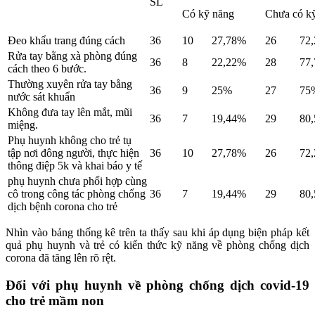
SL
Có kỹ năng
Chưa có k
Đeo khẩu trang đúng cách
36
10
27,78%
26
72
Rửa tay bằng xà phòng đúng
36
8
22,22%
28
77
cách theo 6 bước.
Thường xuyên rửa tay bằng
36
9
25%
27
75
nước sát khuẩn
Không đưa tay lên mắt, mũi
36
7
19,44%
29
80
miệng.
Phụ huynh không cho trẻ tụ
tập nơi đông người, thực hiện
36
10
27,78%
26
72
thông điệp 5k và khai báo y tế
phụ huynh chưa phối hợp cùng
cô trong công tác phòng chống
36
7
19,44%
29
80
dịch bệnh corona cho trẻ
Nhìn vào bảng thống kê trên ta thấy sau khi áp dụng biện pháp kết
quả phụ huynh và trẻ có kiến thức kỹ năng về phòng chống dịch
corona đã tăng lên rõ rệt.
Đối với phụ huynh về phòng chống dịch covid-19
cho trẻ mầm non