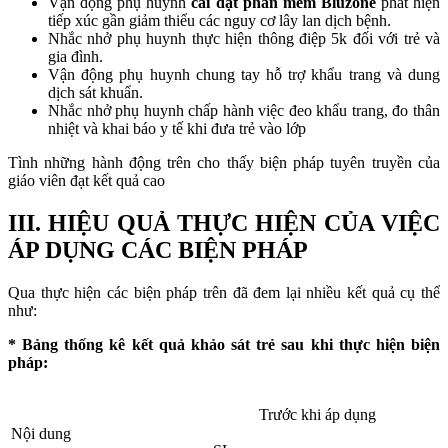
Vận động phụ huynh
cài đặt phần mềm Bluzone
phát hiện
tiếp xúc gần giảm thiểu các nguy cơ lây lan dịch bệnh.
Nhắc nhở phụ huynh thực hiện thông điệp 5k đối với trẻ và
gia đình.
Vận động phụ huynh chung tay hỗ trợ khẩu trang và dung
dịch sát khuẩn.
Nhắc nhở phụ huynh chấp hành việc đeo khẩu trang, đo thân
nhiệt và khai báo y tế khi đưa trẻ vào lớp
Tình những hành động trên cho thấy biện pháp tuyên truyền của
giáo viên đạt kết quả cao
III. HIỆU QUẢ THỰC HIỆN CỦA VIỆC
ÁP DỤNG CÁC BIỆN PHÁP
Qua thực hiện các biện pháp trên đã đem lại nhiều kết quả cụ thể
như:
* Bảng thống kê kết quả khảo sát trẻ
sau khi thực
hiện biện
pháp:
Trước khi áp dụng
Nội dung