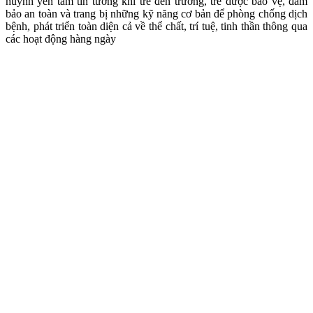
huynh yên tâm tin tưởng khi trẻ đến trường, trẻ dược bảo vệ, đảm
bảo an toàn và trang bị những kỹ năng cơ bản để phòng chống dịch
bệnh, phát triển toàn diện cả về thể chất, trí tuệ, tinh thần thông qua
các hoạt động hàng ngày