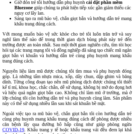
Giờ đón trẻ tôi hướng dẫn phụ huynh
cài đặt phần mềm
Bluezone
giúp chúng ta phát hiện tiếp xúc gần giảm thiểu các
nguy cơ lây lan.
Sáng tạo ra mũ bảo vệ, chắn giọt bắn và hướng dẫn trẻ mang
khẩu trang đúng cách.
Với mong muốn bảo vệ sức khỏe cho trẻ tôi luôn trăn trở và suy
nghĩ làm thế nào để trong thời gian dịch bùng phát này trẻ đến
trường được an toàn nhất. Sau một thời gian nghiên cứu, tìm tòi học
hỏi tại các trang mạng tôi và đồng nghiệp đã sáng tạo chiếc mũ ngăn
giọt bắn vi khuẩn và hướng dẫn trẻ cùng phụ huynh mang khẩu
trang đúng cách.
Nguyên liệu làm mũ được chúng tôi tìm mua và phụ huynh đóng
góp. Là những tấm nhựa mica, xốp, dây chun, dập ghim và băng
dính. Từng công đoạn tạo nên mũ phòng dịch được chúng tôi thiết
kế tỉ mỉ, khoa học, chắc chắn, dễ sử dụng, không bị mờ do đọng hơi
và hiệu quả ngăn giọt bắn cao. Không chỉ làm mũ ở trường, mà ở
lớp chúng tôi còn hướng dẫn trẻ và phụ huynh cùng làm. Sản phẩm
này có thể sử dụng nhiều lần sau khi sát khuẩn bề mặt.
Ngoài việc tạo ra mũ bảo vệ, chắn giọt bắn tôi còn hướng dẫn trẻ
cùng phụ huynh mang khẩu trang đúng cách để phòng được nhiều
căn bệnh lây qua đường hô hấp cũng như giúp phòng ngừa
COVID-19
. Khẩu trang y tế hoặc khẩu trang vải đều đem lại khả