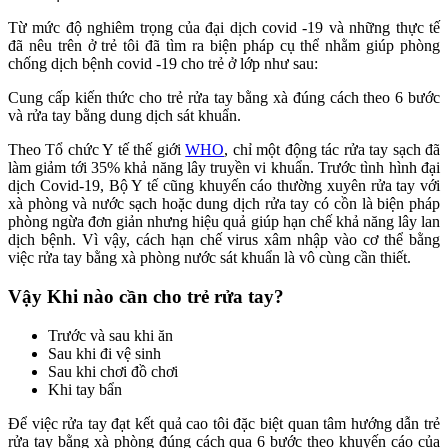
Từ mức độ nghiêm trọng của đại dịch covid -19 và những thực tế
đã nêu trên ở trẻ tôi đã tìm ra biện pháp cụ thể nhằm giúp phòng
chống dịch bệnh covid -19 cho trẻ ở lớp như sau:
Cung cấp kiến thức cho trẻ rửa tay bằng xà đúng cách theo 6 bước
và rửa tay bằng dung dịch sát khuẩn.
Theo Tổ chức Y tế thế giới
WHO
, chỉ một động tác rửa tay sạch đã
làm giảm tới 35% khả năng lây truyền vi khuẩn. Trước tình hình đại
dịch Covid-19, Bộ Y tế cũng khuyến cáo thường xuyên rửa tay với
xà phòng và nước sạch hoặc dung dịch rửa tay có cồn là biện pháp
phòng ngừa đơn giản nhưng hiệu quả giúp hạn chế khả năng lây lan
dịch bệnh. Vì vậy, cách hạn chế virus xâm nhập vào cơ thể bằng
việc rửa tay bằng xà phòng nước sát khuẩn là vô cùng cần thiết.
Vậy Khi nào cần cho trẻ rửa tay?
Trước và sau khi ăn
Sau khi đi vệ sinh
Sau khi chơi đồ chơi
Khi tay bẩn
Để việc rửa tay đạt kết quả cao tôi đặc biệt quan tâm hướng dẫn trẻ
rửa tay bằng xà phòng đúng cách qua 6 bước theo khuyến cáo của