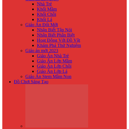
Nhà Trẻ
Khối Mầm
Khối Chồi
Khối Lá
Giáo Án Đổi Mới
Nhận Biế́t Tập Nói
Nhận Biết Phân Biệt
Hoạt Động Với Đồ Vật
Khám Phá Thử Nghiệm
Giáo án mới 2023
Giáo Án Nhà Trẻ
Giáo Án Lớp Mầm
Giáo Án Lớp Chồi
Giáo Án Lớp Lá
Giáo Án Stem Mầm Non
Đồ Chơi Sáng Tạo