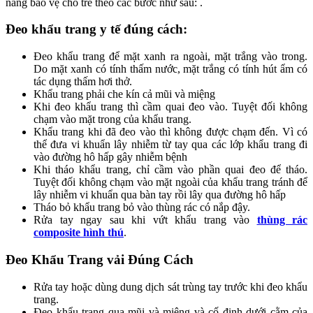
năng bảo vệ cho trẻ theo các bước như sau: .
Đeo khẩu trang y tế đúng cách:
Đeo khẩu trang để mặt xanh ra ngoài, mặt trắng vào trong.
Do mặt xanh có tính thấm nước, mặt trắng có tính hút ẩm có
tác dụng thấm hơi thở.
Khẩu trang phải che kín cả mũi và miệng
Khi đeo khẩu trang thì cầm quai đeo vào. Tuyệt đối không
chạm vào mặt trong của khẩu trang.
Khẩu trang khi đã đeo vào thì không được chạm đến. Vì có
thể đưa vi khuẩn lây nhiễm từ tay qua các lớp khẩu trang đi
vào đường hô hấp gây nhiễm bệnh
Khi tháo khẩu trang, chỉ cầm vào phần quai đeo để tháo.
Tuyệt đối không chạm vào mặt ngoài của khẩu trang tránh để
lây nhiễm vi khuẩn qua bàn tay rồi lây qua đường hô hấp
Tháo bỏ khẩu trang bỏ vào thùng rác có nắp đậy.
Rửa tay ngay sau khi vứt khẩu trang vào
thùng rác
composite hình thú
.
Đeo Khẩu Trang vải Đúng Cách
Rửa tay hoặc dùng dung dịch sát trùng tay trước khi đeo khẩu
trang.
Đeo khẩu trang qua mũi và miệng và cố định dưới cằm của