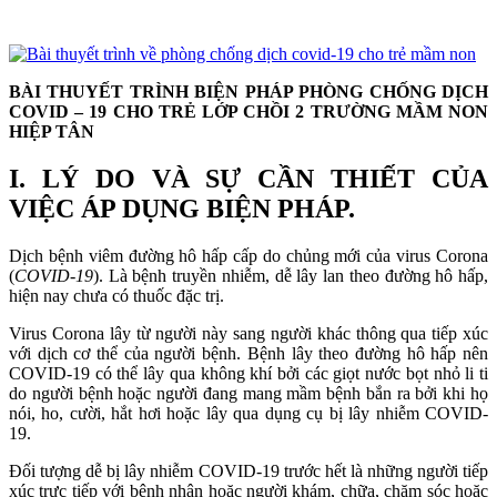
BÀI THUYẾT TRÌNH BIỆN PHÁP PHÒNG CHỐNG DỊCH
COVID – 19 CHO TRẺ LỚP CHỒI 2 TRƯỜNG MẦM NON
HIỆP TÂN
I. LÝ DO VÀ SỰ CẦN THIẾT CỦA
VIỆC ÁP DỤNG BIỆN PHÁP.
Dịch bệnh viêm đường hô hấp cấp do chủng mới của virus Corona
(
COVID-19
). Là bệnh truyền nhiễm, dễ lây lan theo đường hô hấp,
hiện nay chưa có thuốc đặc trị.
Virus Corona lây từ người này sang người khác thông qua tiếp xúc
với dịch cơ thể của người bệnh. Bệnh lây theo đường hô hấp nên
COVID-19 có thể lây qua không khí bởi các giọt nước bọt nhỏ li ti
do người bệnh hoặc người đang mang mầm bệnh bắn ra bởi khi họ
nói, ho, cười, hắt hơi hoặc lây qua dụng cụ bị lây nhiễm COVID-
19.
Đối tượng dễ bị lây nhiễm COVID-19 trước hết là những người tiếp
xúc trực tiếp với bệnh nhân hoặc người khám, chữa, chăm sóc hoặc