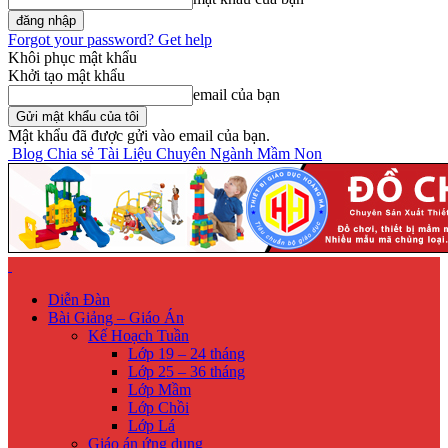
Forgot your password? Get help
Khôi phục mật khẩu
Khởi tạo mật khẩu
email của bạn
Mật khẩu đã được gửi vào email của bạn.
Blog Chia sẻ Tài Liệu Chuyên Ngành Mầm Non
Diễn Đàn
Bài Giảng – Giáo Án
Kế Hoạch Tuần
Lớp 19 – 24 tháng
Lớp 25 – 36 tháng
Lớp Mầm
Lớp Chồi
Lớp Lá
Giáo án ứng dụng