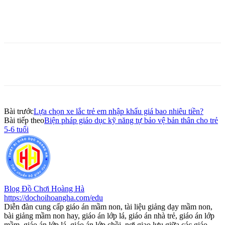
Bài trước
Lựa chọn xe lắc trẻ em nhập khẩu giá bao nhiêu tiền?
Bài tiếp theo
Biện pháp giáo dục kỹ năng tự bảo vệ bản thân cho trẻ
5-6 tuổi
Blog Đồ Chơi Hoàng Hà
https://dochoihoangha.com/edu
Diễn đàn cung cấp giáo án mầm non, tài liệu giảng dạy mầm non,
bài giảng mầm non hay, giáo án lớp lá, giáo án nhà trẻ, giáo án lớp
mầm, giáo án lớp lá, giáo án lớp chồi, nơi giao lưu giữa các giáo