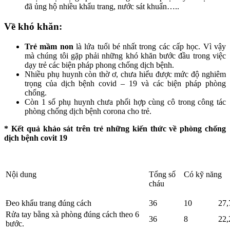
đã ủng hộ nhiều khẩu trang, nước sát khuẩn…..
Về khó khăn:
Trẻ mầm non
là lứa tuổi bé nhất trong các cấp học. Vì vậy
mà chúng tôi gặp phải những khó khăn bước đầu trong việc
dạy trẻ các biện pháp phong chống dịch bệnh.
Nhiều phụ huynh còn thờ ơ, chưa hiểu được mức độ nghiêm
trọng của dịch bệnh covid – 19 và các biện pháp phòng
chống.
Còn 1 số phụ huynh chưa phối hợp cùng cô trong công tác
phòng chống dịch bệnh corona cho trẻ.
*
Kết quả khảo sát trên trẻ những kiến thức về phòng chống
dịch bệnh covit 19
Nội dung
Tổng số
Có kỹ năng
cháu
Đeo khẩu trang đúng cách
36
10
27
Rửa tay bằng xà phòng đúng cách theo 6
36
8
22
bước.