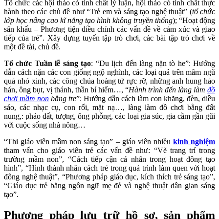
Tổ chức các hội thảo có tính chất lý luận, hội thảo có tính chất thực
hành theo các chủ đề như “Trẻ em và sáng tạo nghệ thuật” (
tổ chức
lớp học nâng cao kĩ năng tạo hình không truyền thống
); “Hoạt động
sân khấu – Phương tiện điều chỉnh các vấn đề về cảm xúc và giao
tiếp của trẻ”. Xây dựng tuyển tập trò chơi, các bài tập trò chơi về
một đề tài, chủ đề.
Tổ chức Tuần lễ sáng tạo
: “Du lịch đến làng nặn tò he”: Hướng
dẫn cách nặn các con giống ngộ nghĩnh, các loại quả trên mâm ngũ
quả nhỏ xinh, các công chúa hoàng tử rực rỡ, những anh hung hảo
hán, ông bụt, vị thánh, thần bí hiểm…, “
Hành trình đến làng làm
đồ
chơi mầm non
bằng tre
”: Hướng dẫn cách làm con khăng, đèn, diều
sáo, các nhạc cụ, con rối, mặt nạ…, làng làm đồ chơi bằng đất
nung,: pháo đất, tượng, ông phỗng, các loại gia súc, gia cầm gần gũi
với cuộc sống nhà nông…
“Thi giáo viên mầm non sáng tạo” – giáo viên nhiều
kinh nghiệm
tham vấn cho giáo viên trẻ các vấn đề như: “Vẽ trang trí trong
trường mầm non”, “Cách tiếp cận cá nhân trong hoạt đông tạo
hình”, “Hình thành nhân cách trẻ trong quá trình làm quen với hoạt
đông nghệ thuật”, “Phương pháp giáo dục, kích thích trẻ sáng tạo”,
“Giáo dục trẻ bằng ngôn ngữ mẹ đẻ và nghệ thuật dân gian sáng
tạo”.
Phương pháp lưu trữ hồ sơ, sản phẩm