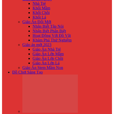
Nhà Trẻ
Khối Mầm
Khối Chồi
Khối Lá
Giáo Án Đổi Mới
Nhận Biế́t Tập Nói
Nhận Biết Phân Biệt
Hoạt Động Với Đồ Vật
Khám Phá Thử Nghiệm
Giáo án mới 2023
Giáo Án Nhà Trẻ
Giáo Án Lớp Mầm
Giáo Án Lớp Chồi
Giáo Án Lớp Lá
Giáo Án Stem Mầm Non
Đồ Chơi Sáng Tạo