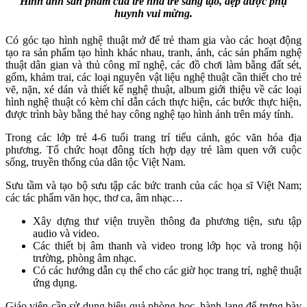
Hình ảnh sản phẩm của trẻ nhà trẻ sáng tạo, đẹp được phụ
huynh vui mừng.
Có góc tạo hình nghệ thuật mở để trẻ tham gia vào các hoạt động
tạo ra sản phẩm tạo hình khác nhau, tranh, ảnh, các sản phẩm nghệ
thuật dân gian và thủ công mĩ nghệ, các đồ chơi làm bằng đất sét,
gốm, khảm trai, các loại nguyên vật liệu nghệ thuật cần thiết cho trẻ
vẽ, nặn, xé dán và thiết kế nghệ thuật, album giới thiệu về các loại
hình nghệ thuật có kèm chỉ dẫn cách thực hiện, các bước thực hiện,
được trình bày bằng thẻ hay công nghệ tạo hình ảnh trên máy tính.
Trong các lớp trẻ 4-6 tuổi trang trí tiểu cảnh, góc văn hóa địa
phương. Tổ chức hoạt đông tích hợp dạy trẻ làm quen với cuộc
sống, truyền thống của dân tộc Việt Nam.
Sưu tầm và tạo bộ sưu tập các bức tranh của các họa sĩ Việt Nam;
các tác phẩm văn học, thơ ca, âm nhạc…
Xây dựng thư viện truyền thông đa phương tiện, sưu tập
audio và video.
Các thiết bị âm thanh và video trong lớp học và trong hội
trường, phòng âm nhạc.
Có các hướng dẫn cụ thể cho các giờ học trang trí, nghệ thuật
ứng dụng.
Giáo viên cần sử dụng hiệu quả phòng học, hành lang để trưng bày