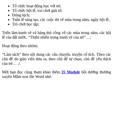
Tổ chức hoạt động học với trẻ;
Tổ chức hội lễ, vui chơi giải trí;
Đóng kịch;
Tuần lễ sáng tạo, các cuộc thi về mùa trong năm, ngày hội lễ;
Trò chơi học tập;
Triển lãm tranh vẽ và hàng thủ công về các mùa trong năm, các hội
lễ của đất nước, “Thiên nhiên trong tranh vẽ của trẻ”…;
Hoạt động theo nhóm;
“Làm sách” theo nội dung các câu chuyện, truyện cổ tích. Theo các
chủ đề do giáo viên đưa ra, theo chủ đề tự chọn, chủ đề yêu thích
của trẻ… ./.
Mời bạn đọc cùng tham khảo thêm
35 Module
bồi dưỡng thường
xuyên Mầm non file Word nhé.