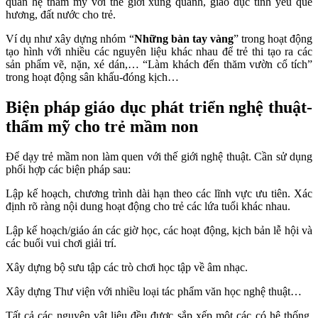
quan hệ thẩm mỹ với thế giới xung quanh, giáo dục tình yêu quê
hương, đất nước cho trẻ.
Ví dụ như xây dựng nhóm “
Những bàn tay vàng
” trong hoạt động
tạo hình với nhiều các nguyên liệu khác nhau để trẻ thi tạo ra các
sản phẩm vẽ, nặn, xé dán,… “Làm khách đến thăm vườn cổ tích”
trong hoạt động sân khấu-đóng kịch…
Biện pháp giáo dục phát triển nghệ thuật-
thẩm mỹ cho trẻ mầm non
Để dạy trẻ mầm non làm quen với thế giới nghệ thuật. Cần sử dụng
phối hợp các biện pháp sau:
Lập kế hoạch, chương trình dài hạn theo các lĩnh vực ưu tiên. Xác
định rõ ràng nội dung hoạt động cho trẻ các lứa tuổi khác nhau.
Lập kế hoạch/giáo án các giờ học, các hoạt động, kịch bản lễ hội và
các buổi vui chơi giải trí.
Xây dựng bộ sưu tập các trò chơi học tập về âm nhạc.
Xây dựng Thư viện với nhiều loại tác phẩm văn học nghệ thuật…
Tất cả các nguyên vật liệu đều được sắp xếp một các có hệ thống,