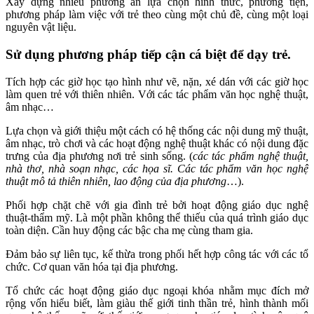
Xây dựng nhiều phương án lựa chọn hình thức, phương tiện,
phương pháp làm việc với trẻ theo cùng một chủ đề, cùng một loại
nguyên vật liệu.
Sử dụng phương pháp tiếp cận cá biệt để dạy trẻ.
Tích hợp các giờ học tạo hình như vẽ, nặn, xé dán với các giờ học
làm quen trẻ với thiên nhiên. Với các tác phẩm văn học nghệ thuật,
âm nhạc…
Lựa chọn và giới thiệu một cách có hệ thống các nội dung mỹ thuật,
âm nhạc, trò chơi và các hoạt động nghệ thuật khác có nội dung đặc
trưng của địa phương nơi trẻ sinh sống. (
các tác phẩm nghệ thuật,
nhà thơ, nhà soạn nhạc, các họa sĩ. Các tác phẩm văn học nghệ
thuật mô tả thiên nhiên, lao động của địa phương
…).
Phối hợp chặt chẽ với gia đình trẻ bởi hoạt động giáo dục nghệ
thuật-thẩm mỹ. Là một phần không thể thiếu của quá trình giáo dục
toàn diện. Cần huy động các bậc cha mẹ cùng tham gia.
Đảm bảo sự liên tục, kế thừa trong phối hết hợp công tác với các tổ
chức. Cơ quan văn hóa tại địa phương.
Tổ chức các hoạt động giáo dục ngoại khóa nhằm mục đích mở
rộng vốn hiểu biết, làm giàu thế giới tinh thần trẻ, hình thành mối