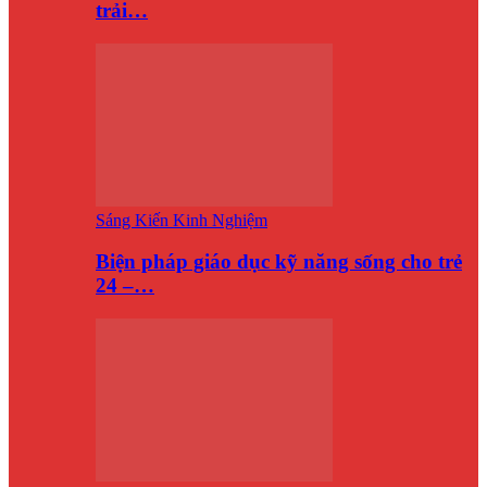
trải…
Sáng Kiến Kinh Nghiệm
Biện pháp giáo dục kỹ năng sống cho trẻ
24 –…