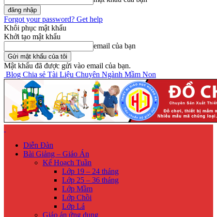
Forgot your password? Get help
Khôi phục mật khẩu
Khởi tạo mật khẩu
email của bạn
Mật khẩu đã được gửi vào email của bạn.
Blog Chia sẻ Tài Liệu Chuyên Ngành Mầm Non
Diễn Đàn
Bài Giảng – Giáo Án
Kế Hoạch Tuần
Lớp 19 – 24 tháng
Lớp 25 – 36 tháng
Lớp Mầm
Lớp Chồi
Lớp Lá
Giáo án ứng dụng