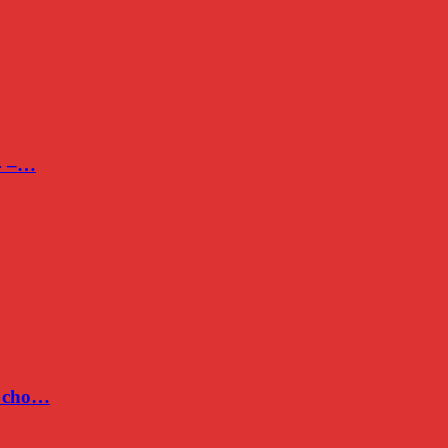
24 –…
c cho…