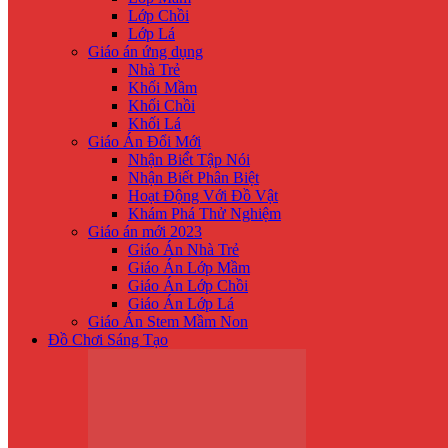
Lớp Chồi
Lớp Lá
Giáo án ứng dụng
Nhà Trẻ
Khối Mầm
Khối Chồi
Khối Lá
Giáo Án Đổi Mới
Nhận Biế́t Tập Nói
Nhận Biết Phân Biệt
Hoạt Động Với Đồ Vật
Khám Phá Thử Nghiệm
Giáo án mới 2023
Giáo Án Nhà Trẻ
Giáo Án Lớp Mầm
Giáo Án Lớp Chồi
Giáo Án Lớp Lá
Giáo Án Stem Mầm Non
Đồ Chơi Sáng Tạo