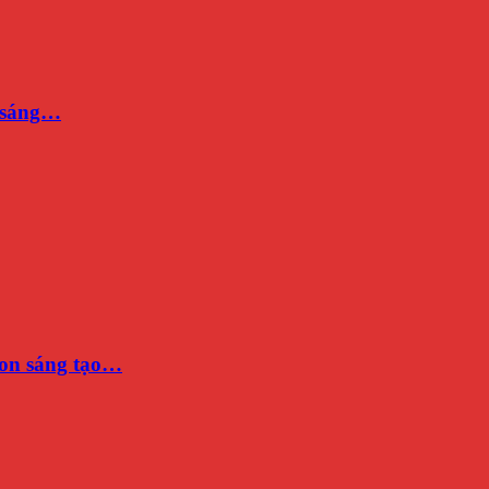
n sáng…
on sáng tạo…