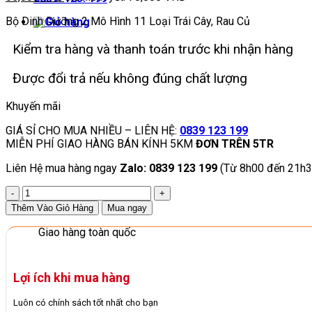
Bộ Dinh Dưỡng 2 Mô Hình 11 Loại Trái Cây, Rau Củ
Kiểm tra hàng và thanh toán trước khi nhận hàng
Được đổi trả nếu không đúng chất lượng
Khuyến mãi
GIÁ SỈ CHO MUA NHIỀU – LIÊN HỆ:
0839 123 199
MIỄN PHÍ GIAO HÀNG BÁN KÍNH 5KM
ĐƠN TRÊN 5TR
Liên Hệ mua hàng ngay
Zalo: 0839 123 199
(Từ 8h00 đến 21h3
Bộ
Dinh
Thêm Vào Giỏ Hàng
Mua ngay
Dưỡng
2
Giao hàng toàn quốc
Mô
Hình
10
Lợi ích khi mua hàng
Loại
Trái
Luôn có chính sách tốt nhất cho bạn
Cây,