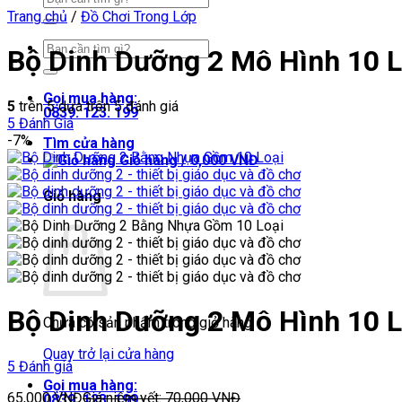
kiếm:
Trang chủ
/
Đồ Chơi Trong Lớp
Tìm
Bộ Dinh Dưỡng 2 Mô Hình 10 Lo
kiếm:
Gọi mua hàng:
5
trên 5 dựa trên
5
đánh giá
0839. 123. 199
5
Đánh Giá
-7%
Tìm cửa hàng
Giỏ hàng /
0,000
VNĐ
Giỏ hàng
Bộ Dinh Dưỡng 2 Mô Hình 10 Lo
Chưa có sản phẩm trong giỏ hàng.
Quay trở lại cửa hàng
5 Đánh giá
Gọi mua hàng:
65,000
VNĐ
Giá niêm yết:
70,000
VNĐ
0839. 123. 199