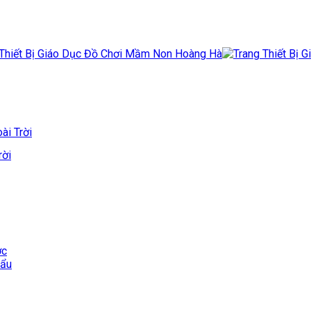
ài Trời
rời
ớc
hẩu