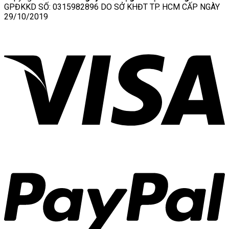
GPĐKKD SỐ: 0315982896 DO SỞ KHĐT TP. HCM CẤP NGÀY
29/10/2019
V
P