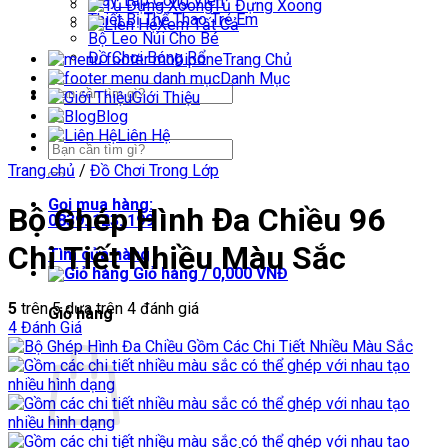
Máy Tập Công Viên
Tủ Đựng Xoong
Thiết Bị Thể Thao Trẻ Em
Xem Tất Cả
Bộ Leo Núi Cho Bé
Đồ Chơi Bóng Rổ
Trang Chủ
Danh Mục
Tìm
Giới Thiệu
kiếm:
Blog
Liên Hệ
Tìm
kiếm:
Trang chủ
/
Đồ Chơi Trong Lớp
Gọi mua hàng:
Bộ Ghép Hình Đa Chiều 96
0839. 123. 199
Chi Tiết Nhiều Màu Sắc
Tìm cửa hàng
Giỏ hàng /
0,000
VNĐ
5
trên 5 dựa trên
4
đánh giá
Giỏ hàng
4
Đánh Giá