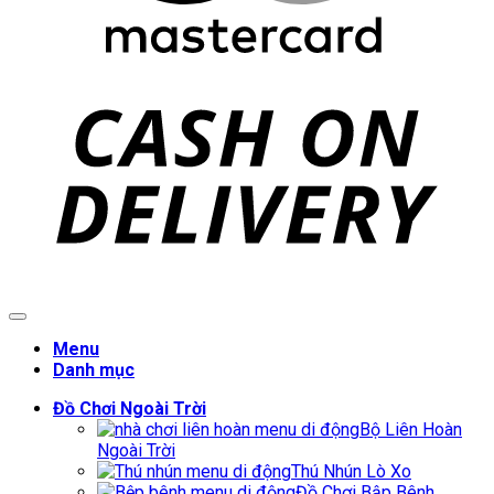
C
D
Menu
Danh mục
Đồ Chơi Ngoài Trời
Bộ Liên Hoàn
Ngoài Trời
Thú Nhún Lò Xo
Đồ Chơi Bập Bênh