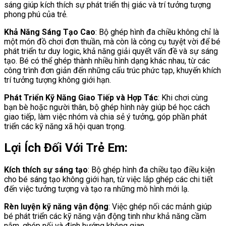
sáng giúp kích thích sự phát triển thị giác và trí tưởng tượng
phong phú của trẻ.
Khả Năng Sáng Tạo Cao
: Bộ ghép hình đa chiều không chỉ là
một món đồ chơi đơn thuần, mà còn là công cụ tuyệt vời để bé
phát triển tư duy logic, khả năng giải quyết vấn đề và sự sáng
tạo. Bé có thể ghép thành nhiều hình dạng khác nhau, từ các
công trình đơn giản đến những cấu trúc phức tạp, khuyến khích
trí tưởng tượng không giới hạn.
Phát Triển Kỹ Năng Giao Tiếp và Hợp Tác
: Khi chơi cùng
bạn bè hoặc người thân, bộ ghép hình này giúp bé học cách
giao tiếp, làm việc nhóm và chia sẻ ý tưởng, góp phần phát
triển các kỹ năng xã hội quan trọng.
Lợi Ích Đối Với Trẻ Em:
Kích thích sự sáng tạo
: Bộ ghép hình đa chiều tạo điều kiện
cho bé sáng tạo không giới hạn, từ việc lắp ghép các chi tiết
đến việc tưởng tượng và tạo ra những mô hình mới lạ.
Rèn luyện kỹ năng vận động
: Việc ghép nối các mảnh giúp
bé phát triển các kỹ năng vận động tinh như khả năng cầm
nắm, ghép nối và định hướng không gian.