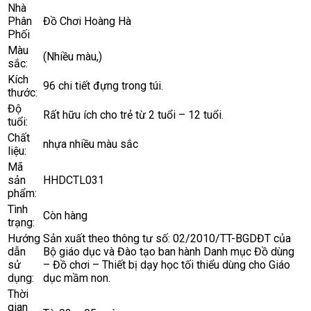
Nhà
Phân
Đồ Chơi Hoàng Hà
Phối
Màu
(Nhiều màu,)
sắc:
Kích
96 chi tiết đựng trong túi.
thước:
Độ
Rất hữu ích cho trẻ từ 2 tuổi – 12 tuổi.
tuổi:
Chất
nhựa nhiều màu sắc
liệu:
Mã
sản
HHDCTL031
phẩm:
Tình
Còn hàng
trạng:
Hướng
Sản xuất theo thông tư số: 02/2010/TT-BGDĐT của
dẫn
Bộ giáo dục và Đào tạo ban hành Danh mục Đồ dùng
sử
– Đồ chơi – Thiết bị dạy học tối thiểu dùng cho Giáo
dụng:
dục mầm non.
Thời
gian