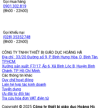
Gọi mua hàng
0901.302.819
(8h00 - 22h00)
Gọi khiếu nại
(028) 35352748
(8h00 - 22h00)
CÔNG TY TNHH THIẾT BỊ GIÁO DỤC HOÀNG HÀ
Địa chỉ : 33/20 Đường số 9, P. Bình Hưng Hòa, Q. Bình Tân,
TP.HCM.
Xưởng sản xuất: F7/17, Ấp 6, Xã Bình Lộc B, Huyện Bình
Chánh, TP. Hồ Chí Minh.
Các thông tin khác
Quy chế hoạt động
Liên hệ hợp tác kinh doanh
Tuyển dụng
Ưu đãi từ đối tác
Tra cứu hóa đơn VAT điện tử
Copyright © 2025
Công ty thiết bị giáo dục Hoàng H
à.