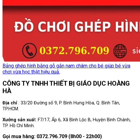
Bảng ghép hình bằng gỗ gắn nam châm cho bé giúp bé vừa
chơi vừa học thật hiệu quả.
CÔNG TY TNHH THIẾT BỊ GIÁO DỤC HOÀNG
HÀ
Địa chỉ
: 33/20 Đường số 9, P. Bình Hưng Hòa, Q. Bình Tân,
TP.HCM.
Xưởng sản xuấ
t: F7/17, Ấp 6, Xã Bình Lộc B, Huyện Bình Chánh,
TP. Hồ Chí Minh.
Gọi mua hàng: 0372.796.709 (8h00 - 22h00)