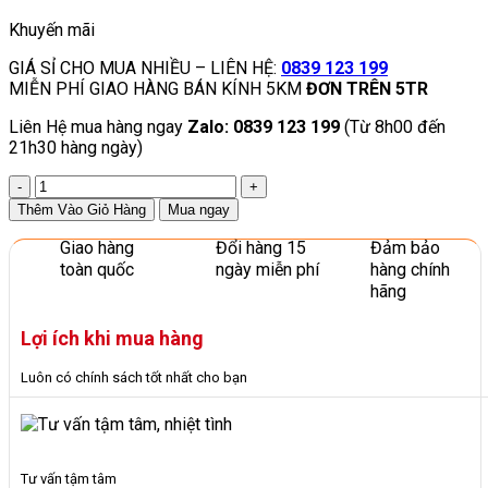
Khuyến mãi
GIÁ SỈ CHO MUA NHIỀU – LIÊN HỆ:
0839 123 199
MIỄN PHÍ GIAO HÀNG BÁN KÍNH 5KM
ĐƠN TRÊN 5TR
Liên Hệ mua hàng ngay
Zalo: 0839 123 199
(Từ 8h00 đến
21h30 hàng ngày)
Bộ
Ghép
Thêm Vào Giỏ Hàng
Mua ngay
Hình
Đa
Giao hàng
Đổi hàng 15
Đảm bảo
Chiều
toàn quốc
ngày miễn phí
hàng chính
96
hãng
Chi
Tiết
Lợi ích khi mua hàng
Nhiều
Màu
Luôn có chính sách tốt nhất cho bạn
Sắc
số
lượng
Tư vấn tậm tâm