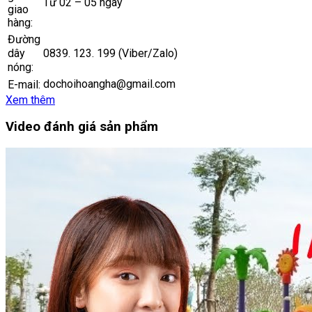
Từ 02 – 05 ngày
giao
hàng:
Đường
0839. 123. 199 (Viber/Zalo)
dây
nóng:
dochoihoangha@gmail.com
E-mail:
Xem thêm
Video đánh giá sản phẩm