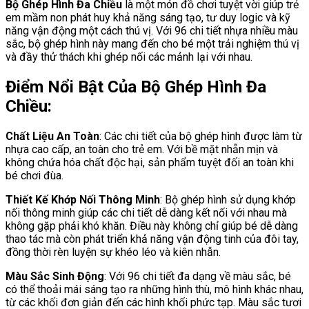
Bộ Ghép Hình Đa Chiều
là một món đồ chơi tuyệt vời giúp trẻ
em mầm non phát huy khả năng sáng tạo, tư duy logic và kỹ
năng vận động một cách thú vị. Với 96 chi tiết nhựa nhiều màu
sắc, bộ ghép hình này mang đến cho bé một trải nghiệm thú vị
và đầy thử thách khi ghép nối các mảnh lại với nhau.
Điểm Nổi Bật Của Bộ Ghép Hình Đa
Chiều:
Chất Liệu An Toàn
: Các chi tiết của bộ ghép hình được làm từ
nhựa cao cấp, an toàn cho trẻ em. Với bề mặt nhẵn mịn và
không chứa hóa chất độc hại, sản phẩm tuyệt đối an toàn khi
bé chơi đùa.
Thiết Kế Khớp Nối Thông Minh
: Bộ ghép hình sử dụng khớp
nối thông minh giúp các chi tiết dễ dàng kết nối với nhau mà
không gặp phải khó khăn. Điều này không chỉ giúp bé dễ dàng
thao tác mà còn phát triển khả năng vận động tinh của đôi tay,
đồng thời rèn luyện sự khéo léo và kiên nhẫn.
Màu Sắc Sinh Động
: Với 96 chi tiết đa dạng về màu sắc, bé
có thể thoải mái sáng tạo ra những hình thù, mô hình khác nhau,
từ các khối đơn giản đến các hình khối phức tạp. Màu sắc tươi