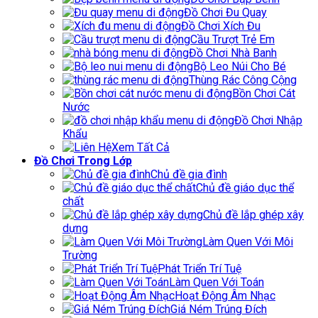
Đồ Chơi Đu Quay
Đồ Chơi Xích Đu
Cầu Trượt Trẻ Em
Đồ Chơi Nhà Banh
Bộ Leo Núi Cho Bé
Thùng Rác Công Cộng
Bồn Chơi Cát
Nước
Đồ Chơi Nhập
Khẩu
Xem Tất Cả
Đồ Chơi Trong Lớp
Chủ đề gia đình
Chủ đề giáo dục thể
chất
Chủ đề lắp ghép xây
dựng
Làm Quen Với Môi
Trường
Phát Triển Trí Tuệ
Làm Quen Với Toán
Hoạt Động Âm Nhạc
Giá Ném Trúng Đích