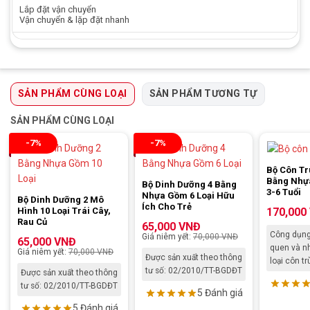
Lắp đặt vận chuyển
Vận chuyển & lặp đặt nhanh
SẢN PHẨM CÙNG LOẠI
SẢN PHẨM TƯƠNG TỰ
SẢN PHẨM CÙNG LOẠI
-7%
-7%
Bộ Côn Tr
Bằng Nhự
Bộ Dinh Dưỡng 4 Bằng
3-6 Tuổi
Nhựa Gồm 6 Loại Hữu
Bộ Dinh Dưỡng 2 Mô
Ích Cho Trẻ
Hình 10 Loại Trái Cây,
170,000
Rau Củ
65,000
VNĐ
Công dụng:
Giá niêm yết:
70,000
VNĐ
65,000
VNĐ
quen và nh
Giá niêm yết:
70,000
VNĐ
Được sản xuất theo thông
loại côn tr
tư số: 02/2010/TT-BGDĐT
Được sản xuất theo thông
tư số: 02/2010/TT-BGDĐT
5 Đánh giá
5 Đánh giá