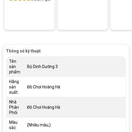
Thông số kỹ thuật
Tên
sản
Bộ Dinh Dưỡng 3
phẩm:
Hãng
sản
Đồ Chơi Hoàng Hà
xuất:
Nhà
Phân
Đồ Chơi Hoàng Hà
Phối
Màu
(Nhiều màu,)
sắc: