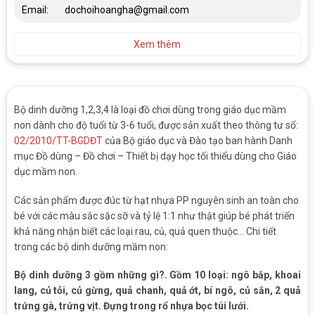
Email:
dochoihoangha@gmail.com
Xem thêm
Bộ dinh dưỡng 1,2,3,4 là loại đồ chơi dùng trong giáo dục mầm
non dành cho độ tuổi từ 3-6 tuổi, được sản xuất theo thông tư số:
02/2010/TT-BGDĐT
của Bộ giáo dục và Đào tạo ban hành Danh
mục Đồ dùng – Đồ chơi – Thiết bị dạy học tối thiểu dùng cho Giáo
dục mầm non.
Các sản phẩm được đúc từ hạt nhựa PP nguyên sinh an toàn cho
bé với các màu sắc sặc sỡ và tỷ lệ 1:1 như thật giúp bé phát triển
khả năng nhận biết các loại rau, củ, quả quen thuộc… Chi tiết
trong các bộ dinh dưỡng mầm non:
Bộ dinh dưỡng 3 gồm những gì?. Gồm 10 loại: ngô bắp, khoai
lang, củ tỏi, củ gừng, quả chanh, quả ớt, bí ngô, củ sắn, 2 quả
trứng gà, trứng vịt. Đựng trong rổ nhựa bọc túi lưới.