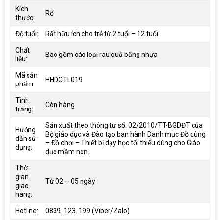
Kích
Rổ
thước:
Độ tuổi:
Rất hữu ích cho trẻ từ 2 tuổi – 12 tuổi.
Chất
Bao gồm các loại rau quả bằng nhựa
liệu:
Mã sản
HHDCTL019
phẩm:
Tình
Còn hàng
trạng:
Sản xuất theo thông tư số: 02/2010/TT-BGDĐT của
Hướng
Bộ giáo dục và Đào tạo ban hành Danh mục Đồ dùng
dẫn sử
– Đồ chơi – Thiết bị dạy học tối thiểu dùng cho Giáo
dụng:
dục mầm non.
Thời
gian
Từ 02 – 05 ngày
giao
hàng:
Hotline:
0839. 123. 199 (Viber/Zalo)