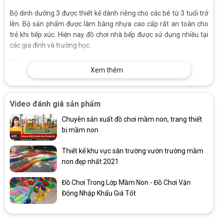
Bộ dinh dưỡng 3 được thiết kế dành riêng cho các bé từ 3 tuổi trở
lên. Bộ sản phẩm được làm bằng nhựa cao cấp rất an toàn cho
trẻ khi tiếp xúc. Hiện nay đồ chơi nhà bếp được sử dụng nhiều tại
các gia đình và trường học.
Xem thêm
Bộ Dinh Dưỡng 3 Cho Trẻ Mầm Non Độ Tuổi: 3 – 6 Tuổi
Video đánh giá sản phẩm
Với thiết kế bắt mắt, tinh tế giống y như thật, bộ dinh dưỡng 3 hiện
rất được các bé yêu thích và sử dụng rộng rãi tại nhiều gia đình,
Chuyên sản xuất đồ chơi mầm non, trang thiết
trường học
bị mầm non
MÔ TẢ CHI TIẾT BỘ DINH DƯỠNG 3 CHO BÉ
Thiết kế khu vực sân trường vườn trường mầm
Tên sản phầm: bộ đồ chơi dinh dưỡng cho bé
non đẹp nhất 2021
Chất liệu: bằng chất liệu nhựa an toàn
Đồ Chơi Trong Lớp Mầm Non - Đồ Chơi Vận
Động Nhập Khẩu Giá Tốt
Sản phẩm gồm các loại củ quả như khoai lang, bắp ngô, củ tỏi, củ
sắn, củ gừng, quả ớt, quả chanh, quả me, bí ngô, trứng vịt, trứng