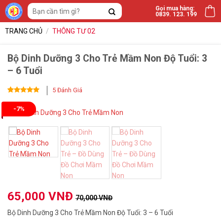
Bỏ
Tìm
Gọi mua hàng:
0839. 123. 199
qua
kiếm:
nội
TRANG CHỦ
/
THÔNG TƯ 02
dung
Bộ Dinh Dưỡng 3 Cho Trẻ Mầm Non Độ Tuổi: 3
– 6 Tuổi
5
Đánh Giá
5
5
trên 5
-7%
dựa trên
đánh giá
65,000
VNĐ
70,000
VNĐ
Bộ Dinh Dưỡng 3 Cho Trẻ Mầm Non Độ Tuổi: 3 – 6 Tuổi