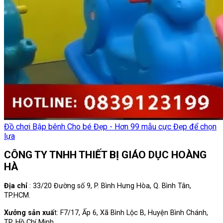
Đồ chơi Bập bênh Cho bé Đẹp - Hơn 99 mẫu cực Đẹp để chọn
lựa
CÔNG TY TNHH THIẾT BỊ GIÁO DỤC HOÀNG
HÀ
Địa chỉ
: 33/20 Đường số 9, P. Bình Hưng Hòa, Q. Bình Tân,
TP.HCM.
Xưởng sản xuấ
t: F7/17, Ấp 6, Xã Bình Lộc B, Huyện Bình Chánh,
TP. Hồ Chí Minh.