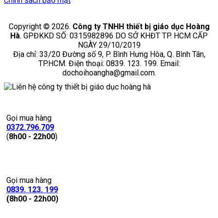
Chính sách bảo mật
Copyright © 2026.
Công ty TNHH thiết bị giáo dục Hoàng
Hà
. GPĐKKD SỐ: 0315982896 DO SỞ KHĐT TP. HCM CẤP
NGÀY 29/10/2019
Địa chỉ: 33/20 Đường số 9, P. Bình Hưng Hòa, Q. Bình Tân,
TP.HCM. Điện thoại: 0839. 123. 199. Email:
dochoihoangha@gmail.com.
Gọi mua hàng
0372.796.709
(
8h00 - 22h00
)
Gọi mua hàng
0839. 123. 199
(8h00 - 22h00)