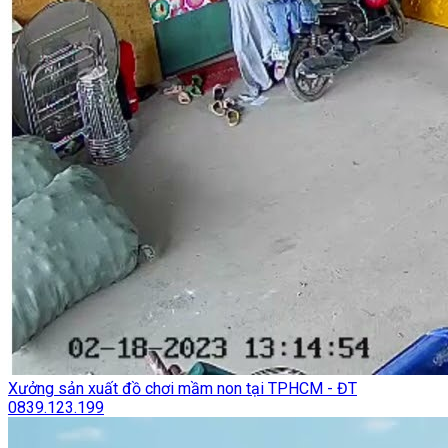
Xưởng sản xuất đồ chơi mầm non tại TPHCM - ĐT
0839.123.199