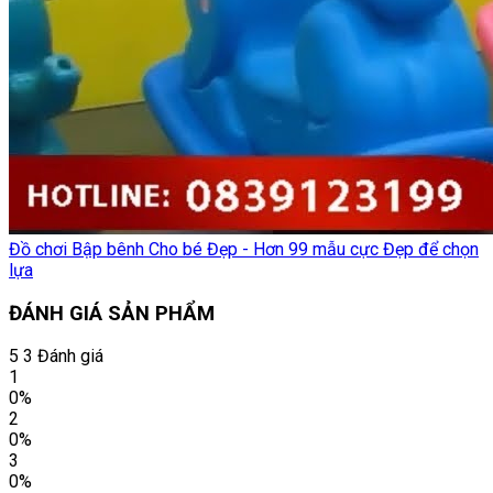
Đồ chơi Bập bênh Cho bé Đẹp - Hơn 99 mẫu cực Đẹp để chọn
lựa
ĐÁNH GIÁ SẢN PHẨM
5
3 Đánh giá
1
0%
2
0%
3
0%