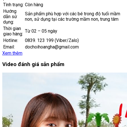
Tình trạng:
Còn hàng
Hướng
Sản phẩm phù hợp với các bé trong độ tuổi mầm
dẫn sử
non, sử dụng tại các trường mầm non, trung tâm
dụng:
Thời gian
Từ 02 – 05 ngày
giao hàng:
Hotline:
0839. 123 199 (Viber/Zalo)
Email:
dochoihoangha@gmail.com
Xem thêm
Video đánh giá sản phẩm