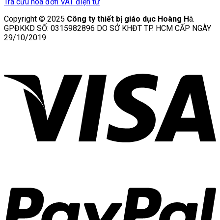
Tra cứu hóa đơn VAT điện tử
Copyright © 2025
Công ty thiết bị giáo dục Hoàng H
à.
GPĐKKD SỐ: 0315982896 DO SỞ KHĐT TP. HCM CẤP NGÀY
29/10/2019
V
P