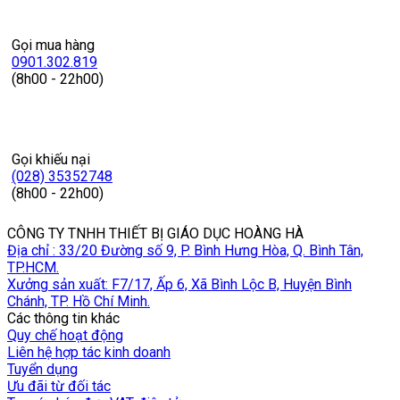
Gọi mua hàng
0901.302.819
(8h00 - 22h00)
Gọi khiếu nại
(028) 35352748
(8h00 - 22h00)
CÔNG TY TNHH THIẾT BỊ GIÁO DỤC HOÀNG HÀ
Địa chỉ : 33/20 Đường số 9, P. Bình Hưng Hòa, Q. Bình Tân,
TP.HCM.
Xưởng sản xuất: F7/17, Ấp 6, Xã Bình Lộc B, Huyện Bình
Chánh, TP. Hồ Chí Minh.
Các thông tin khác
Quy chế hoạt động
Liên hệ hợp tác kinh doanh
Tuyển dụng
Ưu đãi từ đối tác