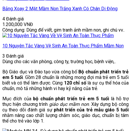
Bảng Xoay 2 Mặt Mầm Non Trắng Xanh Có Chân Di Động
4 Đánh giá
1.200,000
VNĐ
Công dụng: Dùng để viết, gim tranh ảnh mầm non, ghi chú vv..
10 Nguyên Tắc Vàng Vệ Sinh An Toàn Thực Phẩm Mầm Non
3 Đánh giá
Dùng cho các văn phòng, công ty, trường học, bệnh viện,..
Bộ Giáo dục và Đào tạo vừa công bố
Bộ chuẩn phát triển trẻ
em 5 tuổi
. Gồm 28 chuẩn là những mong đợi mà trẻ em 5 tuổi
biết và có thể làm được. Cùng
120 chỉ số
là sự cụ thể hóa của
chuẩn, mô tả những hành vi hay kỹ năng của trẻ.
Mục đích của
bộ chuẩn phát triển trẻ em 5 tuổi
là hỗ trợ
thực hiện chương trình
giáo dục mầm non
. Xây dựng bộ công
cụ theo dõi đánh giá sự
phát triển của trẻ mẫu giáo 5 tuổi
nhằm nâng cao chất lượng chăm sóc, giáo dục, chuẩn bị tâm
thế cho trẻ vào lớp 1.