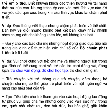
trẻ em 5 tuổi
. Biết khuyến khích các thiên hướng và tài năng
thật sự của con. Nhưng tránh ép con vào một lĩnh vực nào đó
với yêu cầu quá cao, trong khi các lĩnh vực khác lại chậm phát
triển.
Ví dụ
: Đọc thông viết thạo nhưng chậm phát triển về thể chất.
Đàn hay vẽ giỏi nhưng không biết kết bạn, chạy nhảy nhanh
nhẹn nhưng cắt dán không khéo léo, nói không lưu loát…
– Gợi ý cho các bậc cha mẹ những hoạt động giáo dục tiếp nối
trong gia đình để thực hiện các chỉ số của
Bộ chuẩn phát
triển trẻ 5 tuổi
.
Ví dụ
: Vui chơi cùng với trẻ: cha mẹ và những người lớn trong
gia đình có thể cùng chơi với trẻ các trò chơi đóng vai, đóng
kịch,
trò chơi vận động
,
đồ chơi học tập
, trò chơi dân gian.
– Trò chuyện với trẻ: thông qua trò chuyện, đàm thoại, kể
chuyện cha mẹ có thể giúp trẻ phát triển về mặt ngôn ngữ và
nâng cao hiểu biết của trẻ.
– Tạo điều kiện cho trẻ tham gia vào các hoạt động lao động
tự phục vụ, giúp cha mẹ những công việc vừa sức như trông
em, quét nhà, nhặt rau, dọn bát đũa, lau bàn ghế, giặt khăn