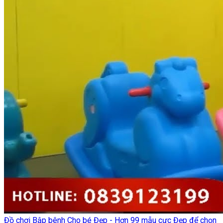
Đồ chơi Bập bênh Cho bé Đẹp - Hơn 99 mẫu cực Đẹp để chọn