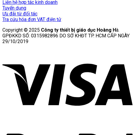
Liên hệ hợp tác kinh doanh
Tuyển dụng
Ưu đãi từ đối tác
Tra cứu hóa đơn VAT điện tử
Copyright © 2025
Công ty thiết bị giáo dục Hoàng H
à.
GPĐKKD SỐ: 0315982896 DO SỞ KHĐT TP. HCM CẤP NGÀY
29/10/2019
V
P