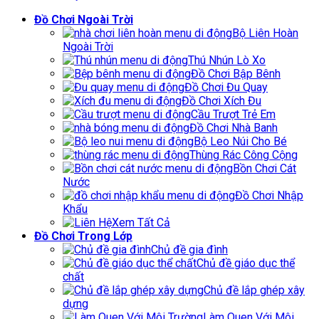
Đồ Chơi Ngoài Trời
Bộ Liên Hoàn
Ngoài Trời
Thú Nhún Lò Xo
Đồ Chơi Bập Bênh
Đồ Chơi Đu Quay
Đồ Chơi Xích Đu
Cầu Trượt Trẻ Em
Đồ Chơi Nhà Banh
Bộ Leo Núi Cho Bé
Thùng Rác Công Cộng
Bồn Chơi Cát
Nước
Đồ Chơi Nhập
Khẩu
Xem Tất Cả
Đồ Chơi Trong Lớp
Chủ đề gia đình
Chủ đề giáo dục thể
chất
Chủ đề lắp ghép xây
dựng
Làm Quen Với Môi