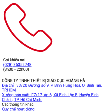
Gọi khiếu nại
(028) 35352748
(8h00 - 22h00)
CÔNG TY TNHH THIẾT BỊ GIÁO DỤC HOÀNG HÀ
Địa chỉ : 33/20 Đường số 9, P. Bình Hưng Hòa, Q. Bình Tân,
TP.HCM.
Xưởng sản xuất: F7/17, Ấp 6, Xã Bình Lộc B, Huyện Bình
Chánh, TP. Hồ Chí Minh.
Các thông tin khác
Quy chế hoạt động