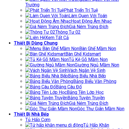
Trường
Phát Triển Trí Tuệ
Làm Quen Với Toán
Hoạt Động Âm Nhạc
Giá Ném Trúng Đích
Thông Tư 02
Xem Tất Cả
Thiết Bị Dùng Chung
Bàn Ghế Mầm Non
Bàn Ghế Kidsmart
Tủ Kệ Gỗ Mầm Non
Giường Ngủ Mầm Non
Vách Ngăn Vệ Sinh
Bảng Biểu Nhà Bếp
Bảng Biểu Văn Phòng
Bảng Câu Đố
Bảng Tên Lớp Học
Bảng Tuyên Truyền
Giá Ném Trúng Đích
Góc Thư Giãn Mầm Non
Thiết Bị Nhà Bếp
Tủ Hấp Cơm
Tủ Hấp Khăn