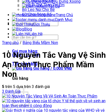
Máy Tập Công Viên
Tủ Đựng Xoong
Thiết Bị Thể Thao Trẻ Em
Xem Tất Cả
Bộ Leo Núi Cho Bé
Đồ Chơi Bóng Rổ
Trang Chủ
Danh Mục
Tìm
Giới Thiệu
kiếm:
Blog
Liên Hệ
Tìm
kiếm:
Trang chủ
/
Bảng Biểu Mầm Non
Gọi mua hàng:
10 Nguyên Tắc Vàng Vệ Sinh
0839. 123. 199
An Toàn Thực Phẩm Mầm
Tìm cửa hàng
Giỏ hàng /
0,000
VNĐ
Non
Giỏ hàng
5
trên 5 dựa trên
3
đánh giá
3
Đánh Giá