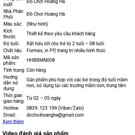
Đồ Chơi Hoàng Hà
xuất:
Nhà Phân
Đồ Chơi Hoàng Hà
Phối
Màu sắc:
(Như hình)
Kích
Thiết kế theo yêu cầu khách hàng
thước:
Độ tuổi:
Rất hữu ích cho trẻ từ 2 tuổi – 08 tuổi.
Chất liệu:
Formex, in PP, trang trí nhiều hình thức.
Mã sản
HHBBMN008
phẩm:
Tình trạng:
Còn hàng
Hướng
Sản phẩm phù hợp với các bé trong độ tuổi mầm
dẫn sử
non, sử dụng tại các trường mầm non, trung tâm
dụng:
Thời gian
Từ 02 – 05 ngày
giao hàng:
Hotline:
0839. 123 199 (Viber/Zalo)
Email:
dochoihoangha@gmail.com
Xem thêm
Video đánh giá sản phẩm