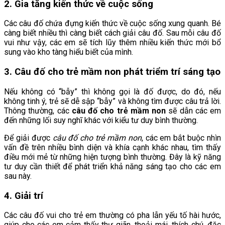
2. Gia tăng kiến thức về cuộc sống
Các câu đố chứa đựng kiến thức về cuộc sống xung quanh. Bé
càng biết nhiều thì càng biết cách giải câu đố. Sau mỗi câu đố
vui như vậy, các em sẽ tích lũy thêm nhiều kiến thức mới bổ
sung vào kho tàng hiểu biết của mình.
3. Câu đố cho trẻ mầm non phát triểm trí sáng tạo
Nếu không có “bẫy” thì không gọi là đố được, do đó, nếu
không tinh ý, trẻ sẽ dễ sập “bẫy” và không tìm được câu trả lời.
Thông thường, các
câu đố cho trẻ mầm non
sẽ dẫn các em
đến những lối suy nghĩ khác với kiểu tư duy bình thường.
Để giải được
câu đố cho trẻ mầm non
, các em bắt buộc nhìn
vấn đề trên nhiều bình diện và khía cạnh khác nhau, tìm thấy
điều mới mẻ từ những hiện tượng bình thường. Đây là kỹ năng
tư duy cần thiết để phát triển khả năng sáng tạo cho các em
sau này.
4. Giải trí
Các câu đố vui cho trẻ em thường có pha lẫn yếu tố hài hước,
giúp cho các em cảm thấy thư giãn, thoải mái, thích chú, đặc