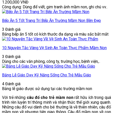
1.200,000
VNĐ
Công dụng: Dùng để viết, gim tranh ảnh mầm non, ghi chú vv..
Bếp Ăn 5 Tốt Trang Trí Bếp Ăn Trường Mầm Non Bền Đẹp
3 Đánh giá
Bảng bếp ăn 5 tốt có kích thước đa dạng và màu sắc bắt mắt
10 Nguyên Tắc Vàng Vệ Sinh An Toàn Thực Phẩm Mầm Non
3 Đánh giá
Dùng cho các văn phòng, công ty, trường học, bệnh viện,..
Bảng Lễ Giáo Dạy Kỹ Năng Sống Cho Trẻ Mẫu Giáo
4 Đánh giá
Bảng lễ giáo được sử dụng tại các trường mầm non
Với trẻ những
câu đố cho trẻ mầm non
rất hữu ích trong quá
trình rèn luyện trí thông minh và nhận thức thế giới xung quanh.
Những câu đố vui dành cho bé thường là về thiên nhiên, câu đố
mầm non về phương tiện giao thông, Câu đố mầm non về con