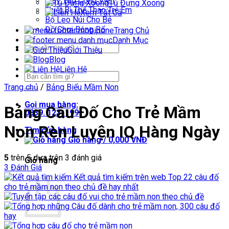
Máy Tập Công Viên
Tủ Đựng Xoong
Thiết Bị Thể Thao Trẻ Em
Xem Tất Cả
Bộ Leo Núi Cho Bé
Đồ Chơi Bóng Rổ
Trang Chủ
Danh Mục
Tìm
Giới Thiệu
kiếm:
Blog
Liên Hệ
Tìm
kiếm:
Trang chủ
/
Bảng Biểu Mầm Non
Gọi mua hàng:
Bảng Câu Đố Cho Trẻ Mầm
0839. 123. 199
Non Rèn Luyện IQ Hàng Ngày
Tìm cửa hàng
Giỏ hàng /
0,000
VNĐ
5
trên 5 dựa trên
3
đánh giá
Giỏ hàng
3
Đánh Giá