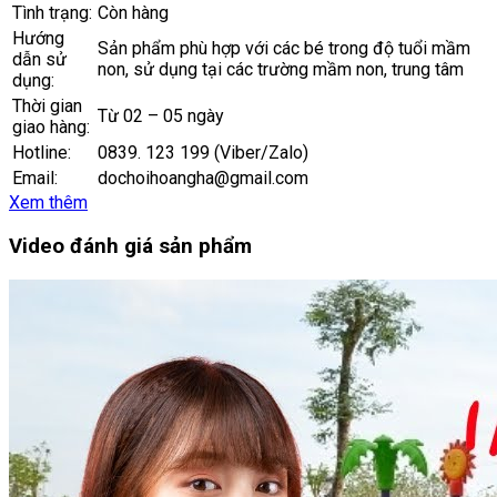
Tình trạng:
Còn hàng
Hướng
Sản phẩm phù hợp với các bé trong độ tuổi mầm
dẫn sử
non, sử dụng tại các trường mầm non, trung tâm
dụng:
Thời gian
Từ 02 – 05 ngày
giao hàng:
Hotline:
0839. 123 199 (Viber/Zalo)
Email:
dochoihoangha@gmail.com
Xem thêm
Video đánh giá sản phẩm