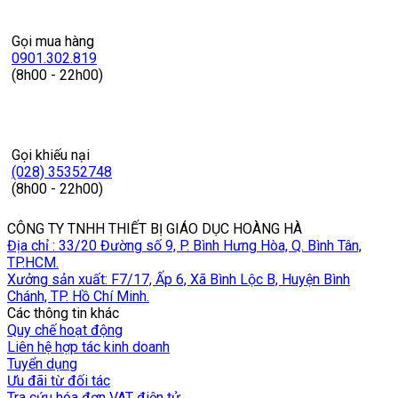
Gọi mua hàng
0901.302.819
(8h00 - 22h00)
Gọi khiếu nại
(028) 35352748
(8h00 - 22h00)
CÔNG TY TNHH THIẾT BỊ GIÁO DỤC HOÀNG HÀ
Địa chỉ : 33/20 Đường số 9, P. Bình Hưng Hòa, Q. Bình Tân,
TP.HCM.
Xưởng sản xuất: F7/17, Ấp 6, Xã Bình Lộc B, Huyện Bình
Chánh, TP. Hồ Chí Minh.
Các thông tin khác
Quy chế hoạt động
Liên hệ hợp tác kinh doanh
Tuyển dụng
Ưu đãi từ đối tác
Tra cứu hóa đơn VAT điện tử