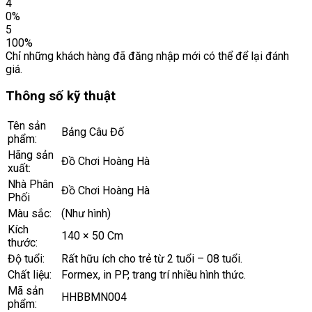
4
0%
5
100%
Chỉ những khách hàng đã đăng nhập mới có thể để lại đánh
giá.
Thông số kỹ thuật
Tên sản
Bảng Câu Đố
phẩm:
Hãng sản
Đồ Chơi Hoàng Hà
xuất:
Nhà Phân
Đồ Chơi Hoàng Hà
Phối
Màu sắc:
(Như hình)
Kích
140 × 50 Cm
thước:
Độ tuổi:
Rất hữu ích cho trẻ từ 2 tuổi – 08 tuổi.
Chất liệu:
Formex, in PP, trang trí nhiều hình thức.
Mã sản
HHBBMN004
phẩm: