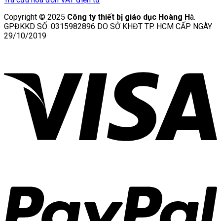
Copyright © 2025
Công ty thiết bị giáo dục Hoàng H
à.
GPĐKKD SỐ: 0315982896 DO SỞ KHĐT TP. HCM CẤP NGÀY
29/10/2019
V
P