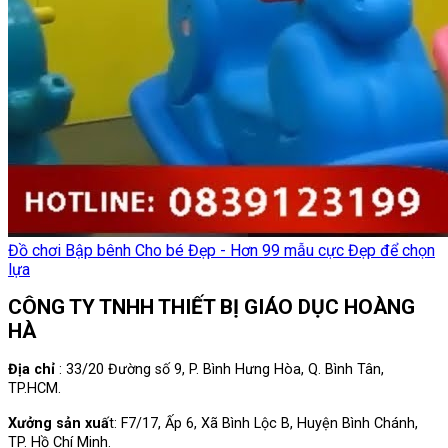
Đồ chơi Bập bênh Cho bé Đẹp - Hơn 99 mẫu cực Đẹp để chọn
lựa
CÔNG TY TNHH THIẾT BỊ GIÁO DỤC HOÀNG
HÀ
Địa chỉ
: 33/20 Đường số 9, P. Bình Hưng Hòa, Q. Bình Tân,
TP.HCM.
Xưởng sản xuấ
t: F7/17, Ấp 6, Xã Bình Lộc B, Huyện Bình Chánh,
TP. Hồ Chí Minh.