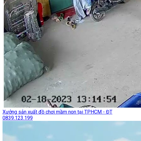
Xưởng sản xuất đồ chơi mầm non tại TPHCM - ĐT
0839.123.199