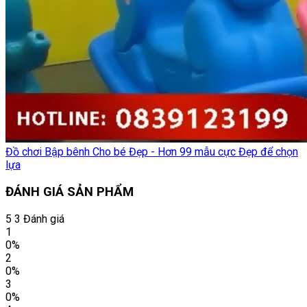
Đồ chơi Bập bênh Cho bé Đẹp - Hơn 99 mẫu cực Đẹp để chọn
lựa
ĐÁNH GIÁ SẢN PHẨM
5
3 Đánh giá
1
0%
2
0%
3
0%