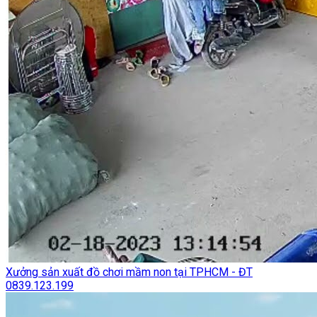
Xưởng sản xuất đồ chơi mầm non tại TPHCM - ĐT
0839.123.199