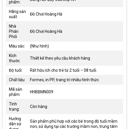
phẩm:
Hãng sản
Đồ Chơi Hoàng Hà
xuất:
Nhà
Phân
Đồ Chơi Hoàng Hà
Phối
Màu sắc:
(Như hình)
Kích
Thiết kế theo yêu cầu khách hàng
thước:
Độ tuổi:
Rất hữu ích cho trẻ từ 2 tuổi – 08 tuổi.
Chất liệu:
Formex, in PP, trang trí nhiều hình thức.
Mã sản
HHBBMN009
phẩm:
Tình
Còn hàng
trạng:
Hướng
Sản phẩm phù hợp với các bé trong độ tuổi mầm
dẫn sử
non, sử dụng tại các trường mầm non, trung tâm
dụng: