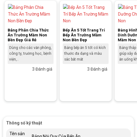
Bảng Phân Chia Thức
Bếp Ăn 5 Tốt Trang Trí
Bàng Hìn
Ăn Trường Mầm Non
Bếp Ăn Trường Mầm
Dinh Dưỡn
Bền Đẹp Giá Rẻ
Non Bền Đẹp
Mầm Non
Dùng cho các văn phòng,
Bảng bếp ăn 5 tốt có kích
Bảng tháp
công ty, trường học, bệnh
thước đa dạng và màu
giúp xây d
viện,..
sắc bắt mắt
ăn uống k
3 Đánh giá
3 Đánh giá
Thông số kỹ thuật
Tên sản
Bảng Nội Quy Của Bếp Ăn