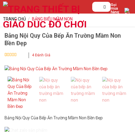
Bỏ
Tìm
Gọi
mua
qua
kiếm:
hàng:
0839.
nội
TRANG CHỦ
/
BẢNG BIỂU MẦM NON
123.
dung
199
Bảng Nội Quy Của Bếp Ăn Trường Mầm Non
Bền Đẹp
4
Đánh Giá
5
4
trên 5 dựa
trên
đánh
giá
Bảng Nội Quy Của Bếp Ăn Trường Mầm Non Bền Đẹp