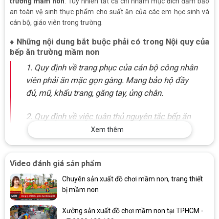
trường mầm non
. Tuy nhiên tất cả chỉ nhằm mục đích đảm bảo
an toàn vệ sinh thực phẩm cho suất ăn của các em học sinh và
cán bộ, giáo viên trong trường.
♦ Những nội dung bắt buộc phải có trong Nội quy của
bếp ăn trường mầm non
1. Quy định về trang phục của cán bộ công nhân
viên phải ăn mặc gọn gàng. Mang bảo hộ đầy
đủ, mũ, khẩu trang, găng tay, ủng chân.
2. Quy định về việc tuân thủ nguyên tắc bếp ăn
một chiều.
Xem thêm
3. Quy định về phòng chống cháy nổ.
Video đánh giá sản phẩm
4. Quy định về định lượng suất ăn của các cháu.
Chuyên sản xuất đồ chơi mầm non, trang thiết
bị mầm non
5. Quy định về an toàn lao động.
Xưởng sản xuất đồ chơi mầm non tại TPHCM -